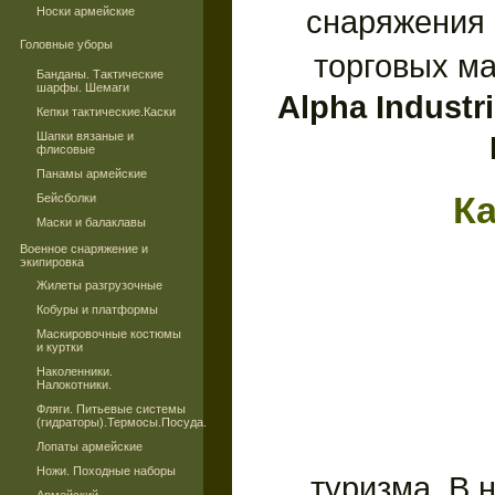
снаряжения 
Носки армейские
Головные уборы
торговых м
Банданы. Тактические
шарфы. Шемаги
Alpha Industr
Кепки тактические.Каски
Шапки вязаные и
флисовые
Панамы армейские
К
Бейсболки
Маски и балаклавы
Военное снаряжение и
экипировка
Жилеты разгрузочные
Кобуры и платформы
Маскировочные костюмы
и куртки
Наколенники.
Налокотники.
Фляги. Питьевые системы
(гидраторы).Термосы.Посуда.
Лопаты армейские
Ножи. Походные наборы
туризма. В 