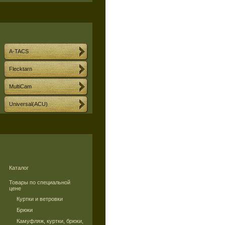
A-TACS
Flecktarn
MultiCam
Universal(ACU)
Каталог
Товары по специальной
цене
Куртки и ветровки
Брюки
Камуфляж, куртки, брюки,