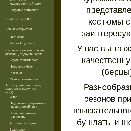
Армейский
маскировочный грим
представл
Сидушка защитная
костюмы с
Спальные мешки
Ремни и перчатки
заинтересую
Перчатки
Ремни.Подтяжки.
У нас вы так
Сумки армейские , баулы,
рюкзаки , подсумки Molle
качественну
Баулы тактические
Подсумки Molle
(берцы
Рюкзаки
Сумки тактические
Разнообраз
Аксессуары( наушники,
зажигалки, наручники,
очки)
сезонов пр
Очки
Наушники и подавители
звуков армейские
взыскательног
Часы , наручники,
паракорты
бушлаты и ше
Аптечки походные
Зажигалки