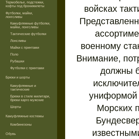
Термобелье, подстежки,
войсках такт
кофты под бронижилеты
Футболки, майки,
лонгсливы
Представленн
Камуфляжные футболки,
майки, лонгсливы
ассортиме
Тактические футболки
Лонсливы
военному ста
Майки с принтами
Поло
Внимание, пот
Рубашки
должны б
Футболки с принтами
Брюки и шорты
исключите
Камуфляжные и
тактические
униформой 
Брюки в стиле милитари,
брюки карго мужские
Морских 
Шорты
Камуфляжные костюмы
Бундесвер
Комбинезоны
известным
Обувь