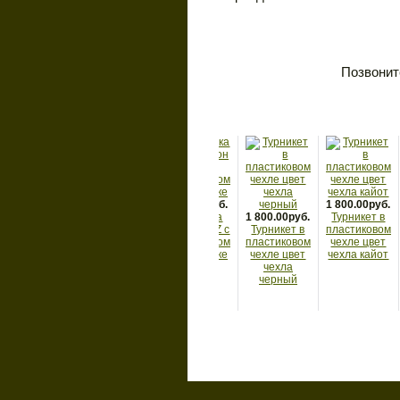
Позвони
250.00руб.
1 800.00руб.
Нашивка
1 800.00руб.
Турникет в
1 
2 700.00руб.
-шеврон Z с
Турникет в
пластиковом
Т
Термобелье
триколором
пластиковом
чехле цвет
пл
из
на липучке
чехле цвет
чехла кайот
ч
микрофлиса
чехла
демисезонное
черный
о
MultiCam