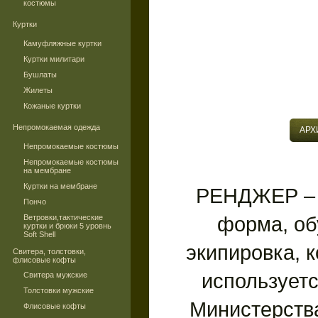
костюмы
Куртки
Камуфляжные куртки
Куртки милитари
Бушлаты
Жилеты
Кожаные куртки
Непромокаемая одежда
АРХ
Непромокаемые костюмы
Непромокаемые костюмы
на мембране
Куртки на мембране
РЕНДЖЕР – 
Пончо
форма, об
Ветровки,тактические
куртки и брюки 5 уровнь
Soft Shell
экипировка, 
Свитера, толстовки,
флисовые кофты
используетс
Свитера мужские
Толстовки мужские
Министерства
Флисовые кофты