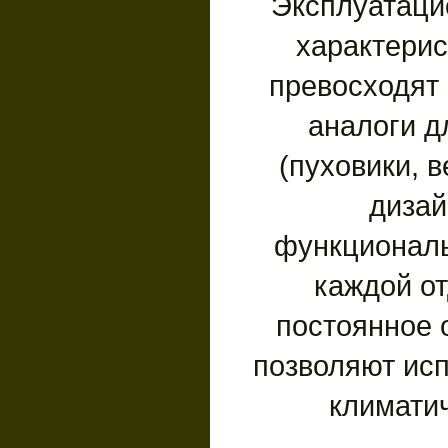
Эксплуатаци
характерис
превосходят
аналоги д
(пуховики, 
дизай
функциональ
каждой о
постоянное
позволяют исп
климати