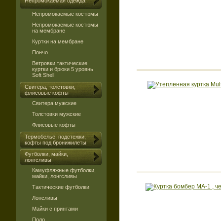
Непромокаемая одежда
Непромокаемые костюмы
Непромокаемые костюмы
на мембране
Куртки на мембране
Пончо
Ветровки,тактические
куртки и брюки 5 уровнь
Soft Shell
Свитера, толстовки,
флисовые кофты
Свитера мужские
Толстовки мужские
Флисовые кофты
Термобелье, подстежки,
кофты под бронижилеты
Футболки, майки,
лонгсливы
Камуфляжные футболки,
майки, лонгсливы
Тактические футболки
Лонсливы
Майки с принтами
Поло