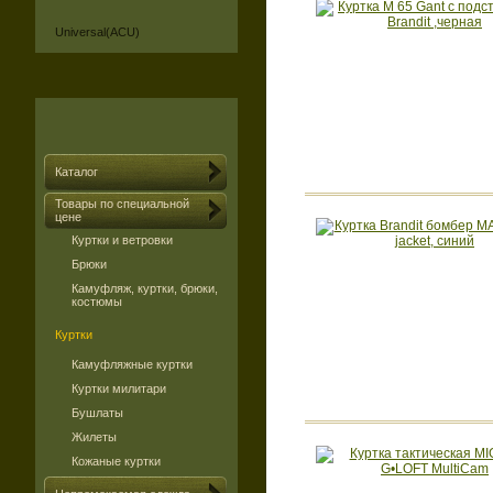
Universal(ACU)
Каталог
Товары по специальной
цене
Куртки и ветровки
Брюки
Камуфляж, куртки, брюки,
костюмы
Куртки
Камуфляжные куртки
Куртки милитари
Бушлаты
Жилеты
Кожаные куртки