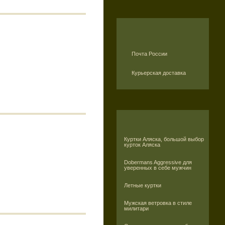
Почта России
Курьерская доставка
Куртки Аляска, большой выбор
курток Аляска
Dobermans Aggressive для
уверенных в себе мужчин
Летные куртки
Мужская ветровка в стиле
милитари