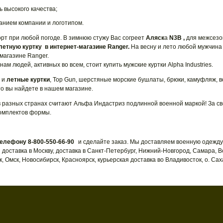
 высокого качества;
анием компании и логотипом.
форт при любой погоде. В зимнюю стужу Вас согреет
Аляск
а
N3B ,
для
межсезо
летную куртку в интернет-магазине Ranger.
На весну и лето любой мужчина
магазине Ranger.
м людей, активных во всем, стоит купить мужские куртки Alpha Industries.
и и
летные куртки
, Top Gun, шерстяные морские бушлаты, брюки, камуфляж, 
это вы найдете в нашем магазине.
в разных странах считают Альфа Индастриз подлинной военной маркой! За с
комплектов формы.
елефону 8-800-550-66-90
и сделайте заказ. Мы доставляем военную одежду
 доставка в Москву, доставка в Санкт-Петербург, Нижний-Новгород, Самара, В
, Омск, Новосибирск, Красноярск, курьерская доставка во Владивосток, о. Сах