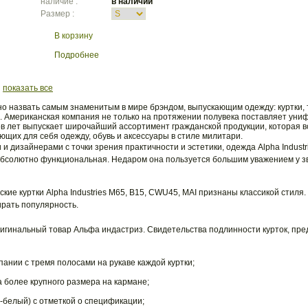
наличие :
в наличии
Размер :
В корзину
Подробнее
|
показать все
ожно назвать самым знаменитым в мире брэндом, выпускающим одежду: куртки, 
ле. Американская компания не только на протяжении полувека поставляет ун
ов лет выпускает широчайший ассортимент гражданской продукции, которая в
ющих для себя одежду, обувь и аксессуары в стиле милитари.
 дизайнерами с точки зрения практичности и эстетики, одежда Alpha Industr
 абсолютно функциональная. Недаром она пользуется большим уважением у з
ие куртки Alpha Industries M65, B15, CWU45, MAI признаны классикой стил
рать популярность.
ригинальный товар Альфа индастриз. Свидетельства подлинности курток, пр
ании с тремя полосами на рукаве каждой куртки;
 более крупного размера на кармане;
-белый) с отметкой о спецификации;