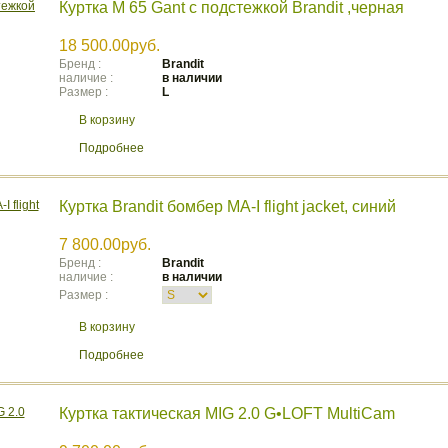
Куртка М 65 Gant с подстежкой Brandit ,черная
18 500.00руб.
Бренд :
Brandit
наличие :
в наличии
Размер :
L
В корзину
Подробнее
Куртка Brandit бомбер MA-I flight jacket, синий
7 800.00руб.
Бренд :
Brandit
наличие :
в наличии
Размер :
В корзину
Подробнее
Куртка тактическая MIG 2.0 G•LOFT MultiCam