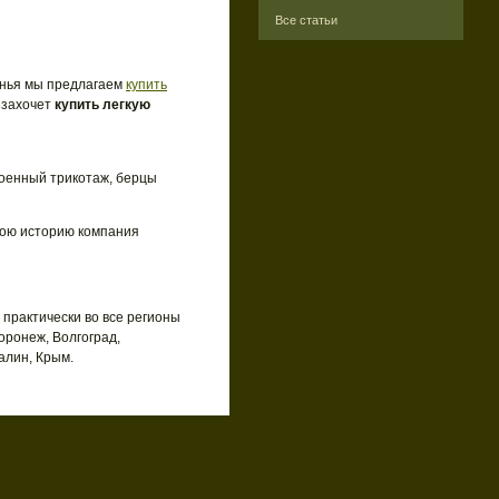
Все статьи
нья мы предлагаем
купить
 захочет
купить легкую
военный трикотаж, берцы
вою историю компания
 практически во все регионы
оронеж, Волгоград,
алин, Крым.