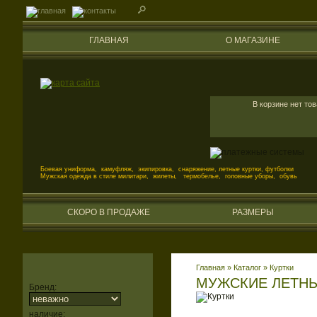
ГЛАВНАЯ
О МАГАЗИНЕ
В корзине нет то
Боевая униформа, камуфляж, экипировка, снаряжение, летные куртки, футболки
Мужская одежда в стиле милитари, жилеты, термобелье, головные уборы, обувь
СКОРО В ПРОДАЖЕ
РАЗМЕРЫ
Главная
»
Каталог
»
Куртки
МУЖСКИЕ ЛЕТНЫ
Бренд:
наличие: