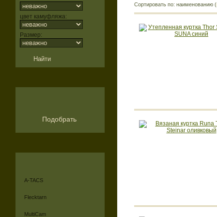
Сортировать по: наименованию (
цвет камуфляжа:
Размер:
Подобрать
A-TACS
Flecktarn
MultiCam