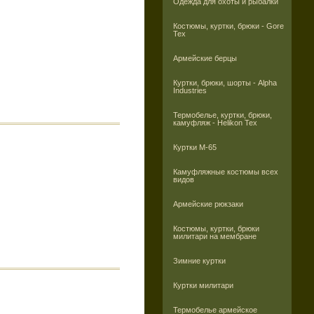
Одежда для охоты и рыбалки
Костюмы, куртки, брюки - Gore
Tex
Армейские берцы
Куртки, брюки, шорты - Alpha
Industries
Термобелье, куртки, брюки,
камуфляж - Helikon Tex
Куртки M-65
Камуфляжные костюмы всех
видов
Армейские рюкзаки
Костюмы, куртки, брюки
милитари на мембране
Зимние куртки
Куртки милитари
Термобелье армейское