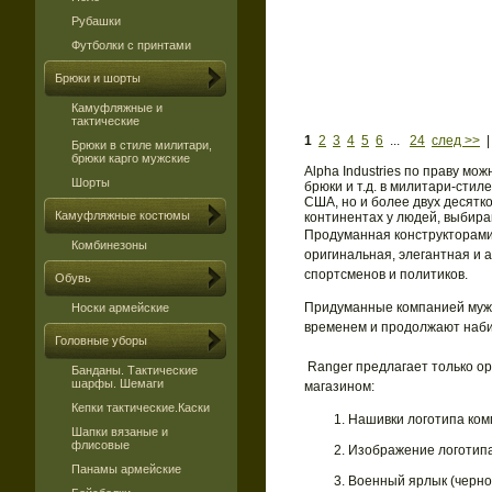
Рубашки
Футболки с принтами
Брюки и шорты
Камуфляжные и
тактические
1
2
3
4
5
6
...
24
след >>
Брюки в стиле милитари,
брюки карго мужские
Alpha Industries по праву м
Шорты
брюки и т.д. в милитари-сти
США, но и более двух десятк
Камуфляжные костюмы
континентах у людей, выбира
Продуманная конструкторами и
Комбинезоны
оригинальная, элегантная и
спортсменов и политиков.
Обувь
Придуманные компанией мужск
Носки армейские
временем и продолжают наби
Головные уборы
Ranger предлагает только о
Банданы. Тактические
шарфы. Шемаги
магазином:
Кепки тактические.Каски
Нашивки логотипа комп
Шапки вязаные и
флисовые
Изображение логотипа
Панамы армейские
Военный ярлык (черно