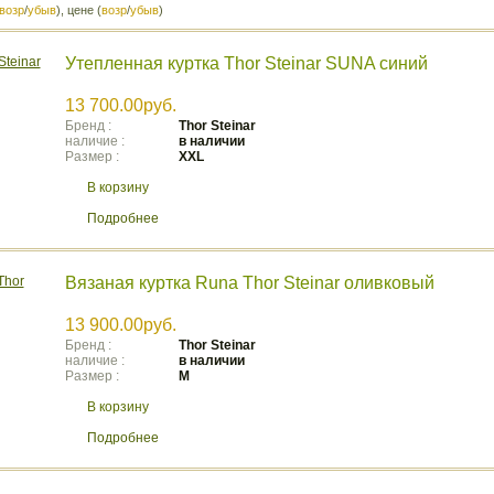
возр
/
убыв
), цене (
возр
/
убыв
)
Утепленная куртка Thor Steinar SUNA синий
13 700.00руб.
Бренд :
Thor Steinar
наличие :
в наличии
Размер :
XXL
В корзину
Подробнее
Вязаная куртка Runa Thor Steinar оливковый
13 900.00руб.
Бренд :
Thor Steinar
наличие :
в наличии
Размер :
M
В корзину
Подробнее