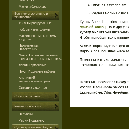
Бейсболки
Плотная тяжелая ткань
Маски и балаклавы
Медная молния с назв
Военное снаряжение и
экипировка
Куртки Alpha Industries- ком
Жилеты разгрузочные
мужской бомбер
или другую
Кобуры и платформы
куртку милитари
в интернет-
Маскировочные костюмы
Чтобы приобщиться к миллиона
и куртки
Наколенники.
Аляски, парки, мужские куртк
Налокотники.
марки Alpha Industries – все 
Фляги. Питьевые системы
(гидраторы).Термосы.Посуда.
Поклонники стиля милитари 
поставила военным 40 млн. 
Лопаты армейские
Ножи. Походные наборы
Армейский
маскировочный грим
Позвоните
по бесплатному т
России, в том числе работает
Сидушка защитная
Екатеринбург, Уфа, Челябинск
Спальные мешки
Ремни и перчатки
Перчатки
Ремни.Подтяжки.
Сумки армейские , баулы,