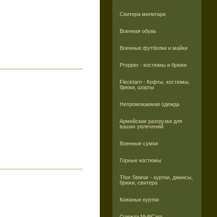
Свитера милитари
Военная обувь
Военные футболки и майки
Propper - костюмы и брюки
Flecktarn - Кофты, костюмы,
брюки, шорты
Непромокаемая одежда
Армейские разгрузки для
ваших увлечений
Военные сумки
Горные костюмы
Thor Steinar - куртки, джинсы,
брюки, свитера
Кожаные куртки
Одежда MultiCam