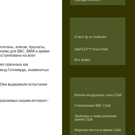
A-tacs fg vs multicam
топганы, аляски, бушлаты,
AltaFLEX™ Knee Pads
иформу для ВВС, ВМФ и армии
остребована на всех
Все видео
ies признана как
везд Голливуда, знаменитых
я. Они выдержали испытание
Военно-воздушные силы США
едлагаемых нашим интернет-
Становление ВВС США
Эмблемы и знаки различия
армии США
Морская пехота в армии США