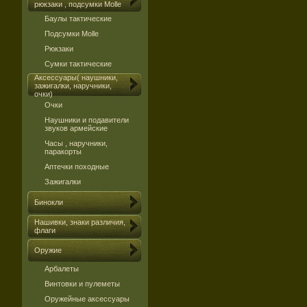
рюкзаки , подсумки Molle
Баулы тактические
Подсумки Molle
Рюкзаки
Сумки тактические
Аксессуары( наушники,
зажигалки, наручники,
очки)
Очки
Наушники и подавители
звуков армейские
Часы , наручники,
паракорты
Аптечки походные
Зажигалки
Бинокли
Нашивки, знаки различия,
флаги
Оружие
Арбалеты
Винтовки и пулеметы
Оружейные аксессуары