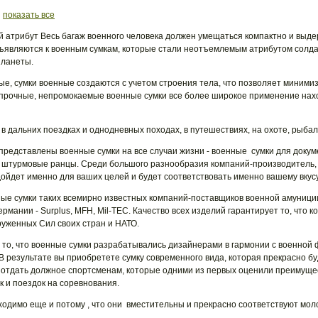
|
показать все
 атрибут Весь багаж военного человека должен умещаться компактно и выдер
ъявляются к военным сумкам, которые стали неотъемлемым атрибутом солд
планеты.
е, сумки военные создаются с учетом строения тела, что позволяет минимиз
, прочные, непромокаемые военные сумки все более широкое применение нах
 дальних поездках и однодневных походах, в путешествиях, на охоте, рыбалк
представлены военные сумки на все случаи жизни - военные сумки для докуме
и, штурмовые ранцы. Среди большого разнообразия компаний-производитель,
одойдет именно для ваших целей и будет соответствовать именно вашему вкусу
ные сумки таких всемирно известных компаний-поставщиков военной амуниц
 Германии - Surplus, MFH, Mil-ТEC. Качество всех изделий гарантирует то, что
уженных Сил своих стран и НАТО.
то, что военные сумки разрабатывались дизайнерами в гармонии с военной
В результате вы приобретете сумку современного вида, которая прекрасно бу
 отдать должное спортсменам, которые одними из первых оценили преимущес
к и поездок на соревнования.
ходимо еще и потому , что они вместительны и прекрасно соответствуют мо