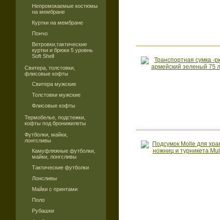
Непромокаемые костюмы
на мембране
Куртки на мембране
Пончо
Ветровки,тактические
куртки и брюки 5 уровнь
Soft Shell
Свитера, толстовки,
флисовые кофты
Свитера мужские
Толстовки мужские
Флисовые кофты
Термобелье, подстежки,
кофты под бронижилеты
Футболки, майки,
лонгсливы
Камуфляжные футболки,
майки, лонгсливы
Тактические футболки
Лонсливы
Майки с принтами
Поло
Рубашки