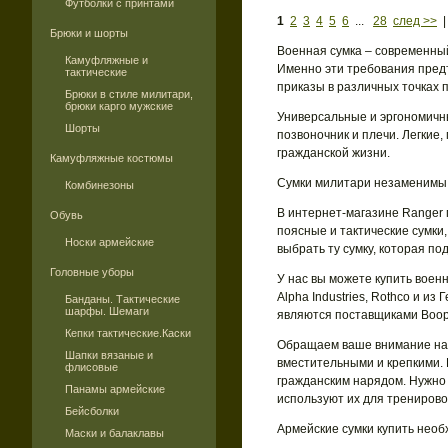
Футболки с принтами
1
2
3
4
5
6
...
28
след >>
Брюки и шорты
Военная сумка – современный
Камуфляжные и
Именно эти требования пред
тактические
приказы в различных точках 
Брюки в стиле милитари,
брюки карго мужские
Универсальные и эргономичны
Шорты
позвоночник и плечи. Легкие
гражданской жизни.
Камуфляжные костюмы
Сумки милитари незаменимы в
Комбинезоны
В интернет-магазине Ranger 
Обувь
поясные и тактические сумк
Носки армейские
выбрать ту сумку, которая п
Головные уборы
У нас вы можете купить воен
Аlpha Industries, Rothco и из
Банданы. Тактические
шарфы. Шемаги
являются поставщиками Воор
Кепки тактические.Каски
Обращаем ваше внимание на 
Шапки вязаные и
вместительными и крепкими. 
флисовые
гражданским нарядом. Нужно
Панамы армейские
используют их для тренирово
Бейсболки
Армейские сумки купить необ
Маски и балаклавы