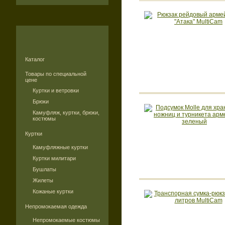
Каталог
Товары по специальной
цене
Куртки и ветровки
Брюки
Камуфляж, куртки, брюки,
костюмы
Куртки
Камуфляжные куртки
Куртки милитари
Бушлаты
Жилеты
Кожаные куртки
Непромокаемая одежда
Непромокаемые костюмы