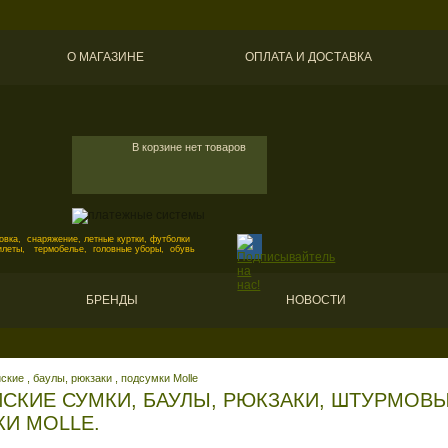
О МАГАЗИНЕ
ОПЛАТА И ДОСТАВКА
В корзине нет товаров
вка, снаряжение, летные куртки, футболки
илеты, термобелье, головные уборы, обувь
БРЕНДЫ
НОВОСТИ
кие , баулы, рюкзаки , подсумки Molle
ЙСКИЕ СУМКИ, БАУЛЫ, РЮКЗАКИ, ШТУРМОВ
И MOLLE.