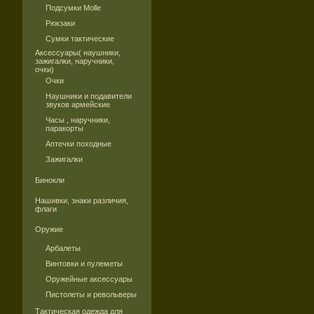
Подсумки Molle
Рюкзаки
Сумки тактические
Аксессуары( наушники,
зажигалки, наручники,
очки)
Очки
Наушники и подавители
звуков армейские
Часы , наручники,
паракорты
Аптечки походные
Зажигалки
Бинокли
Нашивки, знаки различия,
флаги
Оружие
Арбалеты
Винтовки и пулеметы
Оружейные аксессуары
Пистолеты и револьверы
Тактическая одежда для