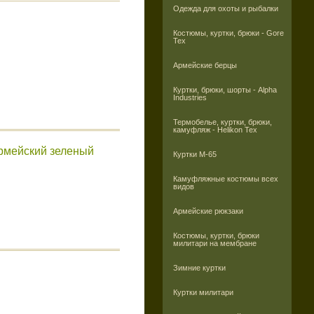
Одежда для охоты и рыбалки
Костюмы, куртки, брюки - Gore
Tex
Армейские берцы
Куртки, брюки, шорты - Alpha
Industries
Термобелье, куртки, брюки,
камуфляж - Helikon Tex
армейский зеленый
Куртки M-65
Камуфляжные костюмы всех
видов
Армейские рюкзаки
Костюмы, куртки, брюки
милитари на мембране
Зимние куртки
Куртки милитари