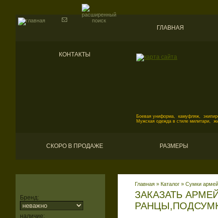
ГЛАВНАЯ
КОНТАКТЫ
Боевая униформа, камуфляж, экипиро
Мужская одежда в стиле милитари, ж
СКОРО В ПРОДАЖЕ
РАЗМЕРЫ
Главная
»
Каталог
»
Сумки армейс
ЗАКАЗАТЬ АРМЕ
Бренд:
РАНЦЫ,ПОДСУМК
наличие: