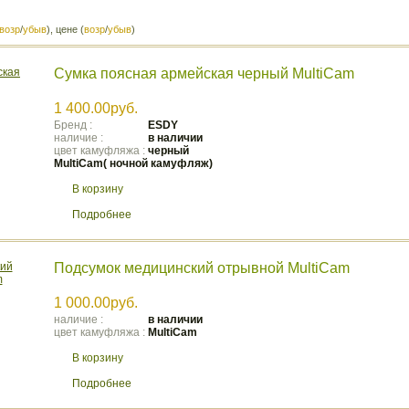
возр
/
убыв
), цене (
возр
/
убыв
)
Сумка поясная армейская черный MultiCam
1 400.00руб.
Бренд :
ESDY
наличие :
в наличии
цвет камуфляжа :
черный
MultiCam( ночной камуфляж)
В корзину
Подробнее
Подсумок медицинский отрывной MultiCam
1 000.00руб.
наличие :
в наличии
цвет камуфляжа :
MultiCam
В корзину
Подробнее