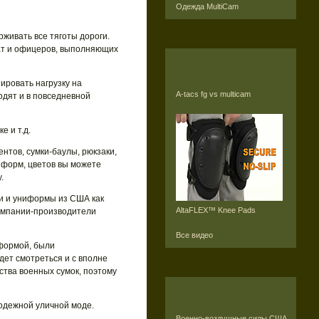
Одежда MultiCam
живать все тяготы дороги.
ат и офицеров, выполняющих
ировать нагрузку на
A-tacs fg vs multicam
одят и в повседневной
е и т.д.
нтов, сумки-баулы, рюкзаки,
 форм, цветов вы можете
.
ии и униформы из США как
AltaFLEX™ Knee Pads
 компании-производители
Все видео
 формой, были
дет смотреться и с вполне
тва военных сумок, поэтому
лодежной уличной моде.
Военно-воздушные силы США