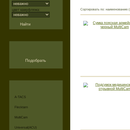
Сортировать по: наименованию (
цвет камуфляжа:
Подобрать
A-TACS
Flecktarn
MultiCam
Universal(ACU)