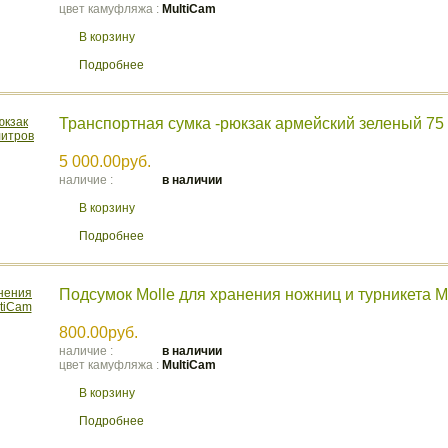
цвет камуфляжа :
MultiCam
В корзину
Подробнее
Транспортная сумка -рюкзак армейский зеленый 75
5 000.00руб.
наличие :
в наличии
В корзину
Подробнее
Подсумок Molle для хранения ножниц и турникета M
800.00руб.
наличие :
в наличии
цвет камуфляжа :
MultiCam
В корзину
Подробнее