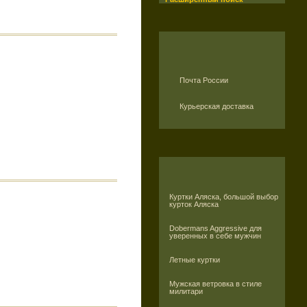
Почта России
Курьерская доставка
Куртки Аляска, большой выбор
курток Аляска
Dobermans Aggressive для
уверенных в себе мужчин
Летные куртки
Мужская ветровка в стиле
милитари