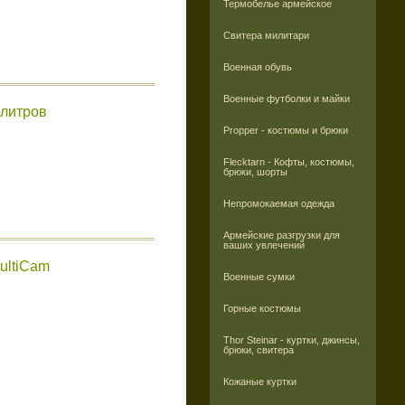
Термобелье армейское
Свитера милитари
Военная обувь
Военные футболки и майки
 литров
Propper - костюмы и брюки
Flecktarn - Кофты, костюмы,
брюки, шорты
Непромокаемая одежда
Армейские разгрузки для
ваших увлечений
ultiCam
Военные сумки
Горные костюмы
Thor Steinar - куртки, джинсы,
брюки, свитера
Кожаные куртки