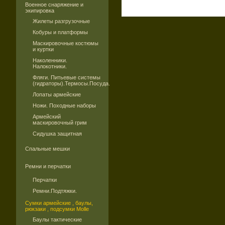
Военное снаряжение и
экипировка
Жилеты разгрузочные
Кобуры и платформы
Маскировочные костюмы
и куртки
Наколенники.
Налокотники.
Фляги. Питьевые системы
(гидраторы).Термосы.Посуда.
Лопаты армейские
Ножи. Походные наборы
Армейский
маскировочный грим
Сидушка защитная
Спальные мешки
Ремни и перчатки
Перчатки
Ремни.Подтяжки.
Сумки армейские , баулы,
рюкзаки , подсумки Molle
Баулы тактические