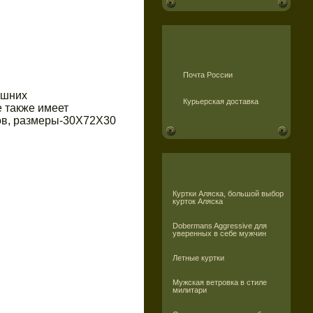
Почта России
ешних
Курьерская доставка
 также имеет
ров, размеры-30Х72Х30
Куртки Аляска, большой выбор
курток Аляска
Dobermans Aggressive для
уверенных в себе мужчин
Летные куртки
Мужская ветровка в стиле
милитари