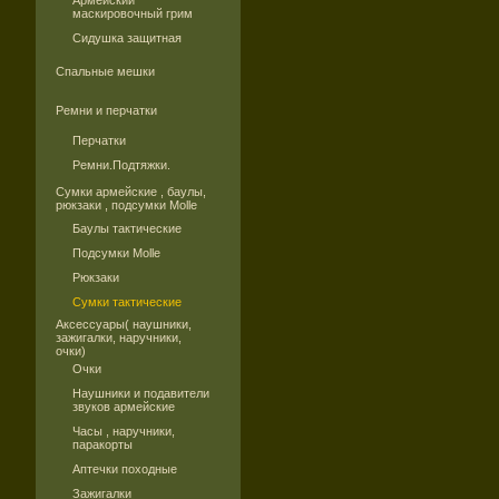
Армейский
маскировочный грим
Сидушка защитная
Спальные мешки
Ремни и перчатки
Перчатки
Ремни.Подтяжки.
Сумки армейские , баулы,
рюкзаки , подсумки Molle
Баулы тактические
Подсумки Molle
Рюкзаки
Сумки тактические
Аксессуары( наушники,
зажигалки, наручники,
очки)
Очки
Наушники и подавители
звуков армейские
Часы , наручники,
паракорты
Аптечки походные
Зажигалки