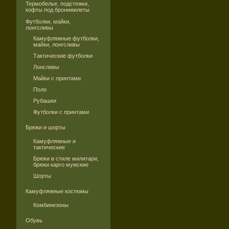
Термобелье, подстежки,
кофты под бронижилеты
Футболки, майки,
лонгсливы
Камуфляжные футболки,
майки, лонгсливы
Тактические футболки
Лонсливы
Майки с принтами
Поло
Рубашки
Футболки с принтами
Брюки и шорты
Камуфляжные и
тактические
Брюки в стиле милитари,
брюки карго мужские
Шорты
Камуфляжные костюмы
Комбинезоны
Обувь