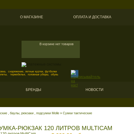
О МАГАЗИНЕ
ОПЛАТА И ДОСТАВКА
В корзине нет товаров
вка, снаряжение, летные куртки, футболки
илеты, термобелье, головные уборы, обувь
БРЕНДЫ
НОВОСТИ
кие , баулы, рюкзаки , подсумки Molle
»
Сумки тактические
УМКА-РЮКЗАК 120 ЛИТРОВ MULTICAM