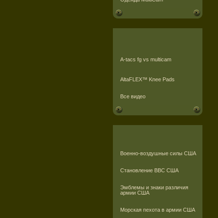
A-tacs fg vs multicam
AltaFLEX™ Knee Pads
Все видео
Военно-воздушные силы США
Становление ВВС США
Эмблемы и знаки различия
армии США
Морская пехота в армии США