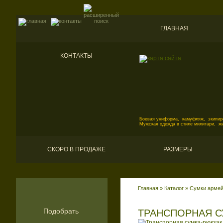
ГЛАВНАЯ
КОНТАКТЫ
Боевая униформа, камуфляж, экипиро
Мужская одежда в стиле милитари, ж
СКОРО В ПРОДАЖЕ
РАЗМЕРЫ
Главная
»
Каталог
»
Сумки армейс
Подобрать
ТРАНСПОРНАЯ С