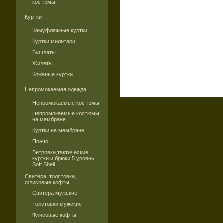
костюмы
Куртки
Камуфляжные куртки
Куртки милитари
Бушлаты
Жилеты
Кожаные куртки
Непромокаемая одежда
Непромокаемые костюмы
Непромокаемые костюмы
на мембране
Куртки на мембране
Пончо
Ветровки,тактические
куртки и брюки 5 уровнь
Soft Shell
Свитера, толстовки,
флисовые кофты
Свитера мужские
Толстовки мужские
Флисовые кофты