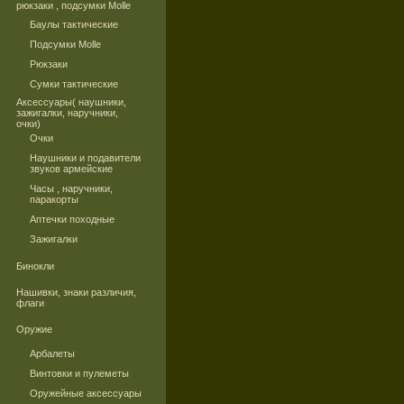
рюкзаки , подсумки Molle
Баулы тактические
Подсумки Molle
Рюкзаки
Сумки тактические
Аксессуары( наушники,
зажигалки, наручники,
очки)
Очки
Наушники и подавители
звуков армейские
Часы , наручники,
паракорты
Аптечки походные
Зажигалки
Бинокли
Нашивки, знаки различия,
флаги
Оружие
Арбалеты
Винтовки и пулеметы
Оружейные аксессуары