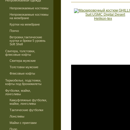
Непромокаемая одежда
Непромокаемые костюмы
Непромокаемые костюмы
на мембране
Куртки на мембране
Пончо
Ветровки,тактические
куртки и брюки 5 уровнь
Soft Shell
Свитера, толстовки,
флисовые кофты
Свитера мужские
Толстовки мужские
Флисовые кофты
Термобелье, подстежки,
кофты под бронижилеты
Футболки, майки,
лонгсливы
Камуфляжные футболки,
майки, лонгсливы
Тактические футболки
Лонсливы
Майки с принтами
Поло