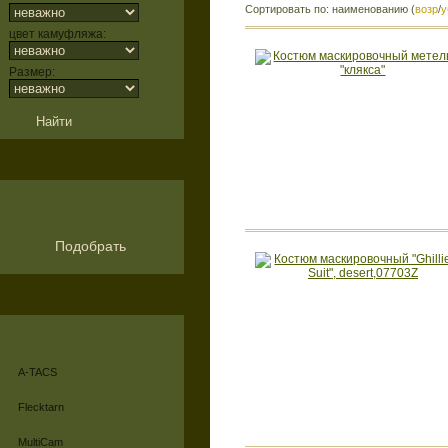
Сортировать по: наименованию (
возр
/
у
цвет камуфляжа:
Размер:
Подобрать
A-TACS
Flecktarn
MultiCam