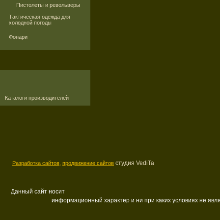
Пистолеты и револьверы
Тактическая одежда для
холодной погоды
Фонари
Каталоги производителей
студия VediTa
Разработка сайтов,
продвижение сайтов
Данный сайт носит
информационный характер и ни при каких условиях не яв