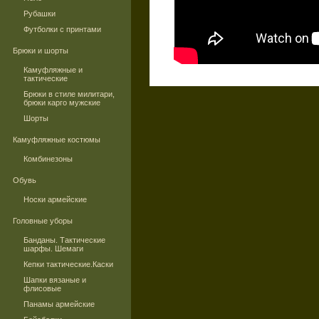
Рубашки
Футболки с принтами
Брюки и шорты
Камуфляжные и
тактические
Брюки в стиле милитари,
брюки карго мужские
Шорты
Камуфляжные костюмы
Комбинезоны
Обувь
Носки армейские
Головные уборы
Банданы. Тактические
шарфы. Шемаги
Кепки тактические.Каски
Шапки вязаные и
флисовые
Панамы армейские