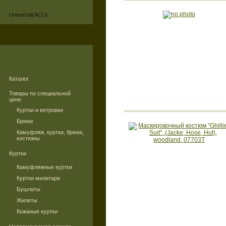
Universal(ACU)
Каталог
Товары по специальной
цене
Куртки и ветровки
Брюки
Камуфляж, куртки, брюки,
костюмы
Куртки
Камуфляжные куртки
Куртки милитари
Бушлаты
Жилеты
Кожаные куртки