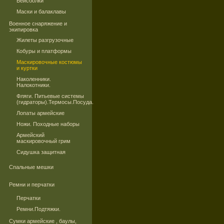
Бейсболки
Маски и балаклавы
Военное снаряжение и
экипировка
Жилеты разгрузочные
Кобуры и платформы
Маскировочные костюмы
и куртки
Наколенники.
Налокотники.
Фляги. Питьевые системы
(гидраторы).Термосы.Посуда.
Лопаты армейские
Ножи. Походные наборы
Армейский
маскировочный грим
Сидушка защитная
Спальные мешки
Ремни и перчатки
Перчатки
Ремни.Подтяжки.
Сумки армейские , баулы,