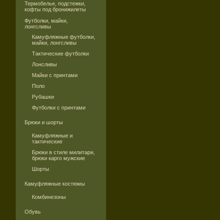
Термобелье, подстежки,
кофты под бронижилеты
Футболки, майки,
лонгсливы
Камуфляжные футболки,
майки, лонгсливы
Тактические футболки
Лонсливы
Майки с принтами
Поло
Рубашки
Футболки с принтами
Брюки и шорты
Камуфляжные и
тактические
Брюки в стиле милитари,
брюки карго мужские
Шорты
Камуфляжные костюмы
Комбинезоны
Обувь