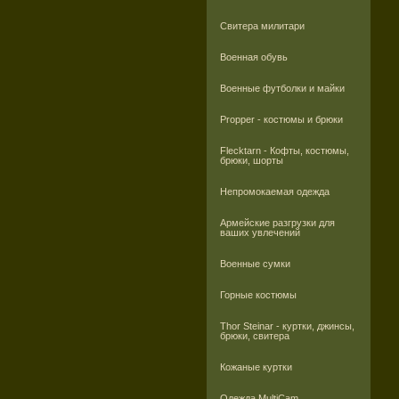
Свитера милитари
Военная обувь
Военные футболки и майки
Propper - костюмы и брюки
Flecktarn - Кофты, костюмы,
брюки, шорты
Непромокаемая одежда
Армейские разгрузки для
ваших увлечений
Военные сумки
Горные костюмы
Thor Steinar - куртки, джинсы,
брюки, свитера
Кожаные куртки
Одежда MultiCam