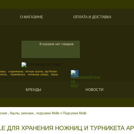
О МАГАЗИНЕ
ОПЛАТА И ДОСТАВКА
В корзине нет товаров
вка, снаряжение, летные куртки, футболки
илеты, термобелье, головные уборы, обувь
БРЕНДЫ
НОВОСТИ
кие , баулы, рюкзаки , подсумки Molle
»
Подсумки Molle
E ДЛЯ ХРАНЕНИЯ НОЖНИЦ И ТУРНИКЕТА А