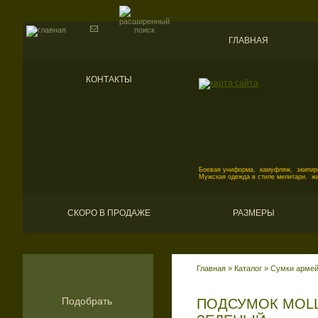
ГЛАВНАЯ
КОНТАКТЫ
Боевая униформа, камуфляж, экипиро
Мужская одежда в стиле милитари, ж
СКОРО В ПРОДАЖЕ
РАЗМЕРЫ
Главная
»
Каталог
»
Сумки армейс
Подобрать
ПОДСУМОК MOLL