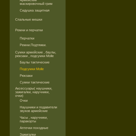
Армейский
маскировочный грим
Сидушка защитная
Спальные мешки
Ремни и перчатки
Перчатки
Ремни.Подтяжки.
Сумки армейские , баулы,
рюкзаки , подсумки Molle
Баулы тактические
Подсумки Molle
Рюкзаки
Сумки тактические
Аксессуары( наушники,
зажигалки, наручники,
очки)
Очки
Наушники и подавители
звуков армейские
Часы , наручники,
паракорты
Аптечки походные
Зажигалки