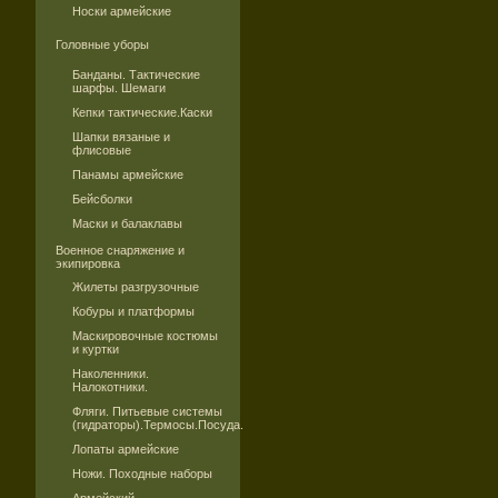
Носки армейские
Головные уборы
Банданы. Тактические
шарфы. Шемаги
Кепки тактические.Каски
Шапки вязаные и
флисовые
Панамы армейские
Бейсболки
Маски и балаклавы
Военное снаряжение и
экипировка
Жилеты разгрузочные
Кобуры и платформы
Маскировочные костюмы
и куртки
Наколенники.
Налокотники.
Фляги. Питьевые системы
(гидраторы).Термосы.Посуда.
Лопаты армейские
Ножи. Походные наборы