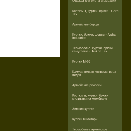
Одежда для охоты и рыбалки
Костюмы, куртки, брюки - Gore
Tex
Армейские берцы
Куртки, брюки, шорты - Alpha
Industries
Термобелье, куртки, брюки,
камуфляж - Helikon Tex
Куртки M-65
Камуфляжные костюмы всех
видов
Армейские рюкзаки
Костюмы, куртки, брюки
милитари на мембране
Зимние куртки
Куртки милитари
Термобелье армейское