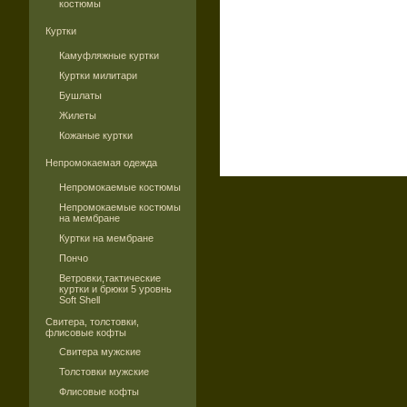
костюмы
Куртки
Камуфляжные куртки
Куртки милитари
Бушлаты
Жилеты
Кожаные куртки
Непромокаемая одежда
Непромокаемые костюмы
Непромокаемые костюмы
на мембране
Куртки на мембране
Пончо
Ветровки,тактические
куртки и брюки 5 уровнь
Soft Shell
Свитера, толстовки,
флисовые кофты
Свитера мужские
Толстовки мужские
Флисовые кофты