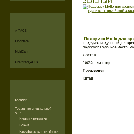
ЗЕЛЕНЫЙ
A-TACS
Подсумок Molle для хр
Flecktarn
Подсумок модульный для кре
подсумок в удобное место. Ра
MultiCam
Состав
Universal(ACU)
100%полиэстер.
Произведен
Китай
Каталог
Товары по специальной
цене
Куртки и ветровки
Брюки
Камуфляж, куртки, брюки,