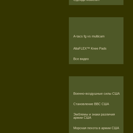
A-tacs fg vs multicam
AltaFLEX™ Knee Pads
Все видео
Военно-воздушные силы США
Становление ВВС США
Эмблемы и знаки различия
армии США
Морская пехота в армии США