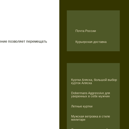
Почта России
ление позволяет перемещать
Курьерская доставка
Куртки Аляска, большой выбор
курток Аляска
Dobermans Aggressive для
уверенных в себе мужчин
Летные куртки
Мужская ветровка в стиле
милитари