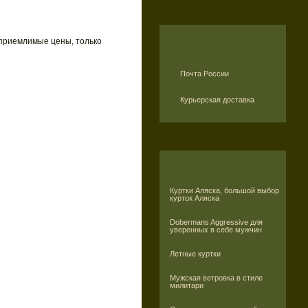
 приемлимые цены, только
Почта России
Курьерская доставка
Куртки Аляска, большой выбор
курток Аляска
Dobermans Aggressive для
уверенных в себе мужчин
Летные куртки
Мужская ветровка в стиле
милитари