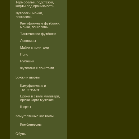
Термобелье, подстежки,
кофты под бронижилеты
Футболки, майки,
лонгсливы
Камуфляжные футболки,
майки, лонгсливы
Тактические футболки
Лонсливы
Майки с принтами
Поло
Рубашки
Футболки с принтами
Брюки и шорты
Камуфляжные и
тактические
Брюки в стиле милитари,
брюки карго мужские
Шорты
Камуфляжные костюмы
Комбинезоны
Обувь