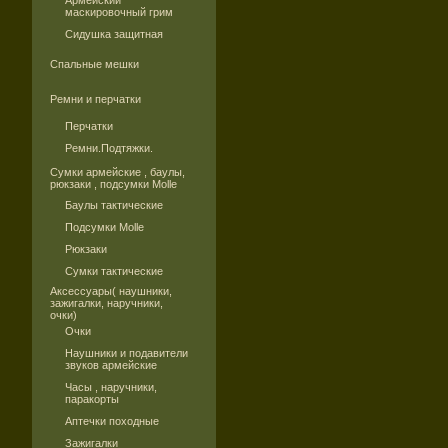
Армейский
маскировочный грим
Сидушка защитная
Спальные мешки
Ремни и перчатки
Перчатки
Ремни.Подтяжки.
Сумки армейские , баулы,
рюкзаки , подсумки Molle
Баулы тактические
Подсумки Molle
Рюкзаки
Сумки тактические
Аксессуары( наушники,
зажигалки, наручники,
очки)
Очки
Наушники и подавители
звуков армейские
Часы , наручники,
паракорты
Аптечки походные
Зажигалки