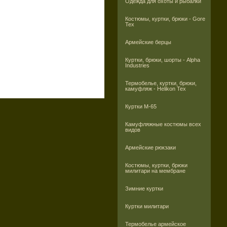
Одежда для охоты и рыбалки
Костюмы, куртки, брюки - Gore
Tex
Армейские берцы
Куртки, брюки, шорты - Alpha
Industries
Термобелье, куртки, брюки,
камуфляж - Helikon Tex
Куртки M-65
Камуфляжные костюмы всех
видов
Армейские рюкзаки
Костюмы, куртки, брюки
милитари на мембране
Зимние куртки
Куртки милитари
Термобелье армейское