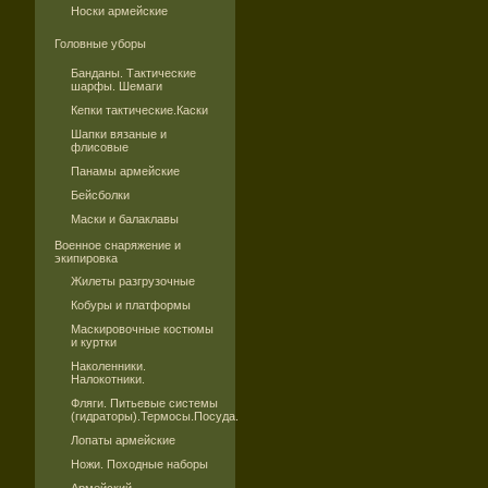
Носки армейские
Головные уборы
Банданы. Тактические
шарфы. Шемаги
Кепки тактические.Каски
Шапки вязаные и
флисовые
Панамы армейские
Бейсболки
Маски и балаклавы
Военное снаряжение и
экипировка
Жилеты разгрузочные
Кобуры и платформы
Маскировочные костюмы
и куртки
Наколенники.
Налокотники.
Фляги. Питьевые системы
(гидраторы).Термосы.Посуда.
Лопаты армейские
Ножи. Походные наборы