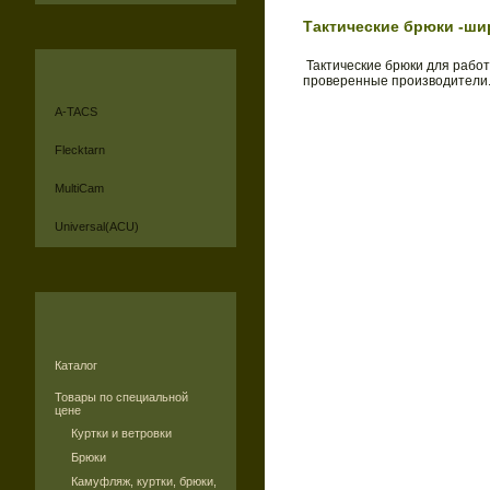
Тактические брюки -ши
Тактические брюки для работ
проверенные производители
A-TACS
Flecktarn
MultiCam
Universal(ACU)
Каталог
Товары по специальной
цене
Куртки и ветровки
Брюки
Камуфляж, куртки, брюки,