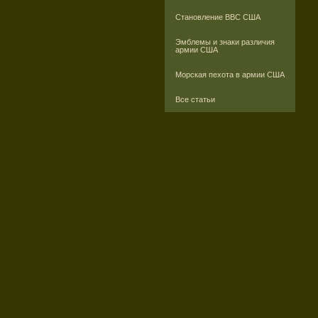
Становление ВВС США
Эмблемы и знаки различия
армии США
Морская пехота в армии США
Все статьи