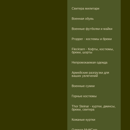
Свитера милитари
Военная обувь
Военные футболки и майки
Propper - костюмы и брюки
Flecktarn - Кофты, костюмы,
брюки, шорты
Непромокаемая одежда
Армейские разгрузки для
ваших увлечений
Военные сумки
Горные костюмы
Thor Steinar - куртки, джинсы,
брюки, свитера
Кожаные куртки
Одежда MultiCam