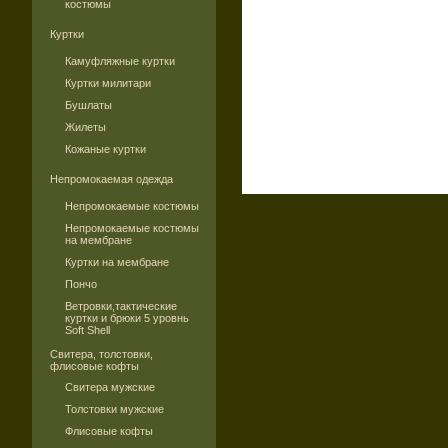
костюмы
Куртки
Камуфляжные куртки
Куртки милитари
Бушлаты
Жилеты
Кожаные куртки
Непромокаемая одежда
Непромокаемые костюмы
Непромокаемые костюмы
на мембране
Куртки на мембране
Пончо
Ветровки,тактические
куртки и брюки 5 уровнь
Soft Shell
Свитера, толстовки,
флисовые кофты
Свитера мужские
Толстовки мужские
Флисовые кофты