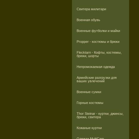
Свитера милитари
Военная обувь
Военные футболки и майки
Propper - костюмы и брюки
Flecktarn - Кофты, костюмы,
брюки, шорты
Непромокаемая одежда
Армейские разгрузки для
ваших увлечений
Военные сумки
Горные костюмы
Thor Steinar - куртки, джинсы,
брюки, свитера
Кожаные куртки
Одежда MultiCam