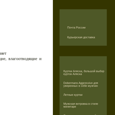
Почта России
Курьерская доставка
няет
щие, влагоотводящие и
Куртки Аляска, большой выбор
курток Аляска
Dobermans Aggressive для
уверенных в себе мужчин
Летные куртки
Мужская ветровка в стиле
милитари