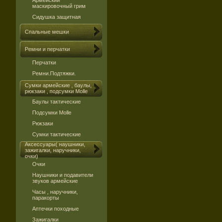
Армейский
маскировочный грим
Сидушка защитная
Спальные мешки
Ремни и перчатки
Перчатки
Ремни.Подтяжки.
Сумки армейские , баулы,
рюкзаки , подсумки Molle
Баулы тактические
Подсумки Molle
Рюкзаки
Сумки тактические
Аксессуары( наушники,
зажигалки, наручники,
очки)
Очки
Наушники и подавители
звуков армейские
Часы , наручники,
паракорты
Аптечки походные
Зажигалки