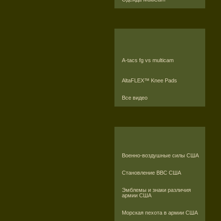
A-tacs fg vs multicam
AltaFLEX™ Knee Pads
Все видео
Военно-воздушные силы США
Становление ВВС США
Эмблемы и знаки различия
армии США
Морская пехота в армии США