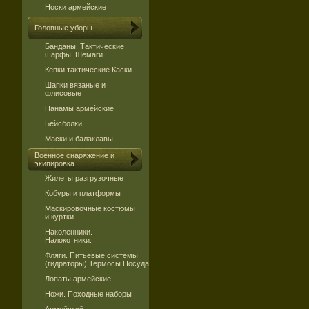
Носки армейские
Головные уборы
Банданы. Тактические
шарфы. Шемаги
Кепки тактические.Каски
Шапки вязаные и
флисовые
Панамы армейские
Бейсболки
Маски и балаклавы
Военное снаряжение и
экипировка
Жилеты разгрузочные
Кобуры и платформы
Маскировочные костюмы
и куртки
Наколенники.
Налокотники.
Фляги. Питьевые системы
(гидраторы).Термосы.Посуда.
Лопаты армейские
Ножи. Походные наборы