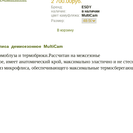
2 700.00руб.
Бренд:
ESDY
наличие:
в наличии
цвет камуфляжа:
MultiCam
Размер:
В корзину
лиса демисезонное MultiCam
рмоблуза и термобрюки.Рассчитан на межсезонье
е, имеет анатомический крой, максимально эластично и не стес
из микрофлиса, обеспечивающего максимальные термосберегаю