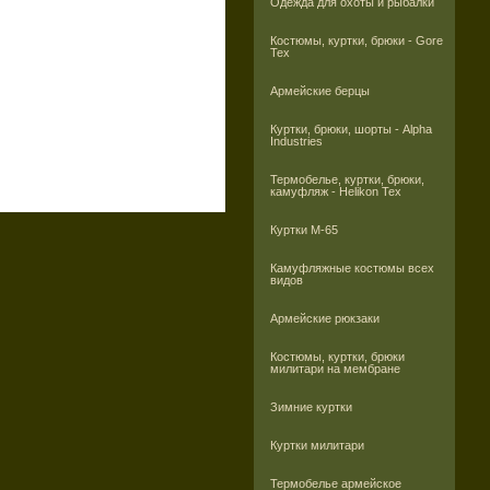
Одежда для охоты и рыбалки
Костюмы, куртки, брюки - Gore
Tex
Армейские берцы
Куртки, брюки, шорты - Alpha
Industries
Термобелье, куртки, брюки,
камуфляж - Helikon Tex
Куртки M-65
Камуфляжные костюмы всех
видов
Армейские рюкзаки
Костюмы, куртки, брюки
милитари на мембране
Зимние куртки
Куртки милитари
Термобелье армейское