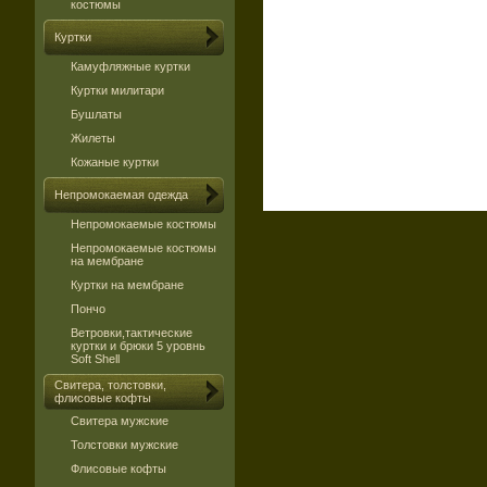
костюмы
Куртки
Камуфляжные куртки
Куртки милитари
Бушлаты
Жилеты
Кожаные куртки
Непромокаемая одежда
Непромокаемые костюмы
Непромокаемые костюмы
на мембране
Куртки на мембране
Пончо
Ветровки,тактические
куртки и брюки 5 уровнь
Soft Shell
Свитера, толстовки,
флисовые кофты
Свитера мужские
Толстовки мужские
Флисовые кофты