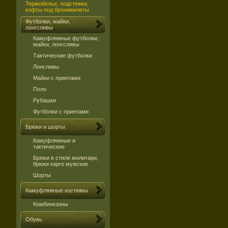
Термобелье, подстежки,
кофты под бронижилеты
Футболки, майки,
лонгсливы
Камуфляжные футболки,
майки, лонгсливы
Тактические футболки
Лонсливы
Майки с принтами
Поло
Рубашки
Футболки с принтами
Брюки и шорты
Камуфляжные и
тактические
Брюки в стиле милитари,
брюки карго мужские
Шорты
Камуфляжные костюмы
Комбинезоны
Обувь