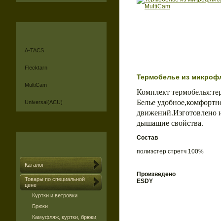
A-TACS
Flecktarn
Термобелье из микроф
MultiCam
Комплект термобелья:те
Белье удобное,комфортно
Universal(ACU)
движений.Изготовлено 
дышащие свойства.
Состав
полиэстер стретч 100%
Каталог
Произведено
Товары по специальной
ESDY
цене
Куртки и ветровки
Брюки
Камуфляж, куртки, брюки,