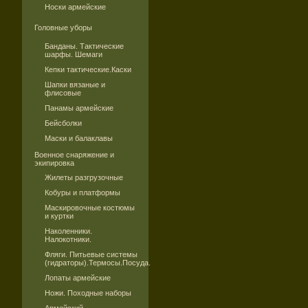
Носки армейские
Головные уборы
Банданы. Тактические
шарфы. Шемаги
Кепки тактические.Каски
Шапки вязаные и
флисовые
Панамы армейские
Бейсболки
Маски и балаклавы
Военное снаряжение и
экипировка
Жилеты разгрузочные
Кобуры и платформы
Маскировочные костюмы
и куртки
Наколенники.
Налокотники.
Фляги. Питьевые системы
(гидраторы).Термосы.Посуда.
Лопаты армейские
Ножи. Походные наборы