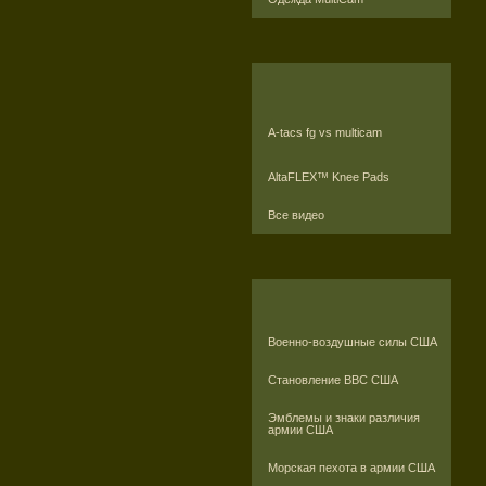
A-tacs fg vs multicam
AltaFLEX™ Knee Pads
Все видео
Военно-воздушные силы США
Становление ВВС США
Эмблемы и знаки различия
армии США
Морская пехота в армии США