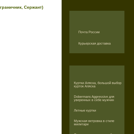
граничник, Сержант)
Почта России
Курьерская доставка
Куртки Аляска, большой выбор
курток Аляска
Dobermans Aggressive для
уверенных в себе мужчин
Летные куртки
Мужская ветровка в стиле
милитари