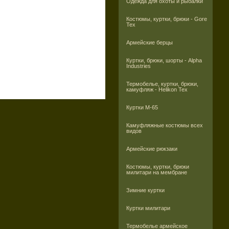
Одежда для охоты и рыбалки
Костюмы, куртки, брюки - Gore
Tex
Армейские берцы
Куртки, брюки, шорты - Alpha
Industries
Термобелье, куртки, брюки,
камуфляж - Helikon Tex
Куртки M-65
Камуфляжные костюмы всех
видов
Армейские рюкзаки
Костюмы, куртки, брюки
милитари на мембране
Зимние куртки
Куртки милитари
Термобелье армейское