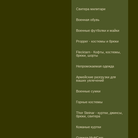
Свитера милитари
Военная обувь
Военные футболки и майки
Propper - костюмы и брюки
Flecktarn - Кофты, костюмы,
брюки, шорты
Непромокаемая одежда
Армейские разгрузки для
ваших увлечений
Военные сумки
Горные костюмы
Thor Steinar - куртки, джинсы,
брюки, свитера
Кожаные куртки
Одежда MultiCam