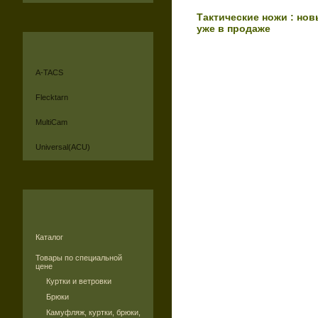
Тактические ножи : но
уже в продаже
A-TACS
Flecktarn
MultiCam
Universal(ACU)
Каталог
Товары по специальной
цене
Куртки и ветровки
Брюки
Камуфляж, куртки, брюки,