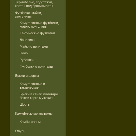
Термобелье, подстежки,
кофты под бронижилеты
Футболки, майки,
лонгсливы
Камуфляжные футболки,
майки, лонгсливы
Тактические футболки
Лонсливы
Майки с принтами
Поло
Рубашки
Футболки с принтами
Брюки и шорты
Камуфляжные и
тактические
Брюки в стиле милитари,
брюки карго мужские
Шорты
Камуфляжные костюмы
Комбинезоны
Обувь