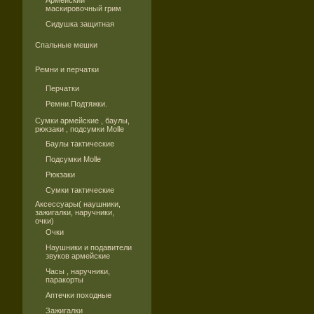
Армейский
маскировочный грим
Сидушка защитная
Спальные мешки
Ремни и перчатки
Перчатки
Ремни.Подтяжки.
Сумки армейские , баулы,
рюкзаки , подсумки Molle
Баулы тактические
Подсумки Molle
Рюкзаки
Сумки тактические
Аксессуары( наушники,
зажигалки, наручники,
очки)
Очки
Наушники и подавители
звуков армейские
Часы , наручники,
паракорты
Аптечки походные
Зажигалки