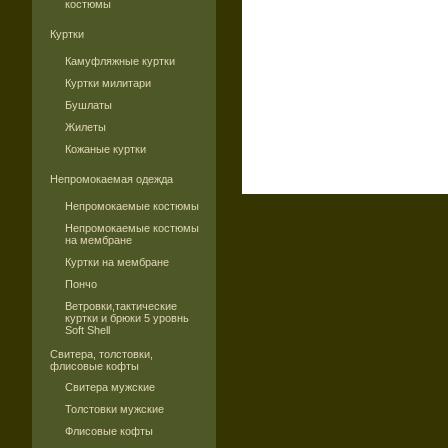
костюмы
Куртки
Камуфляжные куртки
Куртки милитари
Бушлаты
Жилеты
Кожаные куртки
Непромокаемая одежда
Непромокаемые костюмы
Непромокаемые костюмы
на мембране
Куртки на мембране
Пончо
Ветровки,тактические
куртки и брюки 5 уровнь
Soft Shell
Свитера, толстовки,
флисовые кофты
Свитера мужские
Толстовки мужские
Флисовые кофты