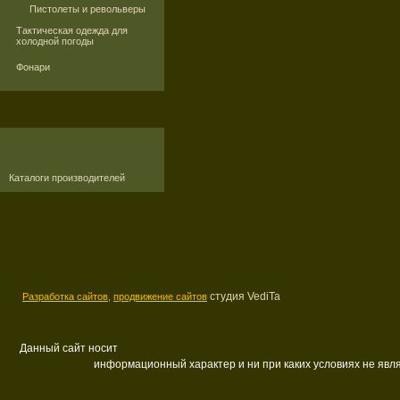
Пистолеты и револьверы
Тактическая одежда для
холодной погоды
Фонари
Каталоги производителей
студия VediTa
Разработка сайтов,
продвижение сайтов
Данный сайт носит
информационный характер и ни при каких условиях не яв