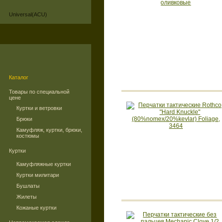
Universal(ACU)
Каталог
Товары по специальной
цене
Куртки и ветровки
Брюки
Камуфляж, куртки, брюки,
костюмы
Куртки
Камуфляжные куртки
Куртки милитари
Бушлаты
Жилеты
Кожаные куртки