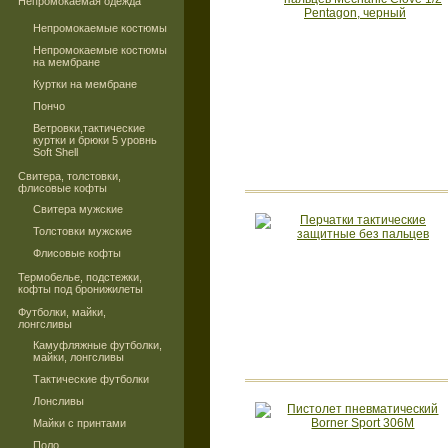
Непромокаемая одежда
Непромокаемые костюмы
Непромокаемые костюмы
на мембране
Куртки на мембране
Пончо
Ветровки,тактические
куртки и брюки 5 уровнь
Soft Shell
Свитера, толстовки,
флисовые кофты
Свитера мужские
Толстовки мужские
Флисовые кофты
Термобелье, подстежки,
кофты под бронижилеты
Футболки, майки,
лонгсливы
Камуфляжные футболки,
майки, лонгсливы
Тактические футболки
Лонсливы
Майки с принтами
Поло