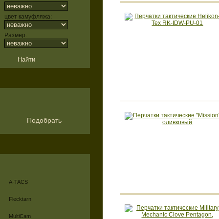
цвет камуфляжа:
Размер:
Подобрать
A-TACS
Flecktarn
MultiCam