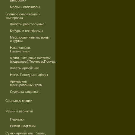
Бейсболки
Маски и балаклавы
Военное снаряжение и
экипировка
Жилеты разгрузочные
Кобуры и платформы
Маскировочные костюмы
и куртки
Наколенники.
Налокотники.
Фляги. Питьевые системы
(гидраторы).Термосы.Посуда.
Лопаты армейские
Ножи. Походные наборы
Армейский
маскировочный грим
Сидушка защитная
Спальные мешки
Ремни и перчатки
Перчатки
Ремни.Подтяжки.
Сумки армейские , баулы,