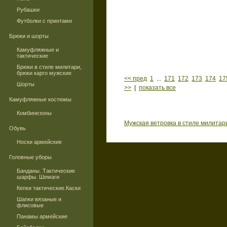
Рубашки
Футболки с принтами
Брюки и шорты
Камуфляжные и
тактические
Брюки в стиле милитари,
брюки карго мужские
<< пред
1
...
171
172
173
174
17
Шорты
>>
|
показать все
Камуфляжные костюмы
Комбинезоны
Мужская ветровка в стиле милитар
Обувь
Носки армейские
Головные уборы
Банданы. Тактические
шарфы. Шемаги
Кепки тактические.Каски
Шапки вязаные и
флисовые
Панамы армейские