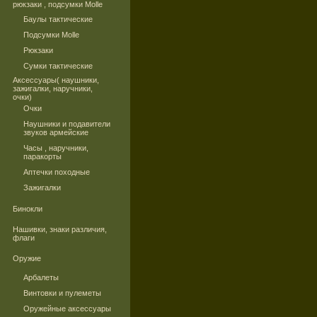
рюкзаки , подсумки Molle
Баулы тактические
Подсумки Molle
Рюкзаки
Сумки тактические
Аксессуары( наушники,
зажигалки, наручники,
очки)
Очки
Наушники и подавители
звуков армейские
Часы , наручники,
паракорты
Аптечки походные
Зажигалки
Бинокли
Нашивки, знаки различия,
флаги
Оружие
Арбалеты
Винтовки и пулеметы
Оружейные аксессуары