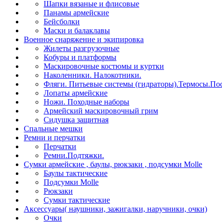
Шапки вязаные и флисовые
Панамы армейские
Бейсболки
Маски и балаклавы
Военное снаряжение и экипировка
Жилеты разгрузочные
Кобуры и платформы
Маскировочные костюмы и куртки
Наколенники. Налокотники.
Фляги. Питьевые системы (гидраторы).Термосы.Пос
Лопаты армейские
Ножи. Походные наборы
Армейский маскировочный грим
Сидушка защитная
Спальные мешки
Ремни и перчатки
Перчатки
Ремни.Подтяжки.
Сумки армейские , баулы, рюкзаки , подсумки Molle
Баулы тактические
Подсумки Molle
Рюкзаки
Сумки тактические
Аксессуары( наушники, зажигалки, наручники, очки)
Очки