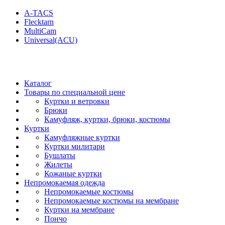
A-TACS
Flecktarn
MultiCam
Universal(ACU)
Каталог
Товары по специальной цене
Куртки и ветровки
Брюки
Камуфляж, куртки, брюки, костюмы
Куртки
Камуфляжные куртки
Куртки милитари
Бушлаты
Жилеты
Кожаные куртки
Непромокаемая одежда
Непромокаемые костюмы
Непромокаемые костюмы на мембране
Куртки на мембране
Пончо