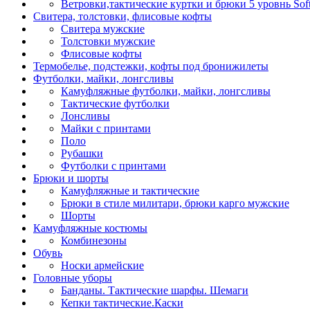
Ветровки,тактические куртки и брюки 5 уровнь Soft
Свитера, толстовки, флисовые кофты
Свитера мужские
Толстовки мужские
Флисовые кофты
Термобелье, подстежки, кофты под бронижилеты
Футболки, майки, лонгсливы
Камуфляжные футболки, майки, лонгсливы
Тактические футболки
Лонсливы
Майки с принтами
Поло
Рубашки
Футболки с принтами
Брюки и шорты
Камуфляжные и тактические
Брюки в стиле милитари, брюки карго мужские
Шорты
Камуфляжные костюмы
Комбинезоны
Обувь
Носки армейские
Головные уборы
Банданы. Тактические шарфы. Шемаги
Кепки тактические.Каски