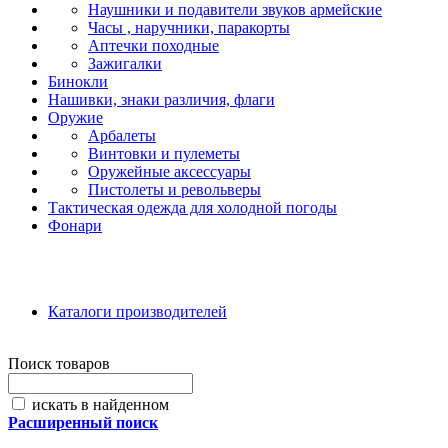
Наушники и подавители звуков армейские
Часы , наручники, паракорты
Аптечки походные
Зажигалки
Бинокли
Нашивки, знаки различия, флаги
Оружие
Арбалеты
Винтовки и пулеметы
Оружейные аксессуары
Пистолеты и револьверы
Тактическая одежда для холодной погоды
Фонари
Каталоги производителей
Поиск товаров
искать в найденном
Расширенный поиск