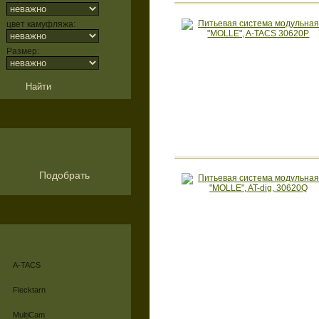
цвет камуфляжа:
Размер:
Подобрать
A-TACS
Flecktarn
MultiCam