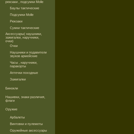
рюкзаки , подсумки Molle
Баулы тактические
Подсумки Molle
Рюкзаки
Сумки тактические
Аксессуары( наушники,
зажигалки, наручники,
очки)
Очки
Наушники и подавители
звуков армейские
Часы , наручники,
паракорты
Аптечки походные
Зажигалки
Бинокли
Нашивки, знаки различия,
флаги
Оружие
Арбалеты
Винтовки и пулеметы
Оружейные аксессуары