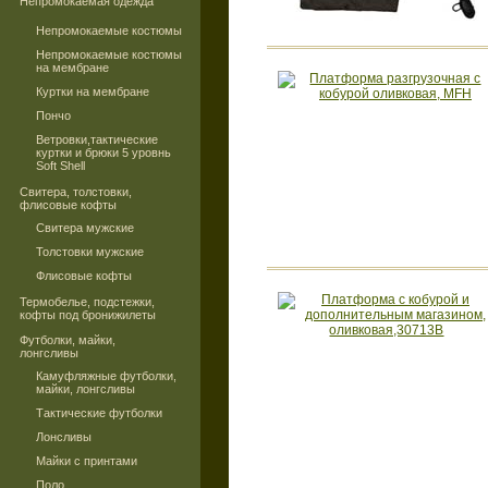
Непромокаемая одежда
Непромокаемые костюмы
Непромокаемые костюмы
на мембране
Куртки на мембране
Пончо
Ветровки,тактические
куртки и брюки 5 уровнь
Soft Shell
Свитера, толстовки,
флисовые кофты
Свитера мужские
Толстовки мужские
Флисовые кофты
Термобелье, подстежки,
кофты под бронижилеты
Футболки, майки,
лонгсливы
Камуфляжные футболки,
майки, лонгсливы
Тактические футболки
Лонсливы
Майки с принтами
Поло