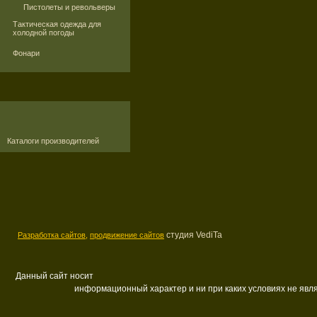
Пистолеты и револьверы
Тактическая одежда для
холодной погоды
Фонари
Каталоги производителей
студия VediTa
Разработка сайтов,
продвижение сайтов
Данный сайт носит
информационный характер и ни при каких условиях не яв