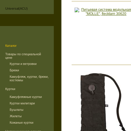
Universal(ACU)
Каталог
Товары по специальной
цене
Куртки и ветровки
Брюки
Камуфляж, куртки, брюки,
костюмы
Куртки
Камуфляжные куртки
Куртки милитари
Бушлаты
Жилеты
Кожаные куртки