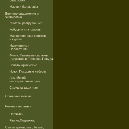
Бейсболки
Маски и балаклавы
Военное снаряжение и
экипировка
Жилеты разгрузочные
Кобуры и платформы
Маскировочные костюмы
и куртки
Наколенники.
Налокотники.
Фляги. Питьевые системы
(гидраторы).Термосы.Посуда.
Лопаты армейские
Ножи. Походные наборы
Армейский
маскировочный грим
Сидушка защитная
Спальные мешки
Ремни и перчатки
Перчатки
Ремни.Подтяжки.
Сумки армейские , баулы,