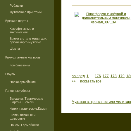
Рубашки
Футболки с принтами
Брюки и шорты
Камуфляжные и
тактические
Брюки в стиле милитари,
брюки карго мужские
Шорты
Камуфляжные костюмы
Комбинезоны
Обувь
<< пред
1
...
176
177
178
179
18
>>
|
показать все
Носки армейские
Головные уборы
Банданы. Тактические
Мужская ветровка в стиле милитар
шарфы. Шемаги
Кепки тактические.Каски
Шапки вязаные и
флисовые
Панамы армейские