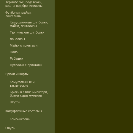
Термобелье, подстежки,
кофты под бронижилеты
Футболки, майки,
лонгсливы
Камуфляжные футболки,
майки, лонгсливы
Тактические футболки
Лонсливы
Майки с принтами
Поло
Рубашки
Футболки с принтами
Брюки и шорты
Камуфляжные и
тактические
Брюки в стиле милитари,
брюки карго мужские
Шорты
Камуфляжные костюмы
Комбинезоны
Обувь