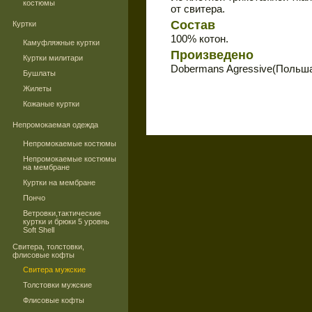
костюмы
от свитера.
Состав
Куртки
100% котон.
Камуфляжные куртки
Произведено
Куртки милитари
Dobermans Agressive(Польш
Бушлаты
Жилеты
Кожаные куртки
Непромокаемая одежда
Непромокаемые костюмы
Непромокаемые костюмы
на мембране
Куртки на мембране
Пончо
Ветровки,тактические
куртки и брюки 5 уровнь
Soft Shell
Свитера, толстовки,
флисовые кофты
Свитера мужские
Толстовки мужские
Флисовые кофты