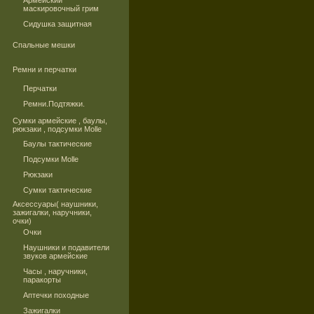
Армейский
маскировочный грим
Сидушка защитная
Спальные мешки
Ремни и перчатки
Перчатки
Ремни.Подтяжки.
Сумки армейские , баулы,
рюкзаки , подсумки Molle
Баулы тактические
Подсумки Molle
Рюкзаки
Сумки тактические
Аксессуары( наушники,
зажигалки, наручники,
очки)
Очки
Наушники и подавители
звуков армейские
Часы , наручники,
паракорты
Аптечки походные
Зажигалки