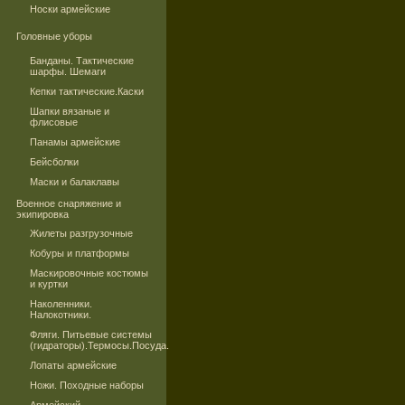
Носки армейские
Головные уборы
Банданы. Тактические
шарфы. Шемаги
Кепки тактические.Каски
Шапки вязаные и
флисовые
Панамы армейские
Бейсболки
Маски и балаклавы
Военное снаряжение и
экипировка
Жилеты разгрузочные
Кобуры и платформы
Маскировочные костюмы
и куртки
Наколенники.
Налокотники.
Фляги. Питьевые системы
(гидраторы).Термосы.Посуда.
Лопаты армейские
Ножи. Походные наборы