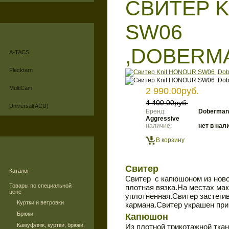
СВИТЕР 
SW06
,DOBERM
A-TACS
Flecktarn
MultiCam
2 990.00руб.
4 400.00руб.
Universal(ACU)
Бренд:
Doberman
Aggressive
наличие:
нет в нал
В корзину
Свитер
Каталог
Свитер с капюшоном из ново
Товары по специальной
плотная вязка.На местах ма
цене
уплотненная.Свитер застеги
Куртки и ветровки
кармана.Свитер украшен при
Брюки
Капюшон
Камуфляж, куртки, брюки,
Из плотной трикотажной ткан