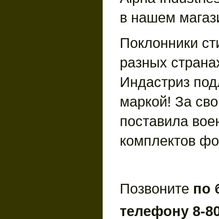
в нашем магаз
Поклонники ст
разных страна
Индастриз под
маркой! За св
поставила вое
комплектов ф
Позвоните
по 
телефону 8-80