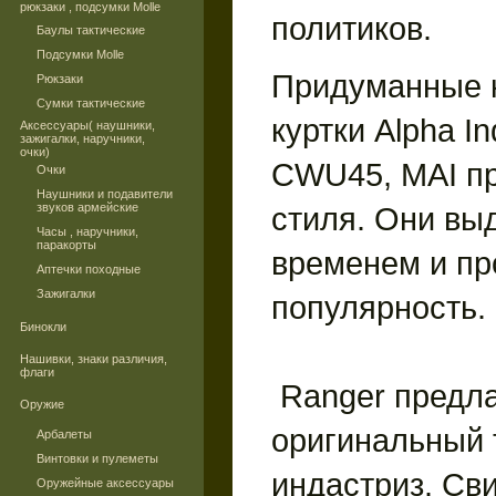
рюкзаки , подсумки Molle
политиков.
Баулы тактические
Подсумки Molle
Придуманные 
Рюкзаки
Сумки тактические
куртки Alpha In
Аксессуары( наушники,
зажигалки, наручники,
очки)
CWU45, MAI пр
Очки
Наушники и подавители
звуков армейские
стиля. Они вы
Часы , наручники,
паракорты
временем и пр
Аптечки походные
Зажигалки
популярность.
Бинокли
Нашивки, знаки различия,
флаги
Ranger предла
Оружие
оригинальный
Арбалеты
Винтовки и пулеметы
индастриз. Св
Оружейные аксессуары