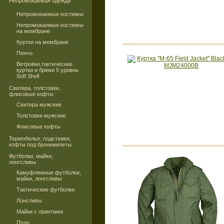
Непромокаемая одежда
Непромокаемые костюмы
Непромокаемые костюмы
на мембране
Куртки на мембране
Пончо
Ветровки,тактические
куртки и брюки 5 уровнь
Soft Shell
Свитера, толстовки,
флисовые кофты
Свитера мужские
Толстовки мужские
Флисовые кофты
Термобелье, подстежки,
кофты под бронижилеты
Футболки, майки,
лонгсливы
Камуфляжные футболки,
майки, лонгсливы
Тактические футболки
Лонсливы
Майки с принтами
Поло