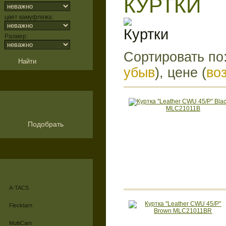
КУРТКИ
цвет камуфляжа:
Размер:
Сортировать по
убыв
), цене (
во
Подобрать
A-TACS
Flecktarn
MultiCam