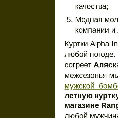
качества;
Медная мол
компании и 
Куртки Alpha I
любой погоде.
согреет
Аляск
межсезонья м
мужской бомб
летную куртк
магазине Rang
любой мужчин