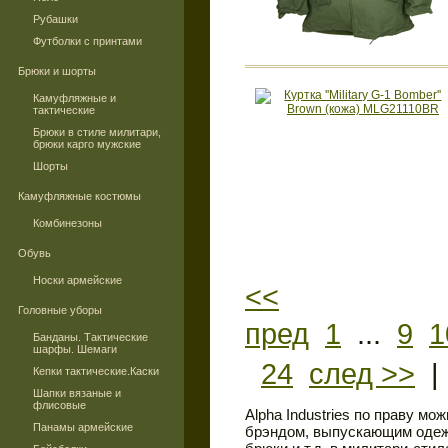
Рубашки
Футболки с принтами
Брюки и шорты
Камуфляжные и
тактические
Брюки в стиле милитари,
брюки карго мужские
Шорты
Камуфляжные костюмы
Комбинезоны
Обувь
Носки армейские
<<
Головные уборы
пред
1
...
9
1
Банданы. Тактические
шарфы. Шемаги
24
след >>
Кепки тактические.Каски
Шапки вязаные и
флисовые
Alpha Industries по праву м
Панамы армейские
брэндом, выпускающим одежд