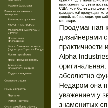
брюки и т.д. в милитари-сти
Бейсболки
протяжении полувека поста
Маски и балаклавы
США, но и более двух десят
Военное снаряжение и
гражданской продукции, кото
экипировка
людей, выбирающих для себя
Жилеты разгрузочные
милитари.
Кобуры и платформы
Продуманная к
Маскировочные костюмы
и куртки
дизайнерами с
Наколенники.
Налокотники.
практичности и
Фляги. Питьевые системы
(гидраторы).Термосы.Посуда.
Alpha Industrie
Лопаты армейские
Ножи. Походные наборы
оригинальная, 
Армейский
маскировочный грим
абсолютно фу
Сидушка защитная
Спальные мешки
Недаром она п
Ремни и перчатки
уважением у з
Перчатки
Ремни.Подтяжки.
знаменитых сп
Сумки армейские , баулы,