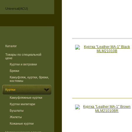
Universal(ACU)
Каталог
Товары по специальной
цене
Куртки и ветровки
Брюки
Камуфляж, куртки, брюки,
костюмы
Куртки
Камуфляжные куртки
Куртки милитари
Бушлаты
Жилеты
Кожаные куртки