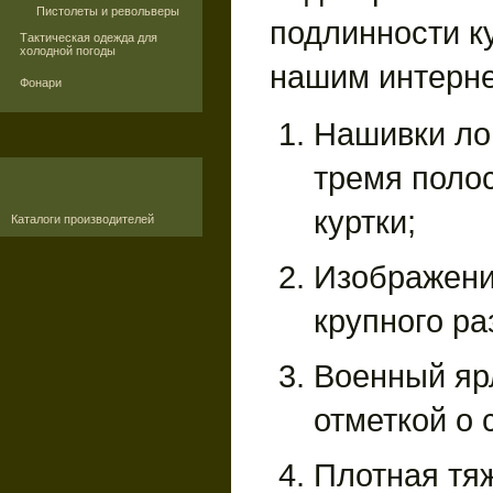
Пистолеты и револьверы
подлинности к
Тактическая одежда для
холодной погоды
нашим интерне
Фонари
Нашивки ло
тремя поло
куртки;
Каталоги производителей
Изображени
крупного ра
Военный яр
отметкой о
Плотная тя