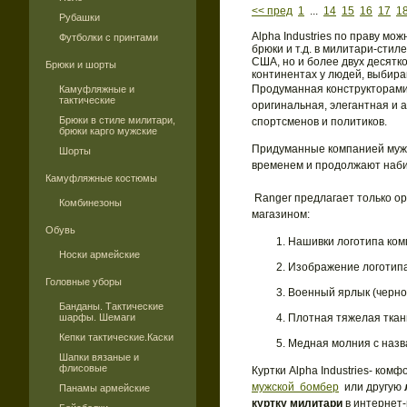
<< пред
1
...
14
15
16
17
1
Рубашки
Alpha Industries по праву м
Футболки с принтами
брюки и т.д. в милитари-сти
США, но и более двух десятк
Брюки и шорты
континентах у людей, выбира
Продуманная конструкторами и
Камуфляжные и
тактические
оригинальная, элегантная и
Брюки в стиле милитари,
спортсменов и политиков.
брюки карго мужские
Придуманные компанией мужск
Шорты
временем и продолжают наби
Камуфляжные костюмы
Ranger предлагает только о
Комбинезоны
магазином:
Обувь
Нашивки логотипа комп
Носки армейские
Изображение логотипа
Головные уборы
Военный ярлык (черно
Банданы. Тактические
шарфы. Шемаги
Плотная тяжелая ткань
Кепки тактические.Каски
Медная молния с назв
Шапки вязаные и
флисовые
Куртки Alpha Industries- ком
мужской бомбер
или другую
Панамы армейские
куртку милитари
в интернет-