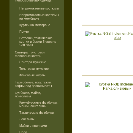
Непромокаемая одежда
Непромокаемые костюмы
Непромокаемые костюмы
на мембране
Куртки на мембране
Пончо
Ветровки,тактические
куртки и брюки 5 уровнь
Soft Shell
Свитера, толстовки,
флисовые кофты
Свитера мужские
Толстовки мужские
Флисовые кофты
Термобелье, подстежки,
кофты под бронижилеты
Футболки, майки,
лонгсливы
Камуфляжные футболки,
майки, лонгсливы
Тактические футболки
Лонсливы
Майки с принтами
Поло