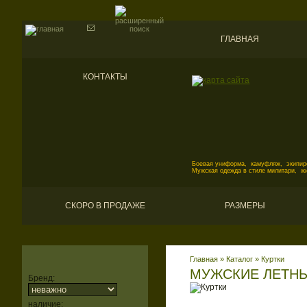
ГЛАВНАЯ
КОНТАКТЫ
Боевая униформа, камуфляж, экипиро
Мужская одежда в стиле милитари, ж
СКОРО В ПРОДАЖЕ
РАЗМЕРЫ
Главная
»
Каталог
»
Куртки
МУЖСКИЕ ЛЕТНЫ
Бренд:
наличие: