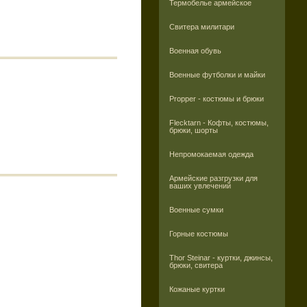
Термобелье армейское
Свитера милитари
Военная обувь
Военные футболки и майки
Propper - костюмы и брюки
Flecktarn - Кофты, костюмы,
брюки, шорты
Непромокаемая одежда
Армейские разгрузки для
ваших увлечений
Военные сумки
Горные костюмы
Thor Steinar - куртки, джинсы,
брюки, свитера
Кожаные куртки