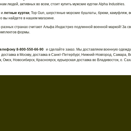
м людей, активных во всем, стоит купить мужские куртки Alpha Industries.
и и
летные куртки
, Top Gun, шерстяные морские бушлаты, брюки, камуфляж, 
это вы найдете в нашем магазине.
в разных странах считают Альфа Индастриз подлинной военной маркой! За с
комплектов формы.
елефону 8-800-550-66-90
и сделайте заказ. Мы доставляем военную одежду
 доставка в Москву, доставка в Санкт-Петербург, Нижний-Новгород, Самара, В
, Омск, Новосибирск, Красноярск, курьерская доставка во Владивосток, о. Сах