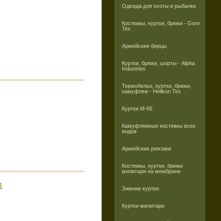
Одежда для охоты и рыбалки
Костюмы, куртки, брюки - Gore
Tex
Армейские берцы
Куртки, брюки, шорты - Alpha
Industries
Термобелье, куртки, брюки,
камуфляж - Helikon Tex
Куртки M-65
Камуфляжные костюмы всех
видов
Армейские рюкзаки
Костюмы, куртки, брюки
милитари на мембране
1
Зимние куртки
Куртки милитари