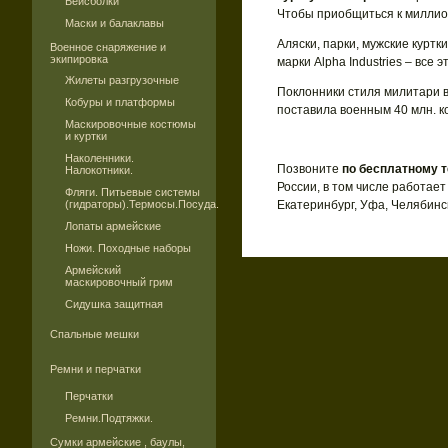
Бейсболки
Чтобы приобщиться к миллиона
Маски и балаклавы
Аляски, парки, мужские куртк
Военное снаряжение и
экипировка
марки Alpha Industries – все 
Жилеты разгрузочные
Поклонники стиля милитари 
Кобуры и платформы
поставила военным 40 млн. 
Маскировочные костюмы
и куртки
Наколенники.
Позвоните
по бесплатному т
Налокотники.
России, в том числе работает
Фляги. Питьевые системы
(гидраторы).Термосы.Посуда.
Екатеринбург, Уфа, Челябинск
Лопаты армейские
Ножи. Походные наборы
Армейский
маскировочный грим
Сидушка защитная
Спальные мешки
Ремни и перчатки
Перчатки
Ремни.Подтяжки.
Сумки армейские , баулы,