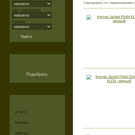
Сортировать по: наименованию (
цвет камуфляжа:
Размер:
Подобрать
A-TACS
Flecktarn
MultiCam