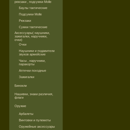
рюкзаки , подсумки Molle
Баулы тактические
Подсумки Molle
Рюкзаки
Сумки тактические
Аксессуары( наушники,
зажигалки, наручники,
очки)
Очки
Наушники и подавители
звуков армейские
Часы , наручники,
паракорты
Аптечки походные
Зажигалки
Бинокли
Нашивки, знаки различия,
флаги
Оружие
Арбалеты
Винтовки и пулеметы
Оружейные аксессуары