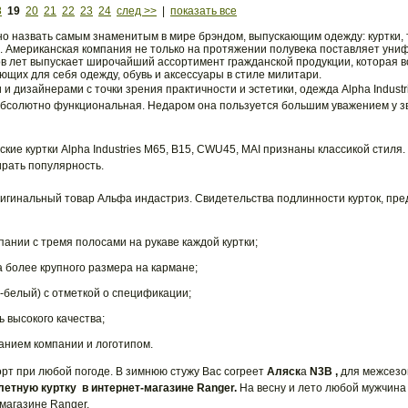
8
19
20
21
22
23
24
след >>
|
показать все
ожно назвать самым знаменитым в мире брэндом, выпускающим одежду: куртки, 
ле. Американская компания не только на протяжении полувека поставляет ун
ов лет выпускает широчайший ассортимент гражданской продукции, которая в
ющих для себя одежду, обувь и аксессуары в стиле милитари.
 дизайнерами с точки зрения практичности и эстетики, одежда Alpha Industr
 абсолютно функциональная. Недаром она пользуется большим уважением у з
ие куртки Alpha Industries M65, B15, CWU45, MAI признаны классикой стил
рать популярность.
ригинальный товар Альфа индастриз. Свидетельства подлинности курток, пр
ании с тремя полосами на рукаве каждой куртки;
 более крупного размера на кармане;
-белый) с отметкой о спецификации;
 высокого качества;
анием компании и логотипом.
форт при любой погоде. В зимнюю стужу Вас согреет
Аляск
а
N3B ,
для
межсезо
летную куртку в интернет-магазине Ranger.
На весну и лето любой мужчина
магазине Ranger.