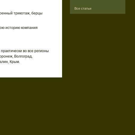
Все статьи
военный трикотаж, берцы
вою историю компания
 практически во все регионы
оронеж, Волгоград,
алин, Крым.