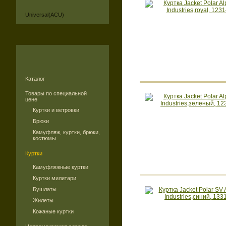
Universal(ACU)
Каталог
Товары по специальной
цене
Куртки и ветровки
Брюки
Камуфляж, куртки, брюки,
костюмы
Куртки
Камуфляжные куртки
Куртки милитари
Бушлаты
Жилеты
Кожаные куртки