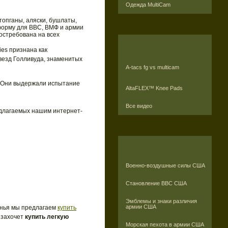
Одежда MultiCam
топганы, аляски, бушлаты,
иформу для ВВС, ВМФ и армии
остребована на всех
ies признана как
везд Голливуда, знаменитых
A-tacs fg vs multicam
я. Они выдержали испытание
AltaFLEX™ Knee Pads
Все видео
едлагаемых нашим интернет-
Военно-воздушные силы США
Становление ВВС США
Эмблемы и знаки различия
армии США
нья мы предлагаем
купить
 захочет
купить легкую
Морская пехота в армии США