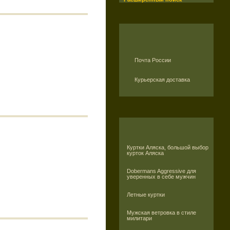
Почта России
Курьерская доставка
Куртки Аляска, большой выбор
курток Аляска
Dobermans Aggressive для
уверенных в себе мужчин
Летные куртки
Мужская ветровка в стиле
милитари