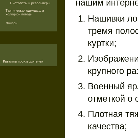
нашим интерне
Пистолеты и револьверы
Тактическая одежда для
холодной погоды
Нашивки ло
Фонари
тремя поло
куртки;
Изображени
Каталоги производителей
крупного ра
Военный яр
отметкой о
Плотная тя
качества;