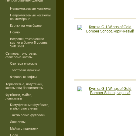
Непромокаемая одежда
Непромокаемые костюмы
Непромокаемые костюмы
на мембране
Куртки на мембране
Пончо
Ветровки,тактические
куртки и брюки 5 уровнь
Soft Shell
Свитера, толстовки,
флисовые кофты
Свитера мужские
Толстовки мужские
Флисовые кофты
Термобелье, подстежки,
кофты под бронижилеты
Футболки, майки,
лонгсливы
Камуфляжные футболки,
майки, лонгсливы
Тактические футболки
Лонсливы
Майки с принтами
Поло