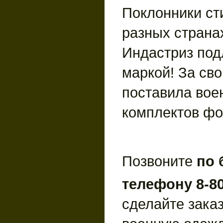
Поклонники ст
разных страна
Индастриз под
маркой! За св
поставила вое
комплектов ф
Позвоните
по 
телефону 8-80
сделайте зака