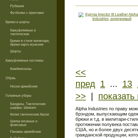
Рубашки
Футболки с принтами
Брюки и шорты
Камуфляжные и
тактические
Брюки в стиле милитари,
брюки карго мужские
Шорты
Камуфляжные костюмы
Комбинезоны
<<
Обувь
пред
1
...
13
Носки армейские
>>
|
показать 
Головные уборы
Банданы. Тактические
шарфы. Шемаги
Alpha Industries по праву м
брэндом, выпускающим одежд
Кепки тактические.Каски
брюки и т.д. в милитари-сти
Шапки вязаные и
протяжении полувека поста
флисовые
США, но и более двух десят
Панамы армейские
гражданской продукции, кото