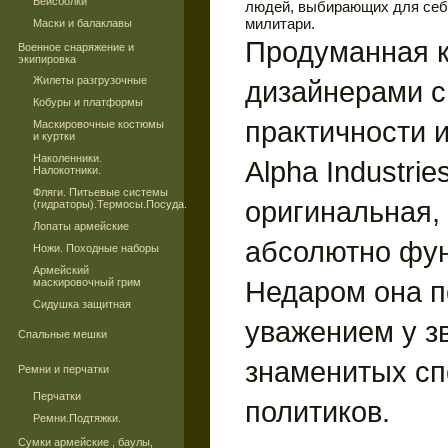
Бейсболки
людей, выбирающих для себя
милитари.
Маски и балаклавы
Продуманная к
Военное снаряжение и
экипировка
Жилеты разгрузочные
дизайнерами с
Кобуры и платформы
практичности и
Маскировочные костюмы
и куртки
Наколенники.
Alpha Industrie
Налокотники.
Фляги. Питьевые системы
оригинальная, 
(гидраторы).Термосы.Посуда.
Лопаты армейские
абсолютно фу
Ножи. Походные наборы
Армейский
Недаром она п
маскировочный грим
Сидушка защитная
уважением у з
Спальные мешки
знаменитых сп
Ремни и перчатки
Перчатки
политиков.
Ремни.Подтяжки.
Сумки армейские , баулы,