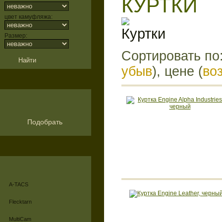
КУРТКИ
цвет камуфляжа:
Размер:
Сортировать по
убыв
), цене (
во
Подобрать
A-TACS
Flecktarn
MultiCam