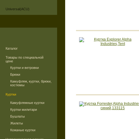
Universal(ACU)
Каталог
Товары по специальной
цене
Куртки и ветровки
Брюки
Камуфляж, куртки, брюки,
костюмы
Куртки
Камуфляжные куртки
Куртки милитари
Бушлаты
Жилеты
Кожаные куртки