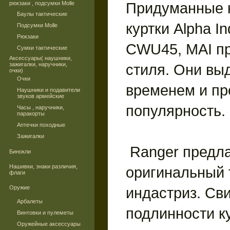
Придуманные 
рюкзаки , подсумки Molle
Баулы тактические
куртки Alpha In
Подсумки Molle
Рюкзаки
CWU45, MAI пр
Сумки тактические
Аксессуары( наушники,
зажигалки, наручники,
стиля. Они вы
очки)
Очки
временем и пр
Наушники и подавители
звуков армейские
популярность.
Часы , наручники,
паракорты
Аптечки походные
Зажигалки
Ranger предла
Бинокли
Нашивки, знаки различия,
оригинальный
флаги
Оружие
индастриз. Св
Арбалеты
подлинности к
Винтовки и пулеметы
Оружейные аксессуары