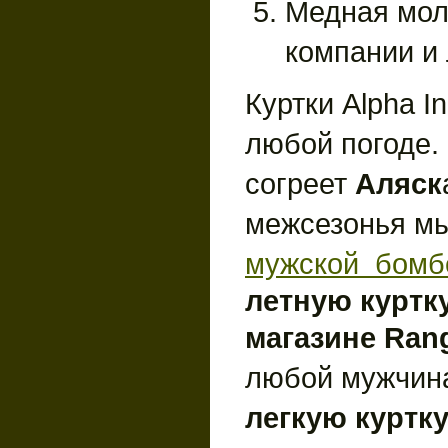
Медная мол
компании и 
Куртки Alpha I
любой погоде.
согреет
Аляск
межсезонья м
мужской бомб
летную куртк
магазине Rang
любой мужчин
легкую куртк