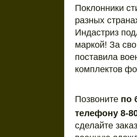
Поклонники ст
разных страна
Индастриз под
маркой! За св
поставила вое
комплектов ф
Позвоните
по 
телефону 8-80
сделайте зака