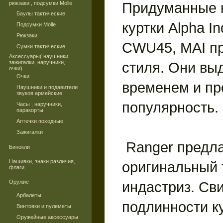
Придуманные 
рюкзаки , подсумки Molle
Баулы тактические
куртки Alpha In
Подсумки Molle
Рюкзаки
CWU45, MAI пр
Сумки тактические
Аксессуары( наушники,
зажигалки, наручники,
стиля. Они вы
очки)
Очки
временем и пр
Наушники и подавители
звуков армейские
популярность.
Часы , наручники,
паракорты
Аптечки походные
Зажигалки
Ranger предла
Бинокли
Нашивки, знаки различия,
оригинальный
флаги
Оружие
индастриз. Св
Арбалеты
подлинности к
Винтовки и пулеметы
Оружейные аксессуары