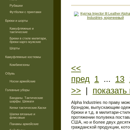
Рубашки
Футболки с принтами
Брюки и шорты
Камуфляжные и
тактические
Брюки в стиле милитари,
брюки карго мужские
Шорты
Камуфляжные костюмы
Комбинезоны
<<
Обувь
пред
1
...
13
Носки армейские
>>
|
показать 
Головные уборы
Банданы. Тактические
шарфы. Шемаги
Alpha Industries по праву м
брэндом, выпускающим одежд
Кепки тактические.Каски
брюки и т.д. в милитари-сти
Шапки вязаные и
протяжении полувека поста
флисовые
США, но и более двух десят
Панамы армейские
гражданской продукции, кото