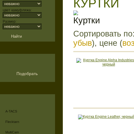
КУРТКИ
цвет камуфляжа:
Размер:
Сортировать по
убыв
), цене (
во
Подобрать
A-TACS
Flecktarn
MultiCam