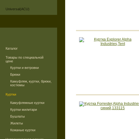
Universal(ACU)
Каталог
Товары по специальной
цене
Куртки и ветровки
Брюки
Камуфляж, куртки, брюки,
костюмы
Куртки
Камуфляжные куртки
Куртки милитари
Бушлаты
Жилеты
Кожаные куртки