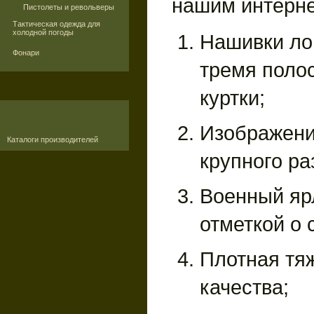
нашим интерне
Пистолеты и револьверы
Тактическая одежда для
холодной погоды
Нашивки ло
Фонари
тремя поло
куртки;
Изображени
Каталоги производителей
крупного ра
Военный яр
отметкой о
Плотная тя
качества;