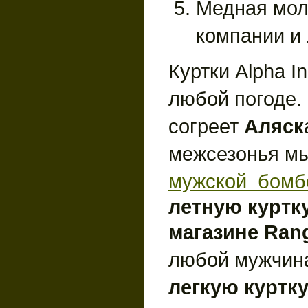
Медная мол
компании и 
Куртки Alpha I
любой погоде.
согреет
Аляск
межсезонья м
мужской бомб
летную куртк
магазине Rang
любой мужчин
легкую куртк