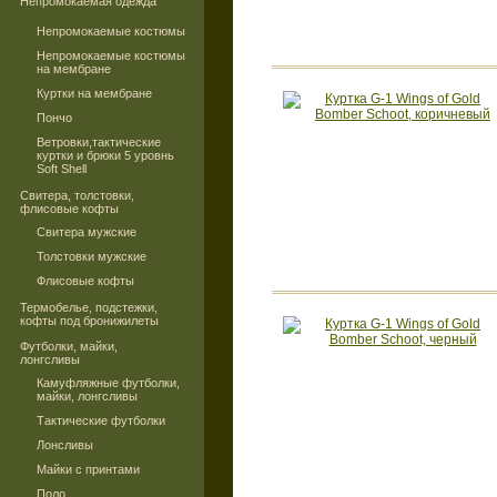
Непромокаемая одежда
Непромокаемые костюмы
Непромокаемые костюмы
на мембране
Куртки на мембране
Пончо
Ветровки,тактические
куртки и брюки 5 уровнь
Soft Shell
Свитера, толстовки,
флисовые кофты
Свитера мужские
Толстовки мужские
Флисовые кофты
Термобелье, подстежки,
кофты под бронижилеты
Футболки, майки,
лонгсливы
Камуфляжные футболки,
майки, лонгсливы
Тактические футболки
Лонсливы
Майки с принтами
Поло