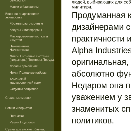
Бейсболки
людей, выбирающих для себя
милитари.
Маски и балаклавы
Продуманная к
Военное снаряжение и
экипировка
Жилеты разгрузочные
дизайнерами с
Кобуры и платформы
практичности и
Маскировочные костюмы
и куртки
Наколенники.
Alpha Industrie
Налокотники.
Фляги. Питьевые системы
оригинальная, 
(гидраторы).Термосы.Посуда.
Лопаты армейские
абсолютно фу
Ножи. Походные наборы
Армейский
Недаром она п
маскировочный грим
Сидушка защитная
уважением у з
Спальные мешки
знаменитых сп
Ремни и перчатки
Перчатки
политиков.
Ремни.Подтяжки.
Сумки армейские , баулы,