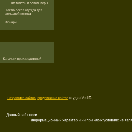
Пистолеты и револьверы
Тактическая одежда для
холодной погоды
Фонари
Каталоги производителей
студия VediTa
Разработка сайтов,
продвижение сайтов
Данный сайт носит
информационный характер и ни при каких условиях не яв