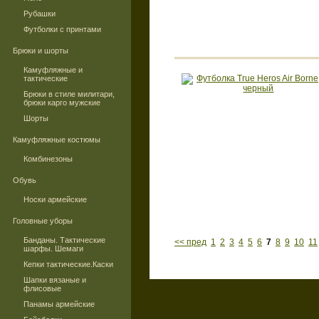
Рубашки
Футболки с принтами
Брюки и шорты
Камуфляжные и
тактические
Брюки в стиле милитари,
брюки карго мужские
Шорты
Камуфляжные костюмы
Комбинезоны
Обувь
Носки армейские
Головные уборы
Банданы. Тактические
<< пред
1
2
3
4
5
6
7
8
9
10
11
шарфы. Шемаги
Кепки тактические.Каски
Шапки вязаные и
флисовые
Панамы армейские