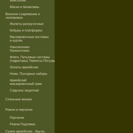
Бейсболки
Маски и балаклавы
Военное снаряжение и
экипировка
Жилеты разгрузочные
Кобуры и платформы
Маскировочные костюмы
и куртки
Наколенники.
Налокотники.
Фляги. Питьевые системы
(гидраторы).Термосы.Посуда.
Лопаты армейские
Ножи. Походные наборы
Армейский
маскировочный грим
Сидушка защитная
Спальные мешки
Ремни и перчатки
Перчатки
Ремни.Подтяжки.
Сумки армейские , баулы,