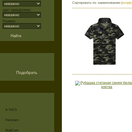
Сортировать по: наименованию (
возр
/
у
цвет камуфляжа:
Размер:
Подобрать
A-TACS
Flecktarn
MultiCam