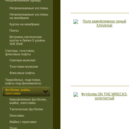
Непромокаемая одежда
Непромокаемые костюмы
Непромокаемые костюмы
на мембране
Куртки на мембране
Пончо
Ветровки,тактические
куртки и брюки 5 уровнь
Soft Shell
Свитера, толстовки,
флисовые кофты
Свитера мужские
Толстовки мужские
Флисовые кофты
Термобелье, подстежки,
кофты под бронижилеты
Футболки, майки,
лонгсливы
Камуфляжные футболки,
майки, лонгсливы
Тактические футболки
Лонсливы
Майки с принтами
Поло