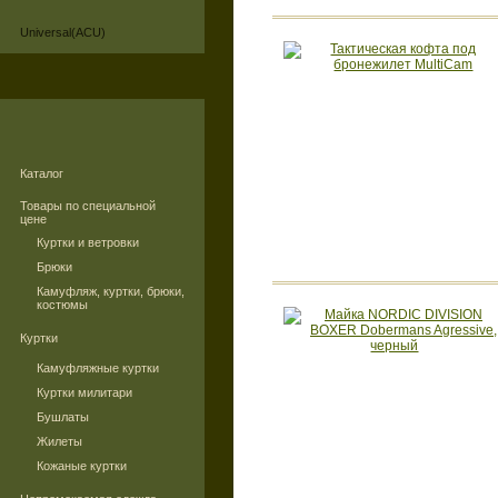
Universal(ACU)
Каталог
Товары по специальной
цене
Куртки и ветровки
Брюки
Камуфляж, куртки, брюки,
костюмы
Куртки
Камуфляжные куртки
Куртки милитари
Бушлаты
Жилеты
Кожаные куртки