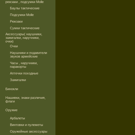
рюкзаки , подсумки Molle
Баулы тактические
Подсумки Molle
Рюкзаки
Сумки тактические
Аксессуары( наушники,
зажигалки, наручники,
очки)
Очки
Наушники и подавители
звуков армейские
Часы , наручники,
паракорты
Аптечки походные
Зажигалки
Бинокли
Нашивки, знаки различия,
флаги
Оружие
Арбалеты
Винтовки и пулеметы
Оружейные аксессуары