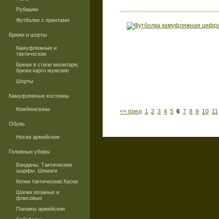
Рубашки
Футболки с принтами
Брюки и шорты
Камуфляжные и
тактические
Брюки в стиле милитари,
брюки карго мужские
Шорты
Камуфляжные костюмы
Комбинезоны
<< пред
1
2
3
4
5
6
7
8
9
10
11
Обувь
Носки армейские
Головные уборы
Банданы. Тактические
шарфы. Шемаги
Кепки тактические.Каски
Шапки вязаные и
флисовые
Панамы армейские