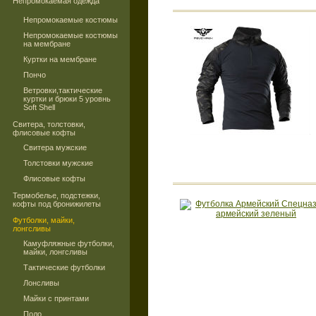
Непромокаемая одежда
Непромокаемые костюмы
Непромокаемые костюмы
на мембране
Куртки на мембране
Пончо
Ветровки,тактические
куртки и брюки 5 уровнь
Soft Shell
Свитера, толстовки,
флисовые кофты
Свитера мужские
Толстовки мужские
Флисовые кофты
Термобелье, подстежки,
кофты под бронижилеты
Футболки, майки,
лонгсливы
Камуфляжные футболки,
майки, лонгсливы
Тактические футболки
Лонсливы
Майки с принтами
Поло