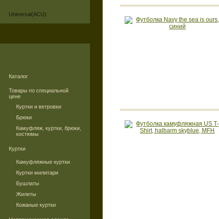
Universal(ACU)
Каталог
Товары по специальной
цене
Куртки и ветровки
Брюки
Камуфляж, куртки, брюки,
костюмы
Куртки
Камуфляжные куртки
Куртки милитари
Бушлаты
Жилеты
Кожаные куртки