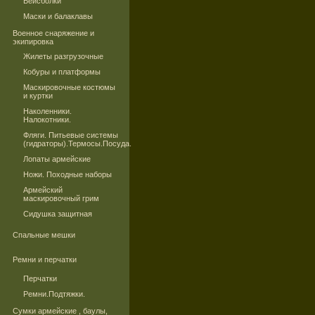
Бейсболки
Маски и балаклавы
Военное снаряжение и
экипировка
Жилеты разгрузочные
Кобуры и платформы
Маскировочные костюмы
и куртки
Наколенники.
Налокотники.
Фляги. Питьевые системы
(гидраторы).Термосы.Посуда.
Лопаты армейские
Ножи. Походные наборы
Армейский
маскировочный грим
Сидушка защитная
Спальные мешки
Ремни и перчатки
Перчатки
Ремни.Подтяжки.
Сумки армейские , баулы,