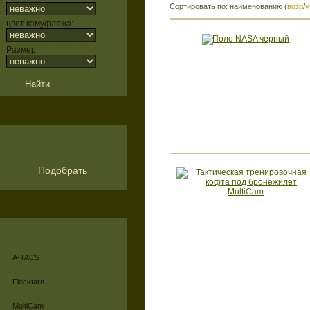
Сортировать по: наименованию (
возр
/
у
цвет камуфляжа:
Размер:
Подобрать
A-TACS
Flecktarn
MultiCam