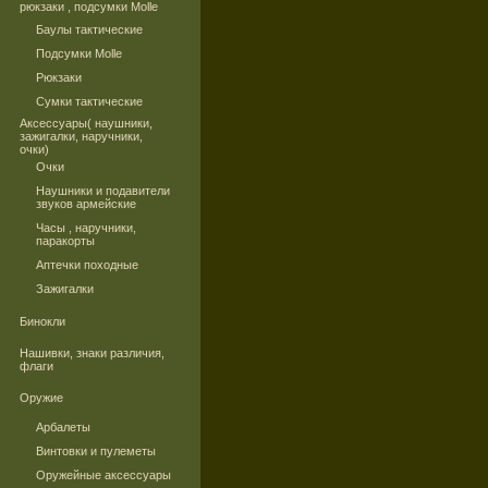
рюкзаки , подсумки Molle
Баулы тактические
Подсумки Molle
Рюкзаки
Сумки тактические
Аксессуары( наушники,
зажигалки, наручники,
очки)
Очки
Наушники и подавители
звуков армейские
Часы , наручники,
паракорты
Аптечки походные
Зажигалки
Бинокли
Нашивки, знаки различия,
флаги
Оружие
Арбалеты
Винтовки и пулеметы
Оружейные аксессуары