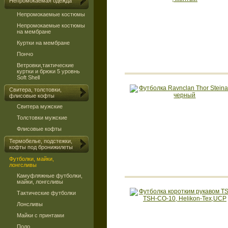
Непромокаемая одежда
Непромокаемые костюмы
Непромокаемые костюмы
на мембране
Куртки на мембране
Пончо
Ветровки,тактические
куртки и брюки 5 уровнь
Soft Shell
Свитера, толстовки,
флисовые кофты
Свитера мужские
Толстовки мужские
Флисовые кофты
Термобелье, подстежки,
кофты под бронижилеты
Футболки, майки,
лонгсливы
Камуфляжные футболки,
майки, лонгсливы
Тактические футболки
Лонсливы
Майки с принтами
Поло