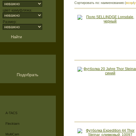
Сортировать по: наименованию (
возр
/
у
цвет камуфляжа:
Размер:
Подобрать
A-TACS
Flecktarn
MultiCam