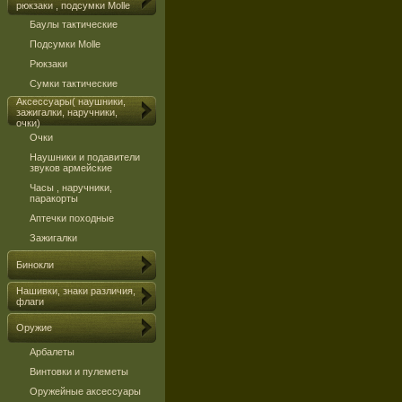
рюкзаки , подсумки Molle
Баулы тактические
Подсумки Molle
Рюкзаки
Сумки тактические
Аксессуары( наушники,
зажигалки, наручники,
очки)
Очки
Наушники и подавители
звуков армейские
Часы , наручники,
паракорты
Аптечки походные
Зажигалки
Бинокли
Нашивки, знаки различия,
флаги
Оружие
Арбалеты
Винтовки и пулеметы
Оружейные аксессуары