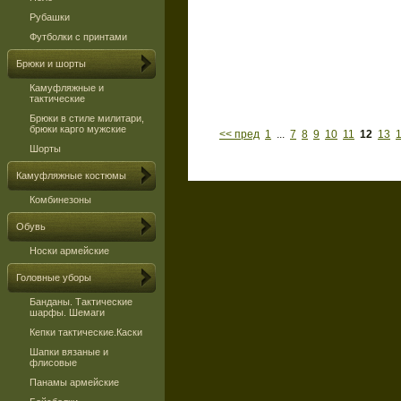
Рубашки
Футболки с принтами
Брюки и шорты
Камуфляжные и
тактические
Брюки в стиле милитари,
брюки карго мужские
<< пред
1
...
7
8
9
10
11
12
13
Шорты
Камуфляжные костюмы
Комбинезоны
Обувь
Носки армейские
Головные уборы
Банданы. Тактические
шарфы. Шемаги
Кепки тактические.Каски
Шапки вязаные и
флисовые
Панамы армейские