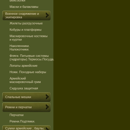
Бейсболки
Маски и балаклавы
Военное снаряжение и
экипировка
Жилеты разгрузочные
Кобуры и платформы
Маскировочные костюмы
и куртки
Наколенники.
Налокотники.
Фляги. Питьевые системы
(гидраторы).Термосы.Посуда.
Лопаты армейские
Ножи. Походные наборы
Армейский
маскировочный грим
Сидушка защитная
Спальные мешки
Ремни и перчатки
Перчатки
Ремни.Подтяжки.
Сумки армейские , баулы,