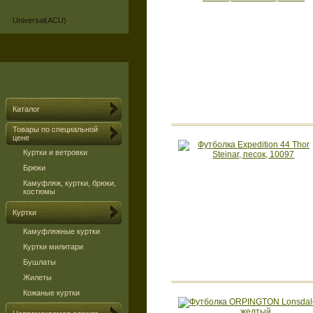
Universal(ACU)
Каталог
Товары по специальной
цене
Куртки и ветровки
Брюки
Камуфляж, куртки, брюки,
костюмы
Куртки
Камуфляжные куртки
Куртки милитари
Бушлаты
Жилеты
Кожаные куртки