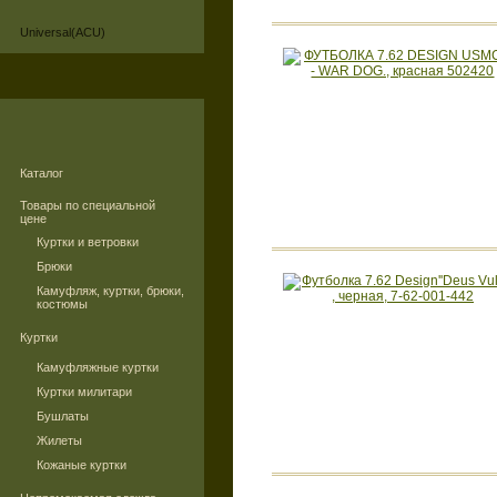
Universal(ACU)
Каталог
Товары по специальной
цене
Куртки и ветровки
Брюки
Камуфляж, куртки, брюки,
костюмы
Куртки
Камуфляжные куртки
Куртки милитари
Бушлаты
Жилеты
Кожаные куртки