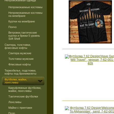
Непромокаемая одежда
Непромокаемые костюмы
Непромокаемые костюмы
на мембране
Куртки на мембране
Пончо
Ветровки,тактические
куртки и брюки 5 уровнь
Soft Shell
Свитера, толстовки,
флисовые кофты
Свитера мужские
Толстовки мужские
Флисовые кофты
Термобелье, подстежки,
кофты под бронижилеты
Футболки, майки,
лонгсливы
Камуфляжные футболки,
майки, лонгсливы
Тактические футболки
Лонсливы
Майки с принтами
Поло