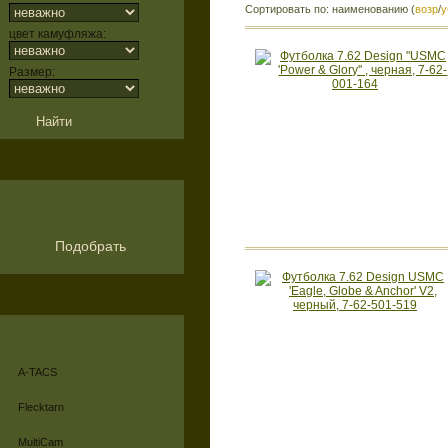
Сортировать по: наименованию (
возр
/
у
цвет камуфляжа:
Размер:
Подобрать
A-TACS
Flecktarn
MultiCam