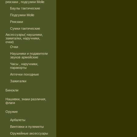
рюкзаки , подсумки Molle
Баулы тактические
Подсумки Molle
Рюкзаки
Сумки тактические
Аксессуары( наушники,
зажигалки, наручники,
очки)
Очки
Наушники и подавители
звуков армейские
Часы , наручники,
паракорты
Аптечки походные
Зажигалки
Бинокли
Нашивки, знаки различия,
флаги
Оружие
Арбалеты
Винтовки и пулеметы
Оружейные аксессуары