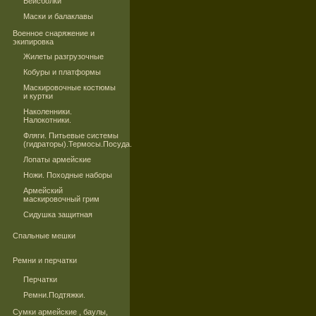
Бейсболки
Маски и балаклавы
Военное снаряжение и
экипировка
Жилеты разгрузочные
Кобуры и платформы
Маскировочные костюмы
и куртки
Наколенники.
Налокотники.
Фляги. Питьевые системы
(гидраторы).Термосы.Посуда.
Лопаты армейские
Ножи. Походные наборы
Армейский
маскировочный грим
Сидушка защитная
Спальные мешки
Ремни и перчатки
Перчатки
Ремни.Подтяжки.
Сумки армейские , баулы,