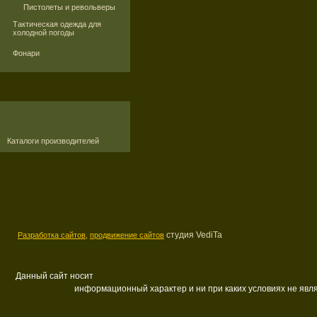
Пистолеты и револьверы
Тактическая одежда для
холодной погоды
Фонари
Каталоги производителей
студия VediTa
Разработка сайтов,
продвижение сайтов
Данный сайт носит
информационный характер и ни при каких условиях не яв