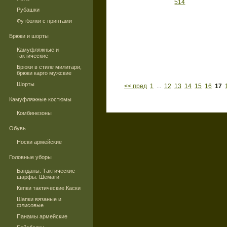
Рубашки
Футболки с принтами
Брюки и шорты
Камуфляжные и
тактические
Брюки в стиле милитари,
брюки карго мужские
Шорты
<< пред
1
...
12
13
14
15
16
17
Камуфляжные костюмы
Комбинезоны
Обувь
Носки армейские
Головные уборы
Банданы. Тактические
шарфы. Шемаги
Кепки тактические.Каски
Шапки вязаные и
флисовые
Панамы армейские