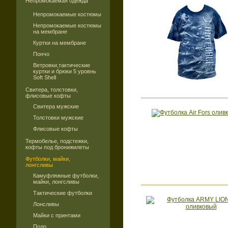
Непромокаемая одежда
Непромокаемые костюмы
Непромокаемые костюмы
на мембране
Куртки на мембране
Пончо
Ветровки,тактические
куртки и брюки 5 уровнь
Soft Shell
Свитера, толстовки,
флисовые кофты
Свитера мужские
Толстовки мужские
Флисовые кофты
Термобелье, подстежки,
кофты под бронижилеты
Футболки, майки,
лонгсливы
Камуфляжные футболки,
майки, лонгсливы
Тактические футболки
Лонсливы
Майки с принтами
Поло