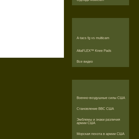
A-tacs fg vs multicam
AltaFLEX™ Knee Pads
Все видео
Военно-воздушные силы США
Становление ВВС США
Эмблемы и знаки различия
армии США
Морская пехота в армии США