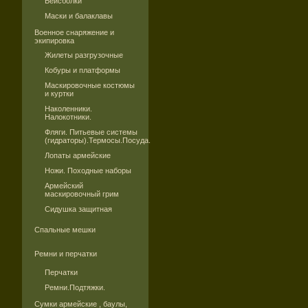
Бейсболки
Маски и балаклавы
Военное снаряжение и
экипировка
Жилеты разгрузочные
Кобуры и платформы
Маскировочные костюмы
и куртки
Наколенники.
Налокотники.
Фляги. Питьевые системы
(гидраторы).Термосы.Посуда.
Лопаты армейские
Ножи. Походные наборы
Армейский
маскировочный грим
Сидушка защитная
Спальные мешки
Ремни и перчатки
Перчатки
Ремни.Подтяжки.
Сумки армейские , баулы,