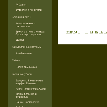
Рубашки
Футболки с принтами
Брюки и шорты
Камуфляжные и
тактические
Брюки в стиле милитари,
<< пред
1
...
13
14
15
16
1
брюки карго мужские
Шорты
Камуфляжные костюмы
Комбинезоны
Обувь
Носки армейские
Головные уборы
Банданы. Тактические
шарфы. Шемаги
Кепки тактические.Каски
Шапки вязаные и
флисовые
Панамы армейские