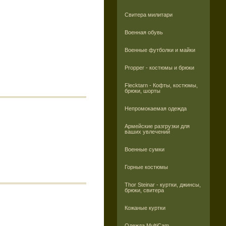
Свитера милитари
Военная обувь
Военные футболки и майки
Propper - костюмы и брюки
Flecktarn - Кофты, костюмы,
брюки, шорты
Непромокаемая одежда
Армейские разгрузки для
ваших увлечений
Военные сумки
Горные костюмы
Thor Steinar - куртки, джинсы,
брюки, свитера
Кожаные куртки
Одежда MultiCam