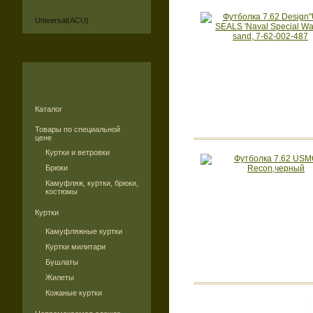
Universal(ACU)
Каталог
Товары по специальной
цене
Куртки и ветровки
Брюки
Камуфляж, куртки, брюки,
костюмы
Куртки
Камуфляжные куртки
Куртки милитари
Бушлаты
Жилеты
Кожаные куртки