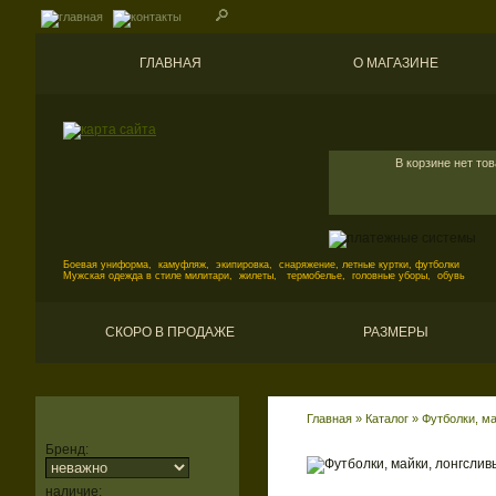
ГЛАВНАЯ
О МАГАЗИНЕ
В корзине нет то
Боевая униформа, камуфляж, экипировка, снаряжение, летные куртки, футболки
Мужская одежда в стиле милитари, жилеты, термобелье, головные уборы, обувь
СКОРО В ПРОДАЖЕ
РАЗМЕРЫ
Главная
»
Каталог
»
Футболки, ма
Бренд:
наличие: