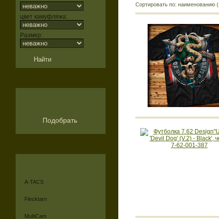
Сортировать по: наименованию (
цвет камуфляжа:
Размер:
Подобрать
A-TACS
Flecktarn
MultiCam