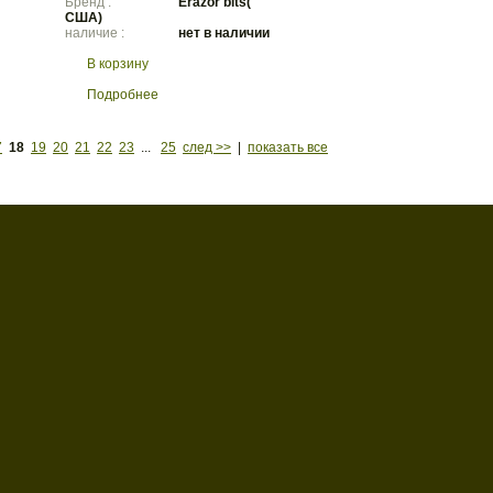
Бренд :
Erazor bits(
CША)
наличие :
нет в наличии
В корзину
Подробнее
7
18
19
20
21
22
23
...
25
след >>
|
показать все