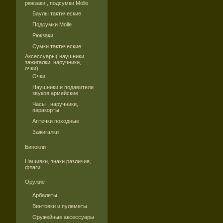
рюкзаки , подсумки Molle
Баулы тактические
Подсумки Molle
Рюкзаки
Сумки тактические
Аксессуары( наушники,
зажигалки, наручники,
очки)
Очки
Наушники и подавители
звуков армейские
Часы , наручники,
паракорты
Аптечки походные
Зажигалки
Бинокли
Нашивки, знаки различия,
флаги
Оружие
Арбалеты
Винтовки и пулеметы
Оружейные аксессуары