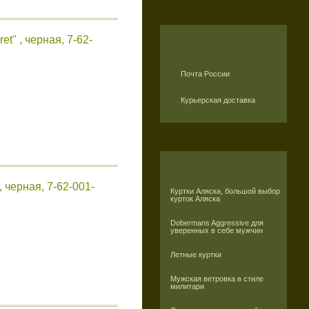
t'' , черная, 7-62-
Почта России
Курьерская доставка
, черная, 7-62-001-
Куртки Аляска, большой выбор
курток Аляска
Dobermans Aggressive для
уверенных в себе мужчин
Летные куртки
Мужская ветровка в стиле
милитари