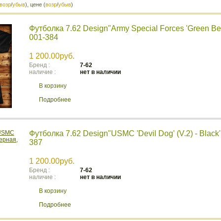
возр
/
убыв
), цене (
возр
/
убыв
)
Футболка 7.62 Design"Army Special Forces 'Green Bere
001-384
1 200.00руб.
Бренд :
7-62
наличие :
нет в наличии
В корзину
Подробнее
Футболка 7.62 Design"USMC 'Devil Dog' (V.2) - Black'
387
1 200.00руб.
Бренд :
7-62
наличие :
нет в наличии
В корзину
Подробнее