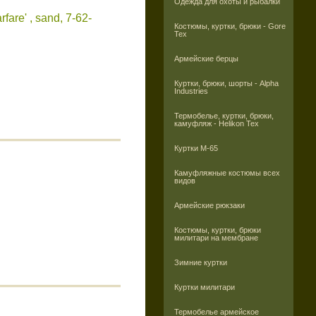
Одежда для охоты и рыбалки
are' , sand, 7-62-
Костюмы, куртки, брюки - Gore
Tex
Армейские берцы
Куртки, брюки, шорты - Alpha
Industries
Термобелье, куртки, брюки,
камуфляж - Helikon Tex
Куртки M-65
Камуфляжные костюмы всех
видов
Армейские рюкзаки
Костюмы, куртки, брюки
милитари на мембране
Зимние куртки
Куртки милитари
Термобелье армейское