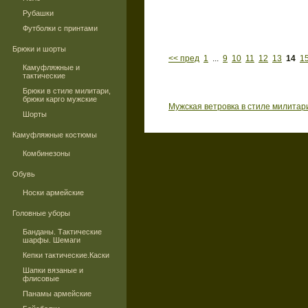
Рубашки
Футболки с принтами
Брюки и шорты
<< пред
1
...
9
10
11
12
13
14
1
Камуфляжные и
тактические
Брюки в стиле милитари,
брюки карго мужские
Мужская ветровка в стиле милитар
Шорты
Камуфляжные костюмы
Комбинезоны
Обувь
Носки армейские
Головные уборы
Банданы. Тактические
шарфы. Шемаги
Кепки тактические.Каски
Шапки вязаные и
флисовые
Панамы армейские