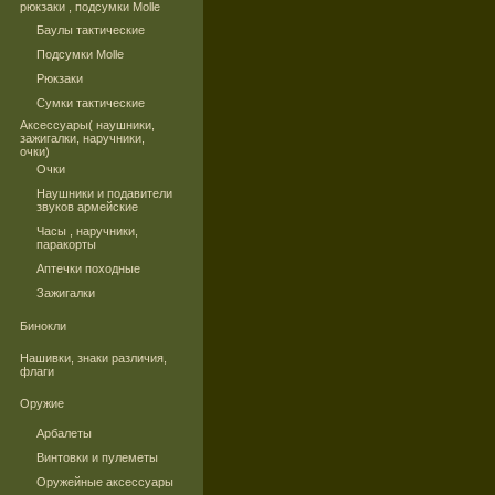
рюкзаки , подсумки Molle
Баулы тактические
Подсумки Molle
Рюкзаки
Сумки тактические
Аксессуары( наушники,
зажигалки, наручники,
очки)
Очки
Наушники и подавители
звуков армейские
Часы , наручники,
паракорты
Аптечки походные
Зажигалки
Бинокли
Нашивки, знаки различия,
флаги
Оружие
Арбалеты
Винтовки и пулеметы
Оружейные аксессуары