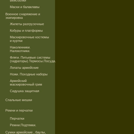
Бейсболки
Маски и балаклавы
Военное снаряжение и
экипировка
Жилеты разгрузочные
Кобуры и платформы
Маскировочные костюмы
и куртки
Наколенники.
Налокотники.
Фляги. Питьевые системы
(гидраторы).Термосы.Посуда.
Лопаты армейские
Ножи. Походные наборы
Армейский
маскировочный грим
Сидушка защитная
Спальные мешки
Ремни и перчатки
Перчатки
Ремни.Подтяжки.
Сумки армейские , баулы,