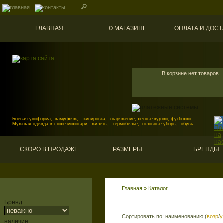
ГЛАВНАЯ
О МАГАЗИНЕ
ОПЛАТА И ДОСТ
В корзине нет товаров
Боевая униформа, камуфляж, экипировка, снаряжение, летные куртки, футболки
Мужская одежда в стиле милитари, жилеты, термобелье, головные уборы, обувь
СКОРО В ПРОДАЖЕ
РАЗМЕРЫ
БРЕНДЫ
Главная
»
Каталог
Бренд:
Сортировать по: наименованию (
возр
/
у
наличие: