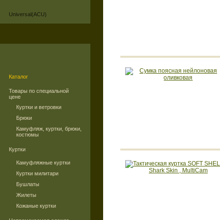
Universal(ACU)
Каталог
Товары по специальной
цене
Куртки и ветровки
Брюки
Камуфляж, куртки, брюки,
костюмы
Куртки
Камуфляжные куртки
Куртки милитари
Бушлаты
Жилеты
Кожаные куртки