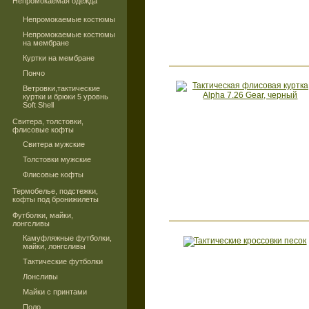
Непромокаемая одежда
Непромокаемые костюмы
Непромокаемые костюмы
на мембране
Куртки на мембране
Пончо
Ветровки,тактические
куртки и брюки 5 уровнь
Soft Shell
Свитера, толстовки,
флисовые кофты
Свитера мужские
Толстовки мужские
Флисовые кофты
Термобелье, подстежки,
кофты под бронижилеты
Футболки, майки,
лонгсливы
Камуфляжные футболки,
майки, лонгсливы
Тактические футболки
Лонсливы
Майки с принтами
Поло