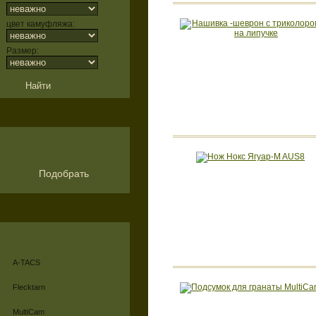
цвет камуфляжа:
Размер:
Подобрать
A-TACS
Flecktarn
MultiCam