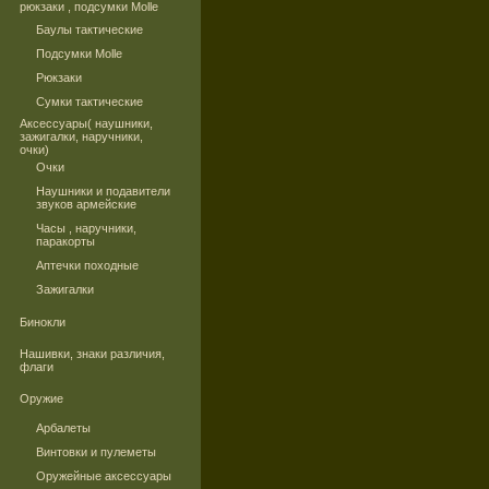
рюкзаки , подсумки Molle
Баулы тактические
Подсумки Molle
Рюкзаки
Сумки тактические
Аксессуары( наушники,
зажигалки, наручники,
очки)
Очки
Наушники и подавители
звуков армейские
Часы , наручники,
паракорты
Аптечки походные
Зажигалки
Бинокли
Нашивки, знаки различия,
флаги
Оружие
Арбалеты
Винтовки и пулеметы
Оружейные аксессуары