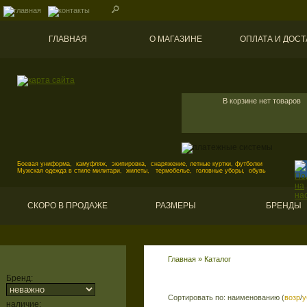
ГЛАВНАЯ
О МАГАЗИНЕ
ОПЛАТА И ДОСТ
В корзине нет товаров
Боевая униформа, камуфляж, экипировка, снаряжение, летные куртки, футболки
Мужская одежда в стиле милитари, жилеты, термобелье, головные уборы, обувь
СКОРО В ПРОДАЖЕ
РАЗМЕРЫ
БРЕНДЫ
Главная
»
Каталог
Бренд:
Сортировать по: наименованию (
возр
/
у
наличие: