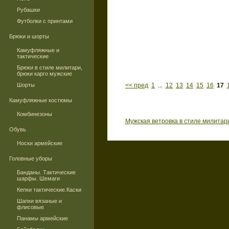
Рубашки
Футболки с принтами
Брюки и шорты
Камуфляжные и
тактические
Брюки в стиле милитари,
брюки карго мужские
Шорты
<< пред
1
...
12
13
14
15
16
17
Камуфляжные костюмы
Комбинезоны
Мужская ветровка в стиле милитар
Обувь
Носки армейские
Головные уборы
Банданы. Тактические
шарфы. Шемаги
Кепки тактические.Каски
Шапки вязаные и
флисовые
Панамы армейские