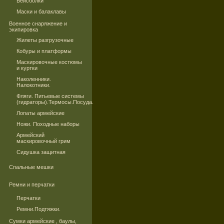
Бейсболки
Маски и балаклавы
Военное снаряжение и
экипировка
Жилеты разгрузочные
Кобуры и платформы
Маскировочные костюмы
и куртки
Наколенники.
Налокотники.
Фляги. Питьевые системы
(гидраторы).Термосы.Посуда.
Лопаты армейские
Ножи. Походные наборы
Армейский
маскировочный грим
Сидушка защитная
Спальные мешки
Ремни и перчатки
Перчатки
Ремни.Подтяжки.
Сумки армейские , баулы,