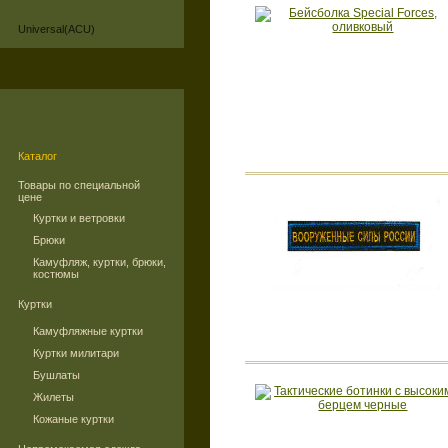
Universal(ACU)
Каталог
Товары по специальной
цене
Куртки и ветровки
Брюки
Камуфляж, куртки, брюки,
костюмы
Куртки
Камуфляжные куртки
Куртки милитари
Бушлаты
Жилеты
Кожаные куртки