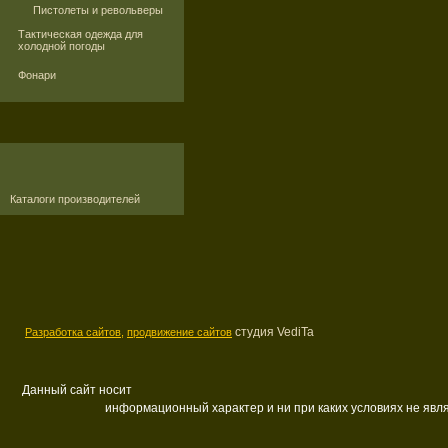
Пистолеты и револьверы
Тактическая одежда для
холодной погоды
Фонари
Каталоги производителей
студия VediTa
Разработка сайтов,
продвижение сайтов
Данный сайт носит
информационный характер и ни при каких условиях не яв