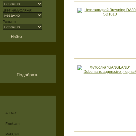
цвет камуфляжа:
Размер:
Подобрать
A-TACS
Flecktarn
MultiCam