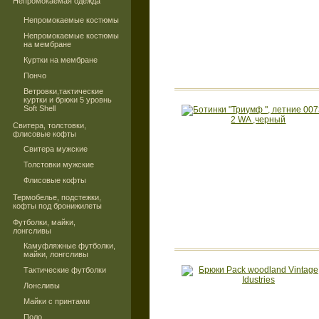
Непромокаемая одежда
Непромокаемые костюмы
Непромокаемые костюмы
на мембране
Куртки на мембране
Пончо
Ветровки,тактические
куртки и брюки 5 уровнь
Soft Shell
Свитера, толстовки,
флисовые кофты
Свитера мужские
Толстовки мужские
Флисовые кофты
Термобелье, подстежки,
кофты под бронижилеты
Футболки, майки,
лонгсливы
Камуфляжные футболки,
майки, лонгсливы
Тактические футболки
Лонсливы
Майки с принтами
Поло