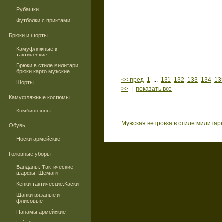
Рубашки
Футболки с принтами
Брюки и шорты
Камуфляжные и
тактические
Брюки в стиле милитари,
брюки карго мужские
<< пред
1
...
131
132
133
134
13
Шорты
>>
|
показать все
Камуфляжные костюмы
Комбинезоны
Мужская ветровка в стиле милитар
Обувь
Носки армейские
Головные уборы
Банданы. Тактические
шарфы. Шемаги
Кепки тактические.Каски
Шапки вязаные и
флисовые
Панамы армейские