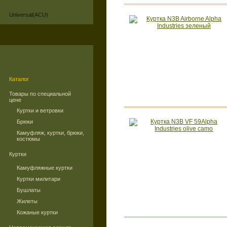
Universal(ACU)
Каталог
Товары по специальной
цене
Куртки и ветровки
Брюки
Камуфляж, куртки, брюки,
костюмы
Куртки
Камуфляжные куртки
Куртки милитари
Бушлаты
Жилеты
Кожаные куртки