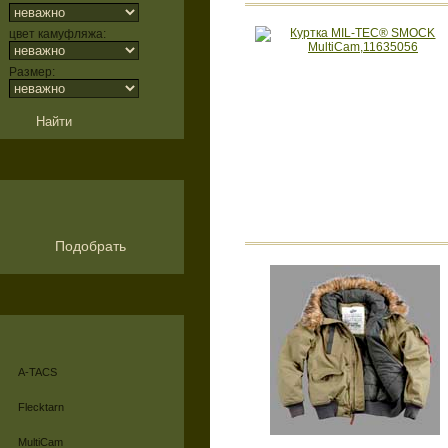
цвет камуфляжа:
Размер:
Подобрать
A-TACS
Flecktarn
MultiCam