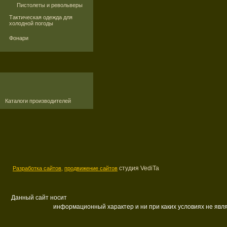
Пистолеты и револьверы
Тактическая одежда для
холодной погоды
Фонари
Каталоги производителей
студия VediTa
Разработка сайтов,
продвижение сайтов
Данный сайт носит
информационный характер и ни при каких условиях не яв