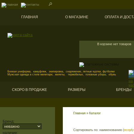
ГЛАВНАЯ
О МАГАЗИНЕ
ОПЛАТА И ДОСТ
В корзине нет товаров
Боевая униформа, камуфляж, экипировка, снаряжение, летные куртки, футболки
Мужская одежда в стиле милитари, жилеты, термобелье, головные уборы, обувь
СКОРО В ПРОДАЖЕ
РАЗМЕРЫ
БРЕНДЫ
Главная
»
Каталог
Бренд:
Сортировать по: наименованию (
возр
/
у
наличие: