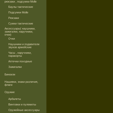
рюкзаки , подсумки Molle
Баулы тактические
Подсумки Molle
Рюкзаки
Сумки тактические
Аксессуары( наушники,
зажигалки, наручники,
очки)
Очки
Наушники и подавители
звуков армейские
Часы , наручники,
паракорты
Аптечки походные
Зажигалки
Бинокли
Нашивки, знаки различия,
флаги
Оружие
Арбалеты
Винтовки и пулеметы
Оружейные аксессуары