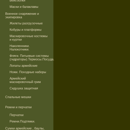
Бейсболки
Маски и балаклавы
Военное снаряжение и
экипировка
Жилеты разгрузочные
Кобуры и платформы
Маскировочные костюмы
и куртки
Наколенники.
Налокотники.
Фляги. Питьевые системы
(гидраторы).Термосы.Посуда.
Лопаты армейские
Ножи. Походные наборы
Армейский
маскировочный грим
Сидушка защитная
Спальные мешки
Ремни и перчатки
Перчатки
Ремни.Подтяжки.
Сумки армейские , баулы,