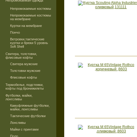
Непромокаемая одежда
Непромокаемые костюмы
Непромокаемые костюмы
на мембране
Куртки на мембране
Пончо
Ветровки,тактические
куртки и брюки 5 уровнь
Soft Shell
Свитера, толстовки,
флисовые кофты
Свитера мужские
Толстовки мужские
Флисовые кофты
Термобелье, подстежки,
кофты под бронижилеты
Футболки, майки,
лонгсливы
Камуфляжные футболки,
майки, лонгсливы
Тактические футболки
Лонсливы
Майки с принтами
Поло