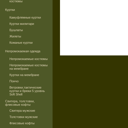
костюмы
Куртки
Камуфляжные куртки
Куртки милитари
Бушлаты
Жилеты
Кожаные куртки
Непромокаемая одежда
Непромокаемые костюмы
Непромокаемые костюмы
на мембране
Куртки на мембране
Пончо
Ветровки,тактические
куртки и брюки 5 уровнь
Soft Shell
Свитера, толстовки,
флисовые кофты
Свитера мужские
Толстовки мужские
Флисовые кофты