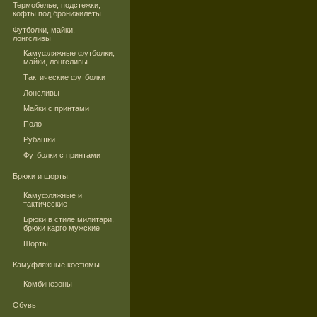
Термобелье, подстежки,
кофты под бронижилеты
Футболки, майки,
лонгсливы
Камуфляжные футболки,
майки, лонгсливы
Тактические футболки
Лонсливы
Майки с принтами
Поло
Рубашки
Футболки с принтами
Брюки и шорты
Камуфляжные и
тактические
Брюки в стиле милитари,
брюки карго мужские
Шорты
Камуфляжные костюмы
Комбинезоны
Обувь