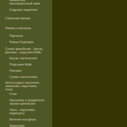
Армейский
маскировочный грим
Сидушка защитная
Спальные мешки
Ремни и перчатки
Перчатки
Ремни.Подтяжки.
Сумки армейские , баулы,
рюкзаки , подсумки Molle
Баулы тактические
Подсумки Molle
Рюкзаки
Сумки тактические
Аксессуары( наушники,
зажигалки, наручники,
очки)
Очки
Наушники и подавители
звуков армейские
Часы , наручники,
паракорты
Аптечки походные
Зажигалки