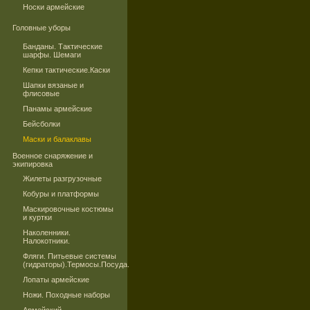
Носки армейские
Головные уборы
Банданы. Тактические
шарфы. Шемаги
Кепки тактические.Каски
Шапки вязаные и
флисовые
Панамы армейские
Бейсболки
Маски и балаклавы
Военное снаряжение и
экипировка
Жилеты разгрузочные
Кобуры и платформы
Маскировочные костюмы
и куртки
Наколенники.
Налокотники.
Фляги. Питьевые системы
(гидраторы).Термосы.Посуда.
Лопаты армейские
Ножи. Походные наборы