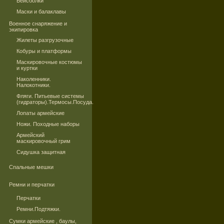
Бейсболки
Маски и балаклавы
Военное снаряжение и
экипировка
Жилеты разгрузочные
Кобуры и платформы
Маскировочные костюмы
и куртки
Наколенники.
Налокотники.
Фляги. Питьевые системы
(гидраторы).Термосы.Посуда.
Лопаты армейские
Ножи. Походные наборы
Армейский
маскировочный грим
Сидушка защитная
Спальные мешки
Ремни и перчатки
Перчатки
Ремни.Подтяжки.
Сумки армейские , баулы,