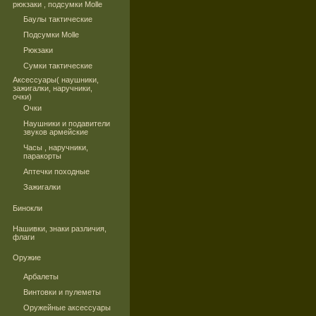
рюкзаки , подсумки Molle
Баулы тактические
Подсумки Molle
Рюкзаки
Сумки тактические
Аксессуары( наушники,
зажигалки, наручники,
очки)
Очки
Наушники и подавители
звуков армейские
Часы , наручники,
паракорты
Аптечки походные
Зажигалки
Бинокли
Нашивки, знаки различия,
флаги
Оружие
Арбалеты
Винтовки и пулеметы
Оружейные аксессуары