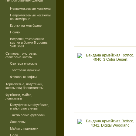
Непромокаемая одежда
Непромокаемые костюмы
Непромокаемые костюмы
на мембране
Куртки на мембране
Пончо
Ветровки,тактические
куртки и брюки 5 уровнь
Soft Shell
Свитера, толстовки,
флисовые кофты
Свитера мужские
Толстовки мужские
Флисовые кофты
Термобелье, подстежки,
кофты под бронижилеты
Футболки, майки,
лонгсливы
Камуфляжные футболки,
майки, лонгсливы
Тактические футболки
Лонсливы
Майки с принтами
Поло