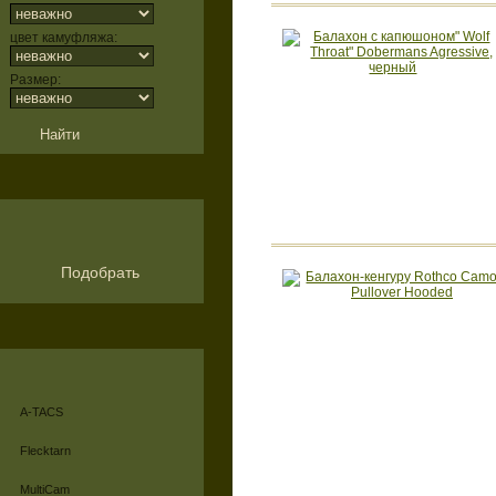
цвет камуфляжа:
Размер:
Подобрать
A-TACS
Flecktarn
MultiCam