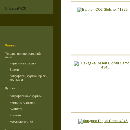
Universal(ACU)
Каталог
Товары по специальной
цене
Куртки и ветровки
Брюки
Камуфляж, куртки, брюки,
костюмы
Куртки
Камуфляжные куртки
Куртки милитари
Бушлаты
Жилеты
Кожаные куртки