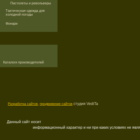
Пистолеты и револьверы
Тактическая одежда для
холодной погоды
Фонари
Каталоги производителей
студия VediTa
Разработка сайтов,
продвижение сайтов
Данный сайт носит
информационный характер и ни при каких условиях не яв