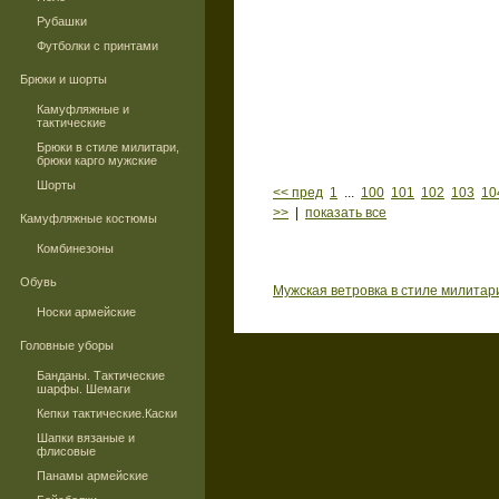
Рубашки
Футболки с принтами
Брюки и шорты
Камуфляжные и
тактические
Брюки в стиле милитари,
брюки карго мужские
Шорты
<< пред
1
...
100
101
102
103
10
>>
|
показать все
Камуфляжные костюмы
Комбинезоны
Обувь
Мужская ветровка в стиле милитар
Носки армейские
Головные уборы
Банданы. Тактические
шарфы. Шемаги
Кепки тактические.Каски
Шапки вязаные и
флисовые
Панамы армейские