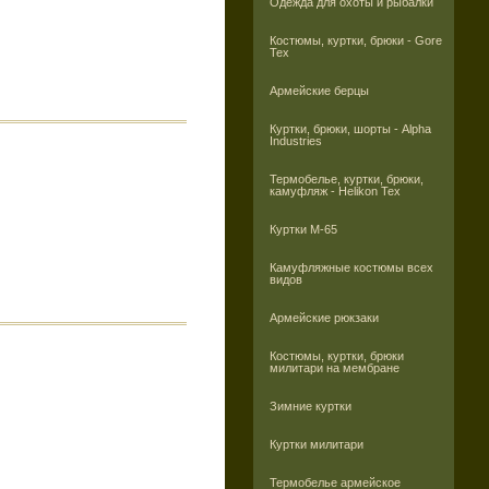
Одежда для охоты и рыбалки
Костюмы, куртки, брюки - Gore
Tex
Армейские берцы
Куртки, брюки, шорты - Alpha
Industries
Термобелье, куртки, брюки,
камуфляж - Helikon Tex
Куртки M-65
Камуфляжные костюмы всех
видов
Армейские рюкзаки
Костюмы, куртки, брюки
милитари на мембране
Зимние куртки
Куртки милитари
Термобелье армейское