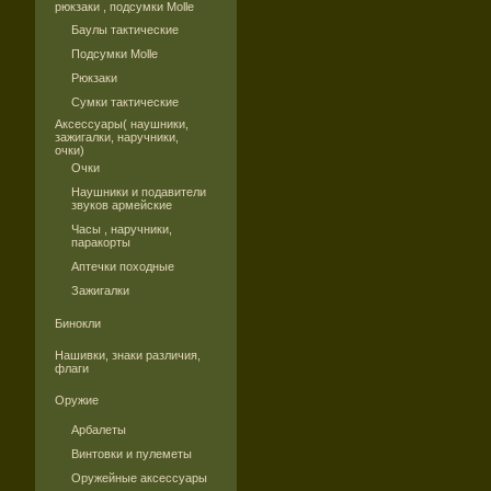
рюкзаки , подсумки Molle
Баулы тактические
Подсумки Molle
Рюкзаки
Сумки тактические
Аксессуары( наушники,
зажигалки, наручники,
очки)
Очки
Наушники и подавители
звуков армейские
Часы , наручники,
паракорты
Аптечки походные
Зажигалки
Бинокли
Нашивки, знаки различия,
флаги
Оружие
Арбалеты
Винтовки и пулеметы
Оружейные аксессуары