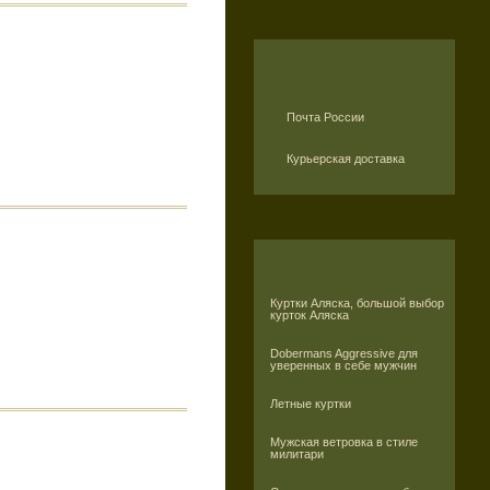
Почта России
Курьерская доставка
Куртки Аляска, большой выбор
курток Аляска
Dobermans Aggressive для
уверенных в себе мужчин
Летные куртки
Мужская ветровка в стиле
милитари