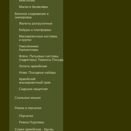
Бейсболки
Маски и балаклавы
Военное снаряжение и
экипировка
Жилеты разгрузочные
Кобуры и платформы
Маскировочные костюмы
и куртки
Наколенники.
Налокотники.
Фляги. Питьевые системы
(гидраторы).Термосы.Посуда.
Лопаты армейские
Ножи. Походные наборы
Армейский
маскировочный грим
Сидушка защитная
Спальные мешки
Ремни и перчатки
Перчатки
Ремни.Подтяжки.
Сумки армейские , баулы,