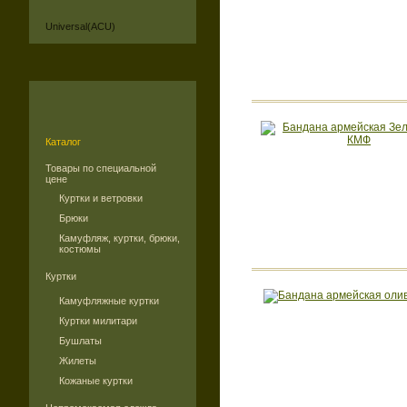
Universal(ACU)
Каталог
Товары по специальной
цене
Куртки и ветровки
Брюки
Камуфляж, куртки, брюки,
костюмы
Куртки
Камуфляжные куртки
Куртки милитари
Бушлаты
Жилеты
Кожаные куртки