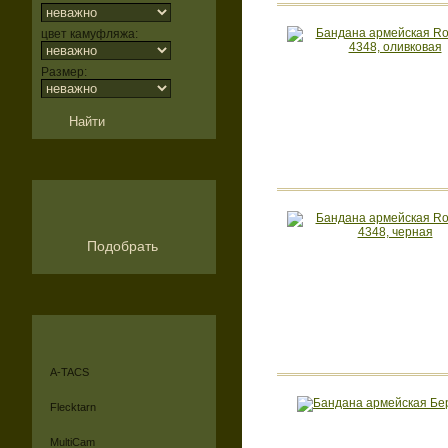
цвет камуфляжа:
Размер:
Подобрать
A-TACS
Flecktarn
MultiCam