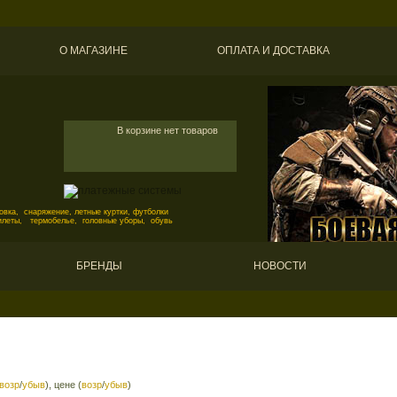
О МАГАЗИНЕ
ОПЛАТА И ДОСТАВКА
В корзине нет товаров
вка, снаряжение, летные куртки, футболки
илеты, термобелье, головные уборы, обувь
БРЕНДЫ
НОВОСТИ
возр
/
убыв
), цене (
возр
/
убыв
)