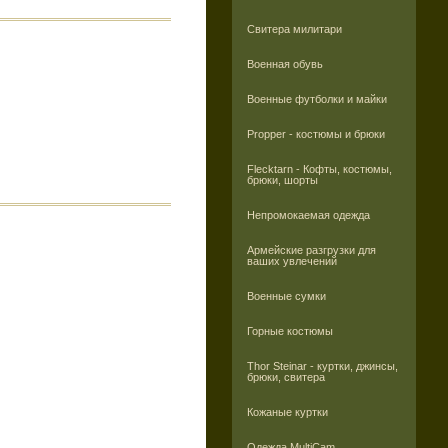
Свитера милитари
Военная обувь
Военные футболки и майки
Propper - костюмы и брюки
Flecktarn - Кофты, костюмы,
брюки, шорты
Непромокаемая одежда
Армейские разгрузки для
ваших увлечений
Военные сумки
Горные костюмы
Thor Steinar - куртки, джинсы,
брюки, свитера
Кожаные куртки
Одежда MultiCam