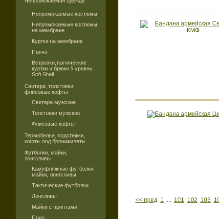
Непромокаемая одежда
Непромокаемые костюмы
Непромокаемые костюмы
на мембране
Куртки на мембране
Пончо
Ветровки,тактические
куртки и брюки 5 уровнь
Soft Shell
Свитера, толстовки,
флисовые кофты
Свитера мужские
Толстовки мужские
Флисовые кофты
Термобелье, подстежки,
кофты под бронижилеты
Футболки, майки,
лонгсливы
Камуфляжные футболки,
майки, лонгсливы
Тактические футболки
Лонсливы
<< пред
1
...
101
102
103
1
Майки с принтами
Поло