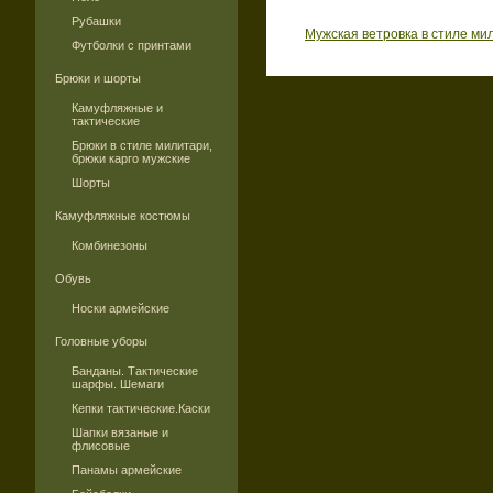
Рубашки
Мужская ветровка в стиле ми
Футболки с принтами
Брюки и шорты
Камуфляжные и
тактические
Брюки в стиле милитари,
брюки карго мужские
Шорты
Камуфляжные костюмы
Комбинезоны
Обувь
Носки армейские
Головные уборы
Банданы. Тактические
шарфы. Шемаги
Кепки тактические.Каски
Шапки вязаные и
флисовые
Панамы армейские