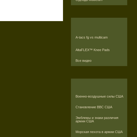
A-tacs fg vs multicam
AltaFLEX™ Knee Pads
Все видео
Военно-воздушные силы США
Становление ВВС США
Эмблемы и знаки различия
армии США
Морская пехота в армии США