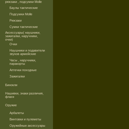
рюкзаки , подсумки Molle
Баулы тактические
Подсумки Molle
Рюкзаки
Сумки тактические
Аксессуары( наушники,
зажигалки, наручники,
очки)
Очки
Наушники и подавители
звуков армейские
Часы , наручники,
паракорты
Аптечки походные
Зажигалки
Бинокли
Нашивки, знаки различия,
флаги
Оружие
Арбалеты
Винтовки и пулеметы
Оружейные аксессуары