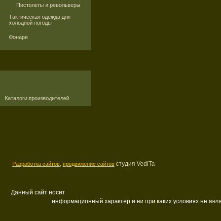
Пистолеты и револьверы
Тактическая одежда для
холодной погоды
Фонари
Каталоги производителей
студия VediTa
Разработка сайтов,
продвижение сайтов
Данный сайт носит
информационный характер и ни при каких условиях не яв