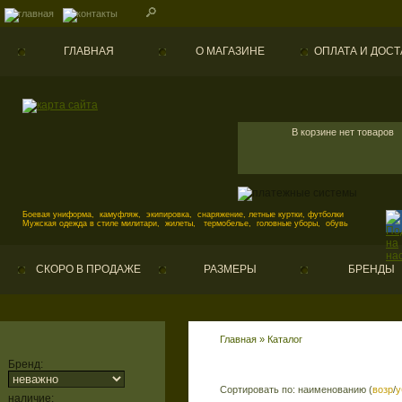
ГЛАВНАЯ
О МАГАЗИНЕ
ОПЛАТА И ДОСТ
В корзине нет товаров
Боевая униформа, камуфляж, экипировка, снаряжение, летные куртки, футболки
Мужская одежда в стиле милитари, жилеты, термобелье, головные уборы, обувь
СКОРО В ПРОДАЖЕ
РАЗМЕРЫ
БРЕНДЫ
Главная
»
Каталог
Бренд:
Сортировать по: наименованию (
возр
/
у
наличие: