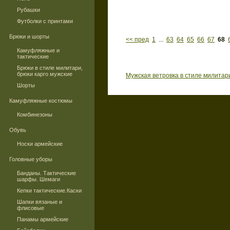
Рубашки
Футболки с принтами
Брюки и шорты
<< пред
1
...
63
64
65
66
67
68
Камуфляжные и
тактические
Брюки в стиле милитари,
брюки карго мужские
Мужская ветровка в стиле милитар
Шорты
Камуфляжные костюмы
Комбинезоны
Обувь
Носки армейские
Головные уборы
Банданы. Тактические
шарфы. Шемаги
Кепки тактические.Каски
Шапки вязаные и
флисовые
Панамы армейские