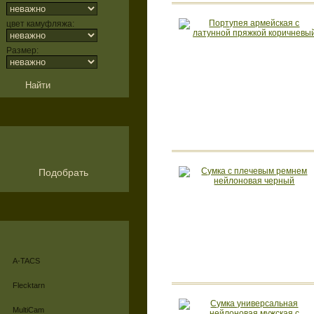
цвет камуфляжа:
Размер:
Подобрать
A-TACS
Flecktarn
MultiCam