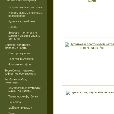
Непромокаемая одежда
Непромокаемые костюмы
Непромокаемые костюмы
на мембране
Куртки на мембране
Пончо
Ветровки,тактические
куртки и брюки 5 уровнь
Soft Shell
Свитера, толстовки,
флисовые кофты
Свитера мужские
Толстовки мужские
Флисовые кофты
Термобелье, подстежки,
кофты под бронижилеты
Футболки, майки,
лонгсливы
Камуфляжные футболки,
майки, лонгсливы
Тактические футболки
Лонсливы
Майки с принтами
Поло