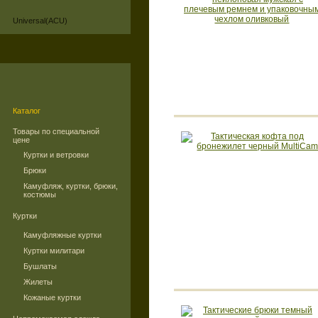
Universal(ACU)
Каталог
Товары по специальной
цене
Куртки и ветровки
Брюки
Камуфляж, куртки, брюки,
костюмы
Куртки
Камуфляжные куртки
Куртки милитари
Бушлаты
Жилеты
Кожаные куртки