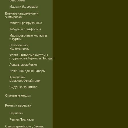
Бейсболки
Маски и балаклавы
Военное снаряжение и
экипировка
Жилеты разгрузочные
Кобуры и платформы
Маскировочные костюмы
и куртки
Наколенники.
Налокотники.
Фляги. Питьевые системы
(гидраторы).Термосы.Посуда.
Лопаты армейские
Ножи. Походные наборы
Армейский
маскировочный грим
Сидушка защитная
Спальные мешки
Ремни и перчатки
Перчатки
Ремни.Подтяжки.
Сумки армейские , баулы,