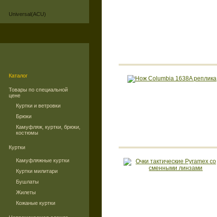
Universal(ACU)
Каталог
Товары по специальной
цене
Куртки и ветровки
Брюки
Камуфляж, куртки, брюки,
костюмы
Куртки
Камуфляжные куртки
Куртки милитари
Бушлаты
Жилеты
Кожаные куртки