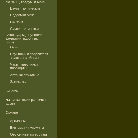
рюкзаки , подсумки Molle
Баулы тактические
Подсумки Molle
Рюкзаки
Сумки тактические
Аксессуары( наушники,
зажигалки, наручники,
очки)
Очки
Наушники и подавители
звуков армейские
Часы , наручники,
паракорты
Аптечки походные
Зажигалки
Бинокли
Нашивки, знаки различия,
флаги
Оружие
Арбалеты
Винтовки и пулеметы
Оружейные аксессуары