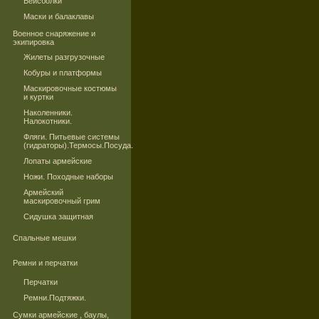
Бейсболки
Маски и балаклавы
Военное снаряжение и
экипировка
Жилеты разгрузочные
Кобуры и платформы
Маскировочные костюмы
и куртки
Наколенники.
Налокотники.
Фляги. Питьевые системы
(гидраторы).Термосы.Посуда.
Лопаты армейские
Ножи. Походные наборы
Армейский
маскировочный грим
Сидушка защитная
Спальные мешки
Ремни и перчатки
Перчатки
Ремни.Подтяжки.
Сумки армейские , баулы,