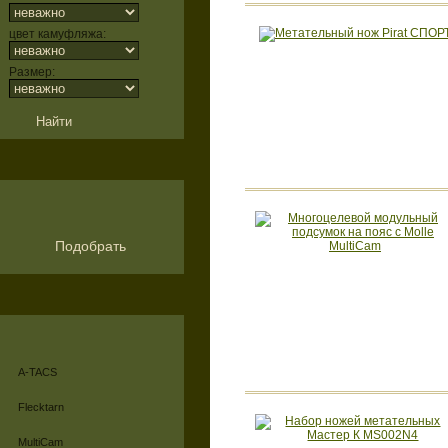
цвет камуфляжа:
Размер:
Подобрать
A-TACS
Flecktarn
MultiCam