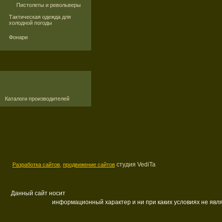
Пистолеты и револьверы
Тактическая одежда для
холодной погоды
Фонари
Каталоги производителей
студия VediTa
Разработка сайтов,
продвижение сайтов
Данный сайт носит
информационный характер и ни при каких условиях не яв