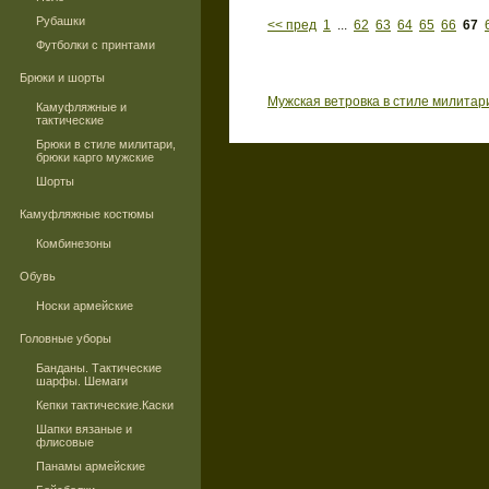
Рубашки
<< пред
1
...
62
63
64
65
66
67
Футболки с принтами
Брюки и шорты
Мужская ветровка в стиле милитар
Камуфляжные и
тактические
Брюки в стиле милитари,
брюки карго мужские
Шорты
Камуфляжные костюмы
Комбинезоны
Обувь
Носки армейские
Головные уборы
Банданы. Тактические
шарфы. Шемаги
Кепки тактические.Каски
Шапки вязаные и
флисовые
Панамы армейские