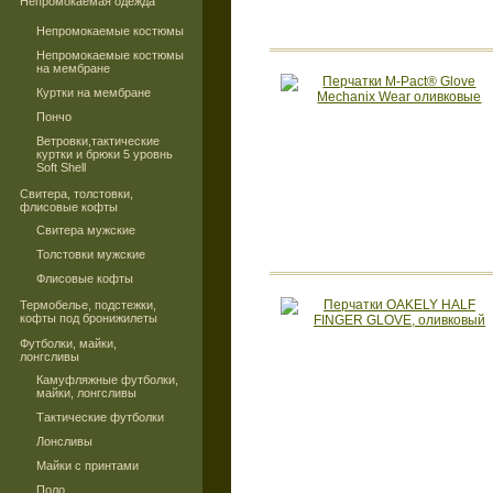
Непромокаемая одежда
Непромокаемые костюмы
Непромокаемые костюмы
на мембране
Куртки на мембране
Пончо
Ветровки,тактические
куртки и брюки 5 уровнь
Soft Shell
Свитера, толстовки,
флисовые кофты
Свитера мужские
Толстовки мужские
Флисовые кофты
Термобелье, подстежки,
кофты под бронижилеты
Футболки, майки,
лонгсливы
Камуфляжные футболки,
майки, лонгсливы
Тактические футболки
Лонсливы
Майки с принтами
Поло