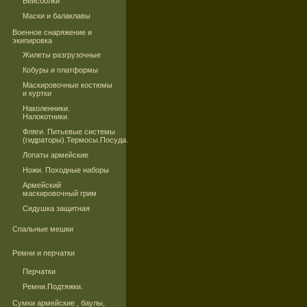
Бейсболки
Маски и балаклавы
Военное снаряжение и
экипировка
Жилеты разгрузочные
Кобуры и платформы
Маскировочные костюмы
и куртки
Наколенники.
Налокотники.
Фляги. Питьевые системы
(гидраторы).Термосы.Посуда.
Лопаты армейские
Ножи. Походные наборы
Армейский
маскировочный грим
Сидушка защитная
Спальные мешки
Ремни и перчатки
Перчатки
Ремни.Подтяжки.
Сумки армейские , баулы,