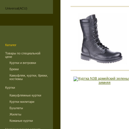
Universal(ACU)
Каталог
Товары по специальной
цене
Куртки и ветровки
Брюки
Камуфляж, куртки, брюки,
костюмы
Куртки
Камуфляжные куртки
Куртки милитари
Бушлаты
Жилеты
Кожаные куртки