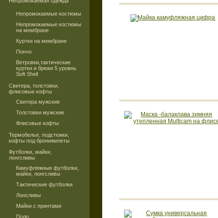
Непромокаемая одежда
Непромокаемые костюмы
Непромокаемые костюмы
на мембране
Куртки на мембране
Пончо
Ветровки,тактические
куртки и брюки 5 уровнь
Soft Shell
Свитера, толстовки,
флисовые кофты
Свитера мужские
Толстовки мужские
Флисовые кофты
Термобелье, подстежки,
кофты под бронижилеты
Футболки, майки,
лонгсливы
Камуфляжные футболки,
майки, лонгсливы
Тактические футболки
Лонсливы
Майки с принтами
Поло