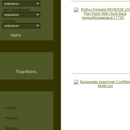
цвет камуфляжа:
Размер:
Подобрать
A-TACS
Flecktarn
MultiCam