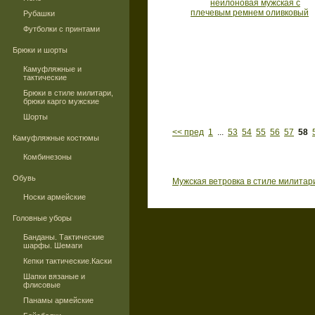
Рубашки
Футболки с принтами
Брюки и шорты
Камуфляжные и
тактические
Брюки в стиле милитари,
брюки карго мужские
Шорты
<< пред
1
...
53
54
55
56
57
58
Камуфляжные костюмы
Комбинезоны
Обувь
Мужская ветровка в стиле милитар
Носки армейские
Головные уборы
Банданы. Тактические
шарфы. Шемаги
Кепки тактические.Каски
Шапки вязаные и
флисовые
Панамы армейские