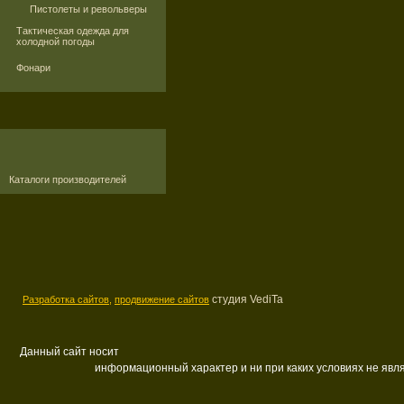
Пистолеты и револьверы
Тактическая одежда для
холодной погоды
Фонари
Каталоги производителей
студия VediTa
Разработка сайтов,
продвижение сайтов
Данный сайт носит
информационный характер и ни при каких условиях не яв