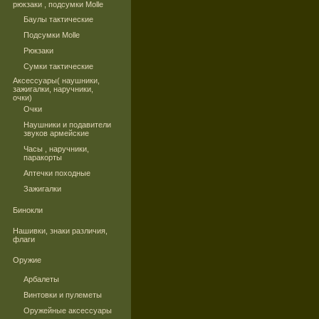
рюкзаки , подсумки Molle
Баулы тактические
Подсумки Molle
Рюкзаки
Сумки тактические
Аксессуары( наушники,
зажигалки, наручники,
очки)
Очки
Наушники и подавители
звуков армейские
Часы , наручники,
паракорты
Аптечки походные
Зажигалки
Бинокли
Нашивки, знаки различия,
флаги
Оружие
Арбалеты
Винтовки и пулеметы
Оружейные аксессуары