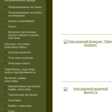
Непромокаемая одежда
Непромокаемые костюмы
Непромокаемые костюмы
на мембране
Куртки на мембране
Пончо
Ветровки,тактические
куртки и брюки 5 уровнь
Soft Shell
Свитера, толстовки,
флисовые кофты
Свитера мужские
Толстовки мужские
Флисовые кофты
Термобелье, подстежки,
кофты под бронижилеты
Футболки, майки,
лонгсливы
Камуфляжные футболки,
майки, лонгсливы
Тактические футболки
Лонсливы
Майки с принтами
Поло