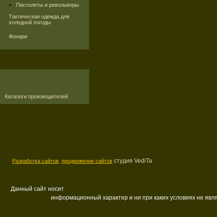
Пистолеты и револьверы
Тактическая одежда для
холодной погоды
Фонари
Каталоги производителей
студия VediTa
Разработка сайтов,
продвижение сайтов
Данный сайт носит
информационный характер и ни при каких условиях не яв