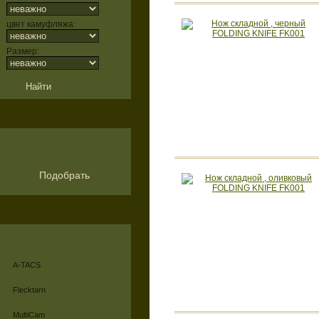
цвет камуфляжа:
Размер:
Подобрать
A-TACS
Flecktarn
MultiCam