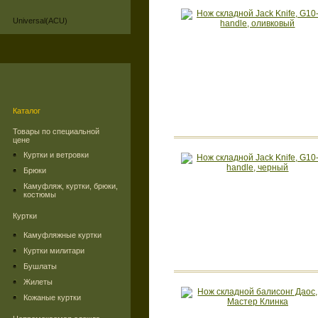
Universal(ACU)
Каталог
Товары по специальной
цене
Куртки и ветровки
Брюки
Камуфляж, куртки, брюки,
костюмы
Куртки
Камуфляжные куртки
Куртки милитари
Бушлаты
Жилеты
Кожаные куртки