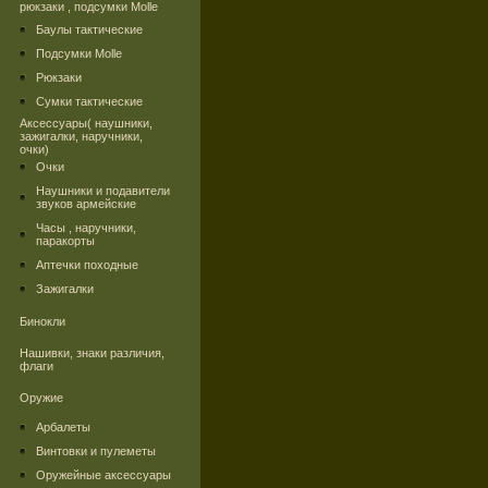
рюкзаки , подсумки Molle
Баулы тактические
Подсумки Molle
Рюкзаки
Сумки тактические
Аксессуары( наушники,
зажигалки, наручники,
очки)
Очки
Наушники и подавители
звуков армейские
Часы , наручники,
паракорты
Аптечки походные
Зажигалки
Бинокли
Нашивки, знаки различия,
флаги
Оружие
Арбалеты
Винтовки и пулеметы
Оружейные аксессуары