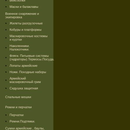
Бейсболки
Маски и балаклавы
Военное снаряжение и
экипировка
Жилеты разгрузочные
Кобуры и платформы
Маскировочные костюмы
и куртки
Наколенники.
Налокотники.
Фляги. Питьевые системы
(гидраторы).Термосы.Посуда.
Лопаты армейские
Ножи. Походные наборы
Армейский
маскировочный грим
Сидушка защитная
Спальные мешки
Ремни и перчатки
Перчатки
Ремни.Подтяжки.
Сумки армейские , баулы,