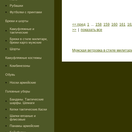
Рубашки
Футболки с принтами
Брюки и шорты
<< пред
1
...
158
159
160
161
16
Камуфляжные и
>>
|
показать все
тактические
Брюки в стиле милитари,
брюки карго мужские
Шорты
Мужская ветровка в стиле милитар
Камуфляжные костюмы
Комбинезоны
Обувь
Носки армейские
Головные уборы
Банданы. Тактические
шарфы. Шемаги
Кепки тактические.Каски
Шапки вязаные и
флисовые
Панамы армейские