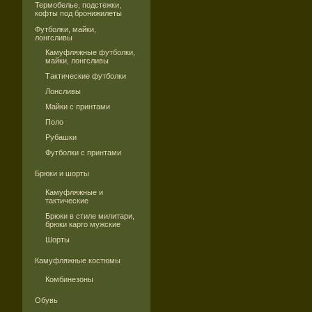
Термобелье, подстежки,
кофты под бронижилеты
Футболки, майки,
лонгсливы
Камуфляжные футболки,
майки, лонгсливы
Тактические футболки
Лонсливы
Майки с принтами
Поло
Рубашки
Футболки с принтами
Брюки и шорты
Камуфляжные и
тактические
Брюки в стиле милитари,
брюки карго мужские
Шорты
Камуфляжные костюмы
Комбинезоны
Обувь