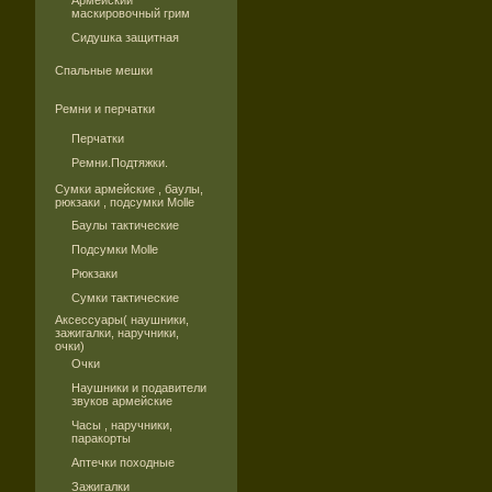
Армейский
маскировочный грим
Сидушка защитная
Спальные мешки
Ремни и перчатки
Перчатки
Ремни.Подтяжки.
Сумки армейские , баулы,
рюкзаки , подсумки Molle
Баулы тактические
Подсумки Molle
Рюкзаки
Сумки тактические
Аксессуары( наушники,
зажигалки, наручники,
очки)
Очки
Наушники и подавители
звуков армейские
Часы , наручники,
паракорты
Аптечки походные
Зажигалки