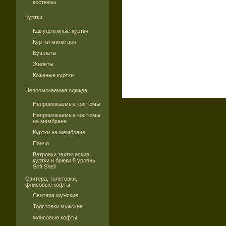
костюмы
Куртки
Камуфляжные куртки
Куртки милитари
Бушлаты
Жилеты
Кожаные куртки
Непромокаемая одежда
Непромокаемые костюмы
Непромокаемые костюмы
на мембране
Куртки на мембране
Пончо
Ветровки,тактические
куртки и брюки 5 уровнь
Soft Shell
Свитера, толстовки,
флисовые кофты
Свитера мужские
Толстовки мужские
Флисовые кофты