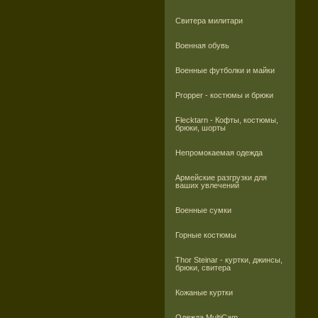
Свитера милитари
Военная обувь
Военные футболки и майки
Propper - костюмы и брюки
Flecktarn - Кофты, костюмы,
брюки, шорты
Непромокаемая одежда
Армейские разгрузки для
ваших увлечений
Военные сумки
Горные костюмы
Thor Steinar - куртки, джинсы,
брюки, свитера
Кожаные куртки
Одежда MultiCam