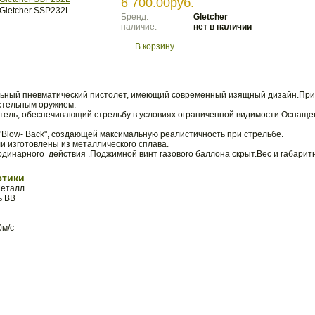
6 700.00руб.
Бренд:
Gletcher
наличие:
нет в наличии
В корзину
ьный пневматический пистолет, имеющий современный изящный дизайн.При
стельным оружием.
ель, обеспечивающий стрельбу в условиях ограниченной видимости.Оснащен
Blow- Back", создающей максимальную реалистичность при стрельбе.
ли изготовлены из металлического сплава.
динарного действия .Поджимной винт газового баллона скрыт.Вес и габарит
стики
Металл
ь ВВ
0м/с