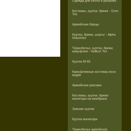
Одежда для охоты и рыбалки
Костюмы, куртки, брюки - Gore
Tex
Армейские берцы
Куртки, брюки, шорты - Alpha
Industries
Термобелье, куртки, брюки,
камуфляж - Helikon Tex
Куртки M-65
Камуфляжные костюмы всех
видов
Армейские рюкзаки
Костюмы, куртки, брюки
милитари на мембране
Зимние куртки
Куртки милитари
Термобелье армейское