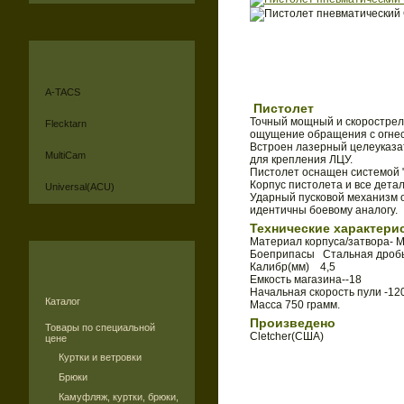
A-TACS
Пистолет
Точный мощный и скорострел
Flecktarn
ощущение обращения с огне
Встроен лазерный целеуказат
MultiCam
для крепления ЛЦУ.
Пистолет оснащен системой "
Корпус пистолета и все дета
Universal(ACU)
Ударный пусковой механизм о
идентичны боевому аналогу.
Технические характери
Материал корпуса/затвора- 
Боеприпасы Стальная дроб
Калибр(мм) 4,5
Емкость магазина--18
Начальная скорость пули -12
Каталог
Масса 750 грамм.
Произведено
Товары по специальной
Cletcher(CША)
цене
Куртки и ветровки
Брюки
Камуфляж, куртки, брюки,