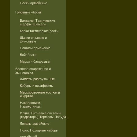
Носки армейские
Головные уборы
Банданы. Тактические
шарфы. Шемаги
Кепки тактические.Каски
Шапки вязаные и
флисовые
Панамы армейские
Бейсболки
Маски и балаклавы
Военное снаряжение и
экипировка
Жилеты разгрузочные
Кобуры и платформы
Маскировочные костюмы
и куртки
Наколенники.
Налокотники.
Фляги. Питьевые системы
(гидраторы).Термосы.Посуда.
Лопаты армейские
Ножи. Походные наборы