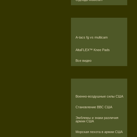
A-tacs fg vs multicam
AltaFLEX™ Knee Pads
Все видео
Военно-воздушные силы США
Становление ВВС США
Эмблемы и знаки различия
армии США
Морская пехота в армии США