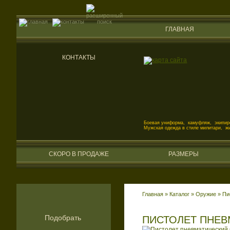
ГЛАВНАЯ
КОНТАКТЫ
Боевая униформа, камуфляж, экипиро
Мужская одежда в стиле милитари, ж
СКОРО В ПРОДАЖЕ
РАЗМЕРЫ
Главная
»
Каталог
»
Оружие
»
Пи
Подобрать
ПИСТОЛЕТ ПНЕВ