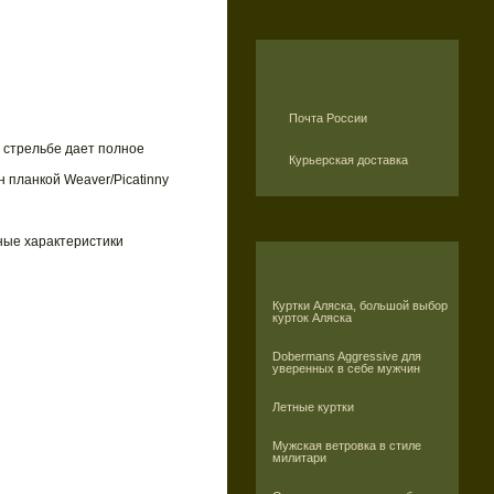
Почта России
 стрельбе дает полное
Курьерская доставка
 планкой Weaver/Picatinny
ные характеристики
Куртки Аляска, большой выбор
курток Аляска
Dobermans Aggressive для
уверенных в себе мужчин
Летные куртки
Мужская ветровка в стиле
милитари