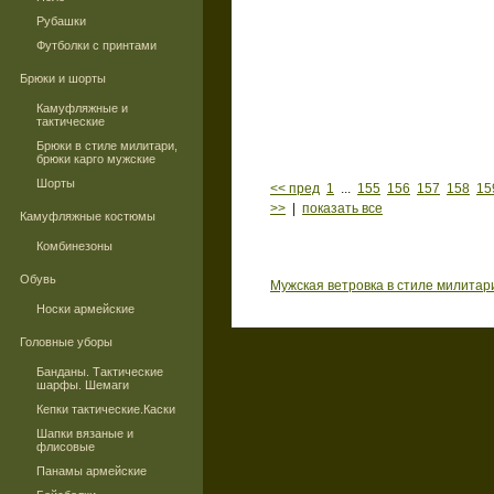
Рубашки
Футболки с принтами
Брюки и шорты
Камуфляжные и
тактические
Брюки в стиле милитари,
брюки карго мужские
Шорты
<< пред
1
...
155
156
157
158
15
>>
|
показать все
Камуфляжные костюмы
Комбинезоны
Обувь
Мужская ветровка в стиле милитар
Носки армейские
Головные уборы
Банданы. Тактические
шарфы. Шемаги
Кепки тактические.Каски
Шапки вязаные и
флисовые
Панамы армейские