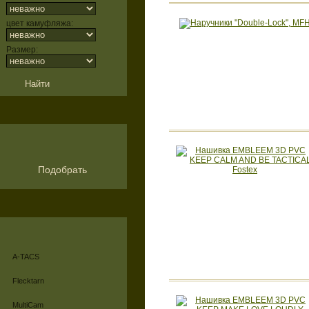
цвет камуфляжа:
Размер:
Подобрать
A-TACS
Flecktarn
MultiCam