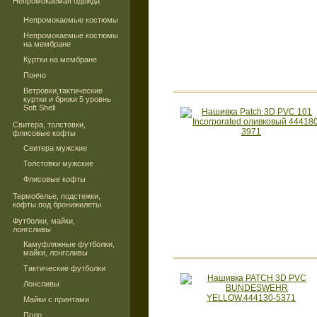
Непромокаемая одежда
Непромокаемые костюмы
Непромокаемые костюмы
на мембране
Куртки на мембране
Пончо
Ветровки,тактические
куртки и брюки 5 уровнь
Soft Shell
Свитера, толстовки,
флисовые кофты
Свитера мужские
Толстовки мужские
Флисовые кофты
Термобелье, подстежки,
кофты под бронижилеты
Футболки, майки,
лонгсливы
Камуфляжные футболки,
майки, лонгсливы
Тактические футболки
Лонсливы
Майки с принтами
Поло