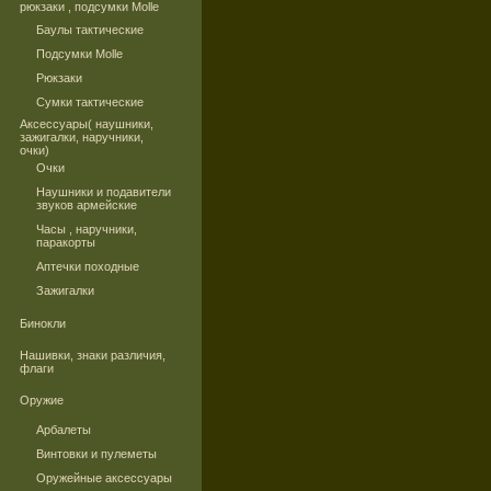
рюкзаки , подсумки Molle
Баулы тактические
Подсумки Molle
Рюкзаки
Сумки тактические
Аксессуары( наушники,
зажигалки, наручники,
очки)
Очки
Наушники и подавители
звуков армейские
Часы , наручники,
паракорты
Аптечки походные
Зажигалки
Бинокли
Нашивки, знаки различия,
флаги
Оружие
Арбалеты
Винтовки и пулеметы
Оружейные аксессуары