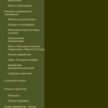
Бейсболки
Маски и балаклавы
Военное снаряжение и
экипировка
Жилеты разгрузочные
Кобуры и платформы
Маскировочные костюмы
и куртки
Наколенники.
Налокотники.
Фляги. Питьевые системы
(гидраторы).Термосы.Посуда.
Лопаты армейские
Ножи. Походные наборы
Армейский
маскировочный грим
Сидушка защитная
Спальные мешки
Ремни и перчатки
Перчатки
Ремни.Подтяжки.
Сумки армейские , баулы,