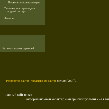
Пистолеты и револьверы
Тактическая одежда для
холодной погоды
Фонари
Каталоги производителей
студия VediTa
Разработка сайтов,
продвижение сайтов
Данный сайт носит
информационный характер и ни при каких условиях не яв