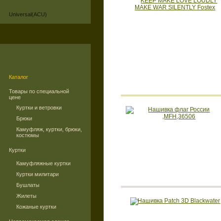
Universal(ACU)
Каталог
Товары по специальной
цене
Куртки и ветровки
Брюки
Камуфляж, куртки, брюки,
костюмы
Куртки
Камуфляжные куртки
Куртки милитари
Бушлаты
Жилеты
Кожаные куртки