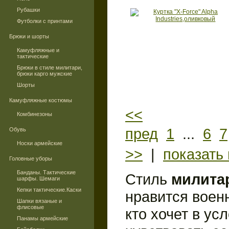
Рубашки
Футболки с принтами
Брюки и шорты
Камуфляжные и
тактические
Брюки в стиле милитари,
брюки карго мужские
Шорты
Камуфляжные костюмы
<<
Комбинезоны
пред
1
...
6
7
Обувь
Носки армейские
>>
|
показать 
Головные уборы
Банданы. Тактические
Стиль
милита
шарфы. Шемаги
Кепки тактические.Каски
нравится воен
Шапки вязаные и
флисовые
кто хочет в ус
Панамы армейские