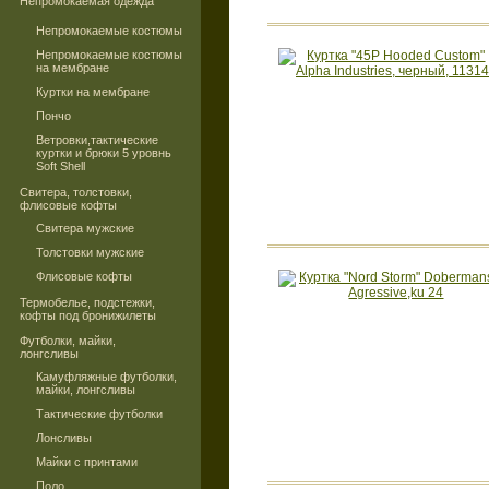
Непромокаемая одежда
Непромокаемые костюмы
Непромокаемые костюмы
на мембране
Куртки на мембране
Пончо
Ветровки,тактические
куртки и брюки 5 уровнь
Soft Shell
Свитера, толстовки,
флисовые кофты
Свитера мужские
Толстовки мужские
Флисовые кофты
Термобелье, подстежки,
кофты под бронижилеты
Футболки, майки,
лонгсливы
Камуфляжные футболки,
майки, лонгсливы
Тактические футболки
Лонсливы
Майки с принтами
Поло