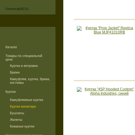
Universal(ACU)
Каталог
Товары по специальной
цене
Куртки и ветровки
Брюки
Камуфляж, куртки, брюки,
костюмы
Куртки
Камуфляжные куртки
Куртки милитари
Бушлаты
Жилеты
Кожаные куртки