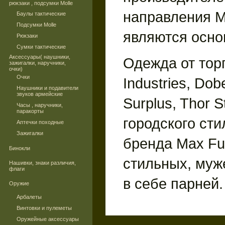
рюкзаки , подсумки Molle
направления Mi
Баулы тактические
Подсумки Molle
являются осно
Рюкзаки
Сумки тактические
Аксессуары( наушники,
Одежда от тор
зажигалки, наручники,
очки)
Очки
Industries, Dob
Наушники и подавители
звуков армейские
Surplus, Thor S
Часы , наручники,
паракорты
городского сти
Аптечки походные
Зажигалки
бренда Max Fu
Бинокли
стильных, муж
Нашивки, знаки различия,
флаги
в себе парней.
Оружие
Арбалеты
Винтовки и пулеметы
Оружейные аксессуары