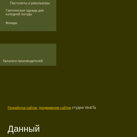
Пистолеты и револьверы
Тактическая одежда для
холодной погоды
Фонари
Каталоги производителей
студия VediTa
Разработка сайтов,
продвижение сайтов
Данный