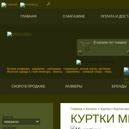
ГЛАВНАЯ
О МАГАЗИНЕ
ОПЛАТА И ДОСТ
В корзине нет товаров
Боевая униформа, камуфляж, экипировка, снаряжение, летные куртки, футболки
Мужская одежда в стиле милитари, жилеты, термобелье, головные уборы, обувь
СКОРО В ПРОДАЖЕ
РАЗМЕРЫ
БРЕНДЫ
Главная
»
Каталог
»
Куртки
»
Куртки ми
КУРТКИ 
Бренд:
наличие: