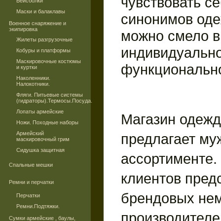
чувствовать с
Бейсболки
Маски и балаклавы
синонимов од
Военное снаряжение и
экипировка
можно смело в
Жилеты разгрузочные
индивидуально
Кобуры и платформы
Маскировочные костюмы
функционально
и куртки
Наколенники.
Налокотники.
Фляги. Питьевые системы
(гидраторы).Термосы.Посуда.
Лопаты армейские
Магазин одеж
Ножи. Походные наборы
Армейский
предлагает му
маскировочный грим
Сидушка защитная
ассортименте
Спальные мешки
клиентов пред
Ремни и перчатки
брендовых не
Перчатки
Ремни.Подтяжки.
производителе
Сумки армейские , баулы,