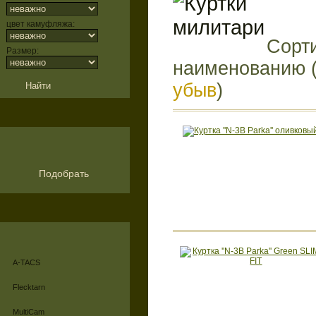
цвет камуфляжа:
Сорти
Размер:
наименованию 
убыв
)
Подобрать
A-TACS
Flecktarn
MultiCam