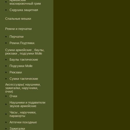
Армейский
маскировочный грим
Сидушка защитная
Спальные мешки
Ремни и перчатки
Перчатки
Ремни.Подтяжки.
Сумки армейские , баулы,
рюкзаки , подсумки Molle
Баулы тактические
Подсумки Molle
Рюкзаки
Сумки тактические
Аксессуары( наушники,
зажигалки, наручники,
очки)
Очки
Наушники и подавители
звуков армейские
Часы , наручники,
паракорты
Аптечки походные
Зажигалки