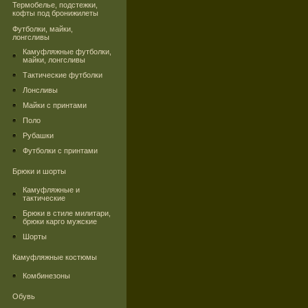
Термобелье, подстежки,
кофты под бронижилеты
Футболки, майки,
лонгсливы
Камуфляжные футболки,
майки, лонгсливы
Тактические футболки
Лонсливы
Майки с принтами
Поло
Рубашки
Футболки с принтами
Брюки и шорты
Камуфляжные и
тактические
Брюки в стиле милитари,
брюки карго мужские
Шорты
Камуфляжные костюмы
Комбинезоны
Обувь