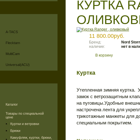
КУРТКА R
ОЛИВКО
A-TACS
11 800.00руб.
Бренд:
Nord Stor
Flecktarn
наличие:
нет в нал
MultiCam
В корзину
Universal(ACU)
Куртка
Утепленная зимняя куртка. У
замок с ветрозащитным клап
на пуговицы.Удобные внешни
Каталог
настрочена лента для укреп
Товары по специальной
трикотажные манжеты для до
цене
специальным покрытием.
Куртки и ветровки
Брюки
Камуфляж, куртки, брюки,