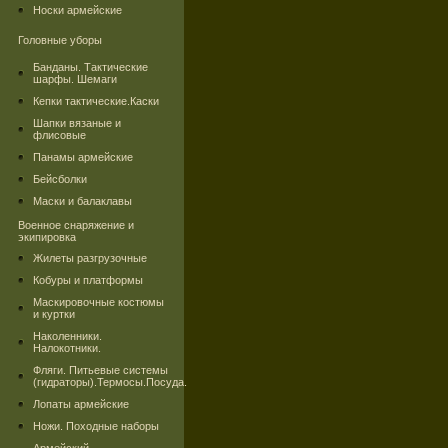
Носки армейские
Головные уборы
Банданы. Тактические
шарфы. Шемаги
Кепки тактические.Каски
Шапки вязаные и
флисовые
Панамы армейские
Бейсболки
Маски и балаклавы
Военное снаряжение и
экипировка
Жилеты разгрузочные
Кобуры и платформы
Маскировочные костюмы
и куртки
Наколенники.
Налокотники.
Фляги. Питьевые системы
(гидраторы).Термосы.Посуда.
Лопаты армейские
Ножи. Походные наборы