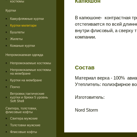
Капюшон
костюмы
Куртки
В капюшоне- контрастная три
Камуфляжные куртки
отстегивается по всей длин
Куртки милитари
внутри флисовый, а сверху т
Бушлаты
компании.
Жилеты
Кожаные куртки
Непромокаемая одежда
Непромокаемые костюмы
Состав
Непромокаемые костюмы
на мембране
Материал верха - 100% авиа
Куртки на мембране
Утеплитель: полиэфирное во
Пончо
Ветровки,тактические
Изготовитель:
куртки и брюки 5 уровнь
Soft Shell
Свитера, толстовки,
Nord Storm
флисовые кофты
Свитера мужские
Толстовки мужские
Флисовые кофты