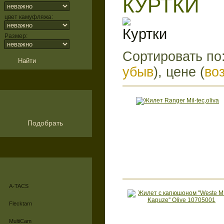
КУРТКИ
цвет камуфляжа:
Размер:
Сортировать по
убыв
), цене (
во
Подобрать
A-TACS
Flecktarn
MultiCam