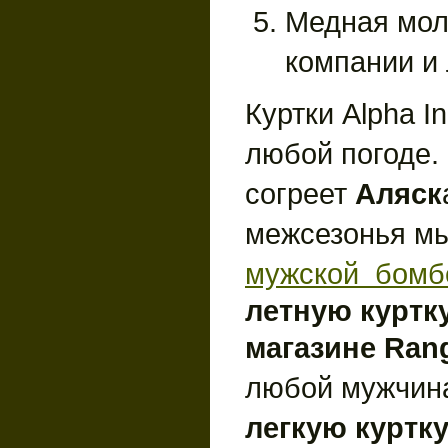
Медная мол
компании и 
Куртки Alpha I
любой погоде.
согреет
Аляск
межсезонья м
мужской бомб
летную куртк
магазине Rang
любой мужчин
легкую куртк