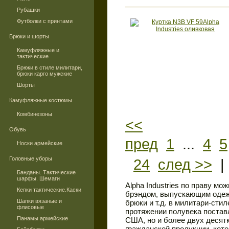
Рубашки
Футболки с принтами
Брюки и шорты
Камуфляжные и
тактические
Брюки в стиле милитари,
брюки карго мужские
Шорты
Камуфляжные костюмы
Комбинезоны
<<
Обувь
пред
1
...
4
5
Носки армейские
Головные уборы
24
след >>
Банданы. Тактические
шарфы. Шемаги
Alpha Industries по праву м
Кепки тактические.Каски
брэндом, выпускающим одежд
Шапки вязаные и
брюки и т.д. в милитари-сти
флисовые
протяжении полувека поста
Панамы армейские
США, но и более двух десят
гражданской продукции, кото