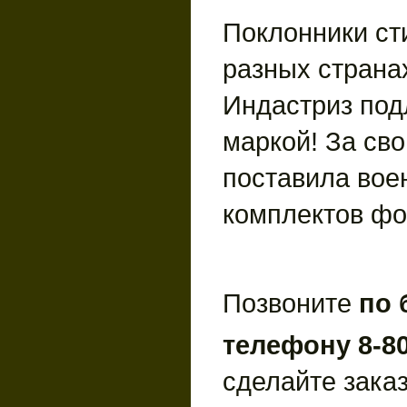
Поклонники ст
разных страна
Индастриз под
маркой! За св
поставила вое
комплектов ф
Позвоните
по 
телефону 8-80
сделайте зака