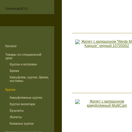
Universal(ACU)
Каталог
Товары по специальной
цене
Куртки и ветровки
Брюки
Камуфляж, куртки, брюки,
костюмы
Куртки
Камуфляжные куртки
Куртки милитари
Бушлаты
Жилеты
Кожаные куртки