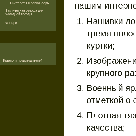
нашим интерне
Пистолеты и револьверы
Тактическая одежда для
холодной погоды
Нашивки ло
Фонари
тремя поло
куртки;
Изображени
Каталоги производителей
крупного ра
Военный яр
отметкой о
Плотная тя
качества;