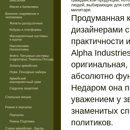
Бейсболки
людей, выбирающих для себя
Маски и балаклавы
милитари.
Военное снаряжение и
Продуманная к
экипировка
Жилеты разгрузочные
дизайнерами с
Кобуры и платформы
Маскировочные костюмы
практичности и
и куртки
Наколенники.
Налокотники.
Alpha Industrie
Фляги. Питьевые системы
(гидраторы).Термосы.Посуда.
оригинальная, 
Лопаты армейские
Ножи. Походные наборы
абсолютно фу
Армейский
маскировочный грим
Недаром она п
Сидушка защитная
уважением у з
Спальные мешки
Ремни и перчатки
знаменитых сп
Перчатки
политиков.
Ремни.Подтяжки.
Сумки армейские , баулы,