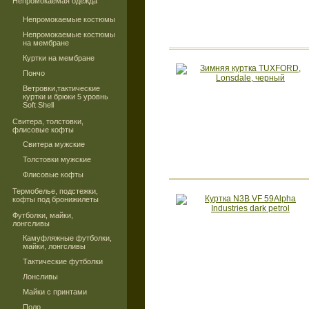
Непромокаемая одежда
Непромокаемые костюмы
Непромокаемые костюмы
на мембране
Куртки на мембране
Пончо
Ветровки,тактические
куртки и брюки 5 уровнь
Soft Shell
Свитера, толстовки,
флисовые кофты
Свитера мужские
Толстовки мужские
Флисовые кофты
Термобелье, подстежки,
кофты под бронижилеты
Футболки, майки,
лонгсливы
Камуфляжные футболки,
майки, лонгсливы
Тактические футболки
Лонсливы
Майки с принтами
Поло