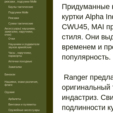
рюкзаки , подсумки Molle
Придуманные 
Баулы тактические
Подсумки Molle
куртки Alpha In
Рюкзаки
Сумки тактические
CWU45, MAI пр
Аксессуары( наушники,
зажигалки, наручники,
стиля. Они вы
очки)
Очки
Наушники и подавители
временем и пр
звуков армейские
Часы , наручники,
популярность.
паракорты
Аптечки походные
Зажигалки
Бинокли
Ranger предла
Нашивки, знаки различия,
оригинальный
флаги
Оружие
индастриз. Св
Арбалеты
Винтовки и пулеметы
подлинности к
Оружейные аксессуары