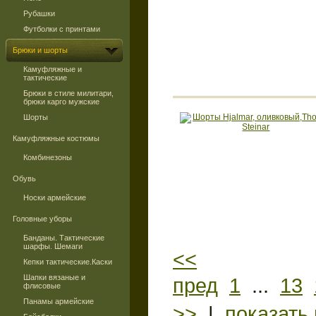
Рубашки
Футболки с принтами
Брюки и шорты
Камуфляжные и
тактические
Брюки в стиле милитари,
брюки карго мужские
Шорты
Камуфляжные костюмы
Комбинезоны
Обувь
Носки армейские
Головные уборы
Банданы. Тактические
шарфы. Шемаги
<<
Кепки тактические.Каски
Шапки вязаные и
пред
1
...
13
флисовые
Панамы армейские
>>
|
показать 