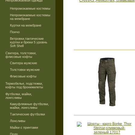
Непромокаемая одежда
Непромокаемые костюмы
Непромокаемые костюмы
на мембране
Куртки на мембране
Пончо
Ветровки,тактические
куртки и брюки 5 уровнь
Soft Shell
Свитера, толстовки,
флисовые кофты
Свитера мужские
Толстовки мужские
Флисовые кофты
Термобелье, подстежки,
кофты под бронижилеты
Футболки, майки,
лонгсливы
Камуфляжные футболки,
майки, лонгсливы
Тактические футболки
Лонсливы
Майки с принтами
Поло