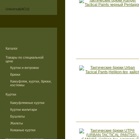
Universal(ACU)
Каталог
Товары по специальной
цене
Куртки и ветровки
Брюки
Камуфляж, куртки, брюки,
костюмы
Куртки
Камуфляжные куртки
Куртки милитари
Бушлаты
Жилеты
Кожаные куртки