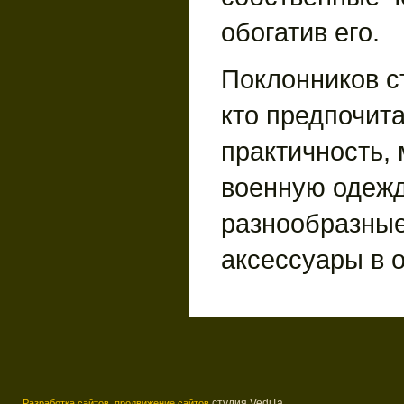
обогатив его.
Поклонников с
кто предпочита
практичность,
военную одежд
разнообразны
аксессуары в o
студия VediTa
Разработка сайтов,
продвижение сайтов