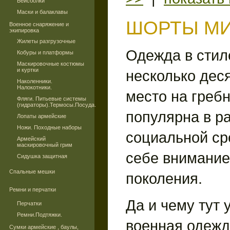
Бейсболки
Маски и балаклавы
ШОРТЫ М
Военное снаряжение и
экипировка
Жилеты разгрузочные
Одежда в стил
Кобуры и платформы
Маскировочные костюмы
и куртки
несколько дес
Наколенники.
Налокотники.
место на греб
Фляги. Питьевые системы
(гидраторы).Термосы.Посуда.
популярна в р
Лопаты армейские
Ножи. Походные наборы
социальной ср
Армейский
маскировочный грим
себе внимание
Сидушка защитная
Спальные мешки
поколения.
Ремни и перчатки
Да и чему тут 
Перчатки
Ремни.Подтяжки.
военная одежд
Сумки армейские , баулы,