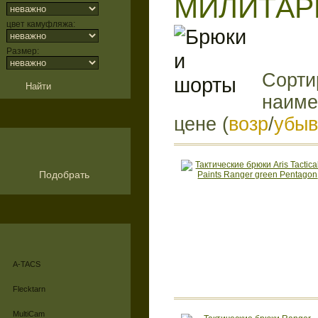
МИЛИТАР
цвет камуфляжа:
Размер:
Сорти
наиме
цене (
возр
/
убыв
Подобрать
A-TACS
Flecktarn
MultiCam