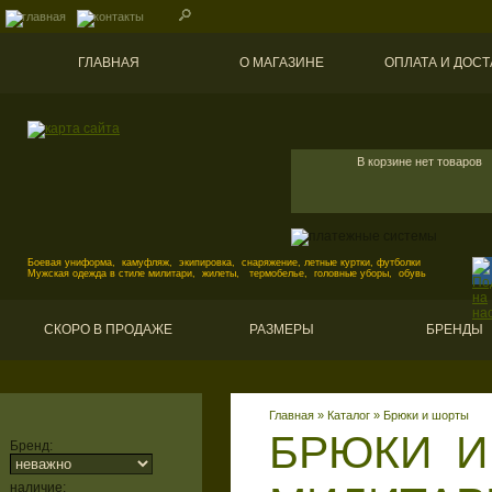
ГЛАВНАЯ
О МАГАЗИНЕ
ОПЛАТА И ДОСТ
В корзине нет товаров
Боевая униформа, камуфляж, экипировка, снаряжение, летные куртки, футболки
Мужская одежда в стиле милитари, жилеты, термобелье, головные уборы, обувь
СКОРО В ПРОДАЖЕ
РАЗМЕРЫ
БРЕНДЫ
Главная
»
Каталог
»
Брюки и шорты
БРЮКИ И
Бренд:
наличие: