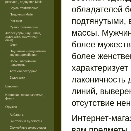
рюкзаки , подсумки Molle
обладателей б
Баулы тактические
Подсумки Molle
подтянутыми, 
Рюкзаки
Сумки тактические
массы. Мужчин
Аксессуары( наушники,
зажигалки, наручники,
очки)
более мужест
Очки
Наушники и подавители
более женстве
звуков армейские
Часы , наручники,
паракорты
характеризует 
Аптечки походные
лаконичность д
Зажигалки
Бинокли
линий, вывере
Нашивки, знаки различия,
флаги
отсутствие не
Оружие
Арбалеты
Интернет-мага
Винтовки и пулеметы
вам предметы 
Оружейные аксессуары