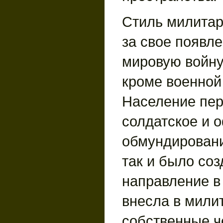
Стиль милитар
за свое появл
мировую войну
кроме военной
Население пе
солдатское и 
обмундировани
так и было соз
направление в
внесла в мили
собственные ч