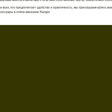
мировая внесла в милитари стиль свои собственные черты, значительно обога
и всех, кто предпочитает удобство и практичность, мы приглашаем купить вое
ессуары в online-магазине Ranger.