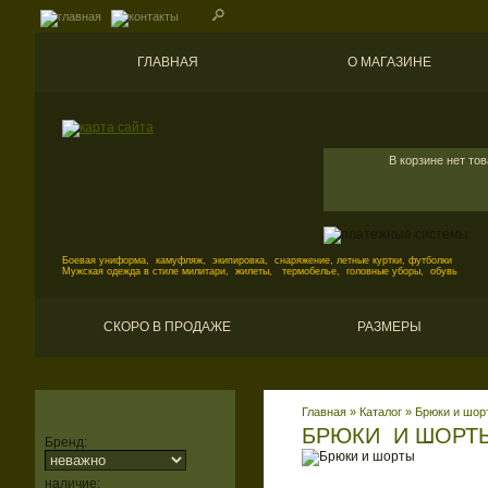
ГЛАВНАЯ
О МАГАЗИНЕ
В корзине нет то
Боевая униформа, камуфляж, экипировка, снаряжение, летные куртки, футболки
Мужская одежда в стиле милитари, жилеты, термобелье, головные уборы, обувь
СКОРО В ПРОДАЖЕ
РАЗМЕРЫ
Главная
»
Каталог
»
Брюки и шор
БРЮКИ И ШОРТ
Бренд:
наличие: