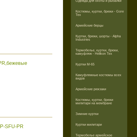
Одежда для охоты и рыбалки
Костюмы, куртки, брюки - Gore
Tex
Армейские берцы
Куртки, брюки, шорты - Alpha
Industries
Термобелье, куртки, брюки,
камуфляж - Helikon Tex
-PR,бежевые
Куртки M-65
Камуфляжные костюмы всех
видов
Армейские рюкзаки
Костюмы, куртки, брюки
милитари на мембране
Зимние куртки
Куртки милитари
,SP-SFU-PR
Термобелье армейское