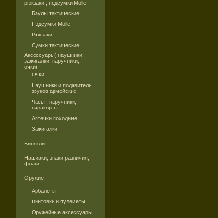
рюкзаки , подсумки Molle
Баулы тактические
Подсумки Molle
Рюкзаки
Сумки тактические
Аксессуары( наушники,
зажигалки, наручники,
очки)
Очки
Наушники и подавители
звуков армейские
Часы , наручники,
паракорты
Аптечки походные
Зажигалки
Бинокли
Нашивки, знаки различия,
флаги
Оружие
Арбалеты
Винтовки и пулеметы
Оружейные аксессуары