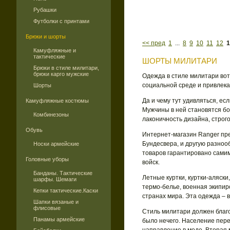
Рубашки
Футболки с принтами
Брюки и шорты
<< пред
1
...
8
9
10
11
12
1
Камуфляжные и
тактические
ШОРТЫ МИЛИТАРИ
Брюки в стиле милитари,
брюки карго мужские
Одежда в стиле милитари вот
социальной среде и привлека
Шорты
Да и чему тут удивляться, е
Камуфляжные костюмы
Мужчины в ней становятся б
Комбинезоны
лаконичность дизайна, строг
Обувь
Интернет-магазин Ranger пре
Бундесвера, и другую разноо
Носки армейские
товаров гарантировано сами
Головные уборы
войск.
Банданы. Тактические
Летные куртки, куртки-аляски
шарфы. Шемаги
термо-белье, военная экипиро
Кепки тактические.Каски
странах мира. Эта одежда – 
Шапки вязаные и
флисовые
Стиль милитари должен благо
Панамы армейские
было нечего. Население пере