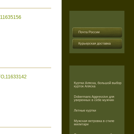
11635156
Почта России
Курьерская доставка
O,11633142
Куртки Аляска, большой выбор
курток Аляска
Dobermans Aggressive для
уверенных в себе мужчин
Летные куртки
Мужская ветровка в стиле
милитари