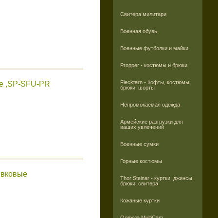
Свитера милитари
Военная обувь
Военные футболки и майки
Propper - костюмы и брюки
Flecktarn - Кофты, костюмы,
ые ,SP-SFU-PR
брюки, шорты
Непромокаемая одежда
Армейские разгрузки для
ваших увлечений
Военные сумки
Горные костюмы
ивковые
Thor Steinar - куртки, джинсы,
брюки, свитера
Кожаные куртки
Одежда MultiCam