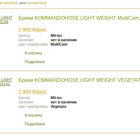
возр
/
убыв
), цене (
возр
/
убыв
)
Брюки KOMMANDOHOSE LIGHT WEIGHT MultiCam,
2 900.00руб.
Бренд :
Mil-tec
наличие :
нет в наличии
цвет камуфляжа :
MultiCam
В корзину
Подробнее
Брюки KOMMANDOHOSE LIGHT WEIGHT VEGETAT
2 900.00руб.
Бренд :
Mil-tec
наличие :
нет в наличии
цвет камуфляжа :
Vegetato
В корзину
Подробнее