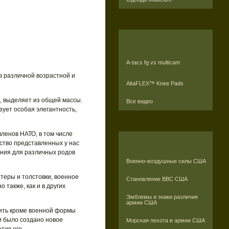
A-tacs fg vs multicam
в различной возрастной и
AltaFLEX™ Knee Pads
, выделяет из общей массы.
Все видео
ует особая элегантность,
ленов НАТО, в том числе
ество представленных у нас
ния для различных родов
Военно-воздушные силы США
итеры и толстовки, военное
Становление ВВС США
 также, как и в других
Эмблемы и знаки различия
армии США
сить кроме военной формы
и было создано новое
Морская пехота в армии США