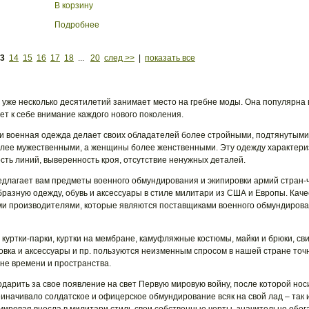
В корзину
Подробнее
3
14
15
16
17
18
...
20
след >>
|
показать все
 уже несколько десятилетий занимает место на гребне моды. Она популярна 
ет к себе внимание каждого нового поколения.
сли военная одежда делает своих обладателей более стройными, подтянутыми
олее мужественными, а женщины более женственными. Эту одежду характериз
ость линий, выверенность кроя, отсутствие ненужных деталей.
длагает вам предметы военного обмундирования и экипировки армий стран-ч
бразную одежду, обувь и аксессуары в стиле милитари из США и Европы. Кач
ми производителями, которые являются поставщиками военного обмундирова
, куртки-парки, куртки на мембране, камуфляжные костюмы, майки и брюки, св
вка и аксессуары и пр. пользуются неизменным спросом в нашей стране точно
вне времени и пространства.
дарить за свое появление на свет Первую мировую войну, после которой но
иначивало солдатское и офицерское обмундирование всяк на свой лад – так 