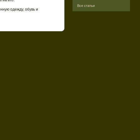
тив его.
Все статьи
нную одежду, обувь и