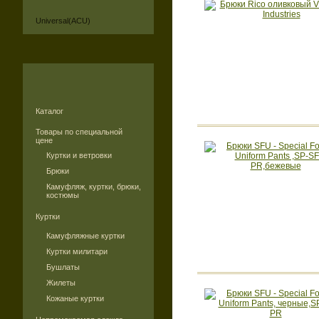
Universal(ACU)
Каталог
Товары по специальной
цене
Куртки и ветровки
Брюки
Камуфляж, куртки, брюки,
костюмы
Куртки
Камуфляжные куртки
Куртки милитари
Бушлаты
Жилеты
Кожаные куртки