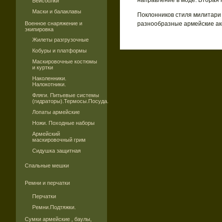
направление в моде. Вторая 
Бейсболки
Маски и балаклавы
Поклонников стиля милитари 
Военное снаряжение и
разнообразные армейские акс
экипировка
Жилеты разгрузочные
Кобуры и платформы
Маскировочные костюмы
и куртки
Наколенники.
Налокотники.
Фляги. Питьевые системы
(гидраторы).Термосы.Посуда.
Лопаты армейские
Ножи. Походные наборы
Армейский
маскировочный грим
Сидушка защитная
Спальные мешки
Ремни и перчатки
Перчатки
Ремни.Подтяжки.
Сумки армейские , баулы,