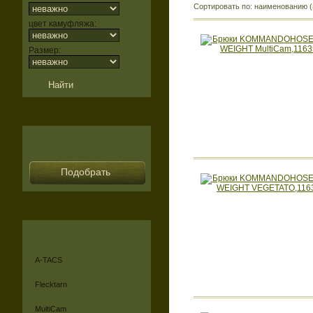
Сортировать по: наименованию (
цвет камуфляжа:
Размер:
Подобрать
A-TACS
Flecktarn
MultiCam