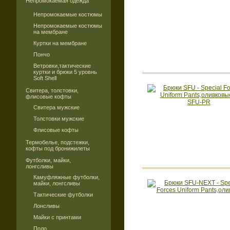
Непромокаемая одежда
Непромокаемые костюмы
Непромокаемые костюмы
на мембране
Куртки на мембране
Пончо
Ветровки,тактические
куртки и брюки 5 уровнь
Soft Shell
Свитера, толстовки,
флисовые кофты
Свитера мужские
Толстовки мужские
Флисовые кофты
Термобелье, подстежки,
кофты под бронижилеты
Футболки, майки,
лонгсливы
Камуфляжные футболки,
майки, лонгсливы
Тактические футболки
Лонсливы
Майки с принтами
Поло