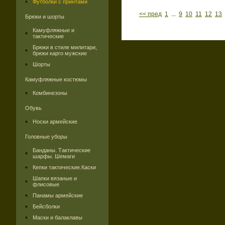
Футболки с принтами
<< пред
1
...
9
10
11
12
13
Брюки и шорты
Камуфляжные и
тактические
Брюки в стиле милитари,
брюки карго мужские
Шорты
Камуфляжные костюмы
Комбинезоны
Обувь
Носки армейские
Головные уборы
Банданы. Тактические
шарфы. Шемаги
Кепки тактические.Каски
Шапки вязаные и
флисовые
Панамы армейские
Бейсболки
Маски и балаклавы