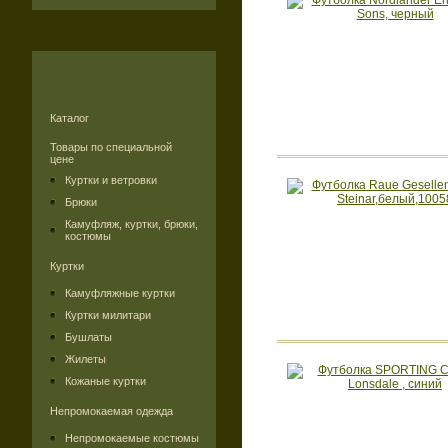
Каталог
Товары по специальной
цене
Куртки и ветровки
Брюки
Камуфляж, куртки, брюки,
костюмы
Куртки
Камуфляжные куртки
Куртки милитари
Бушлаты
Жилеты
Кожаные куртки
Непромокаемая одежда
Непромокаемые костюмы