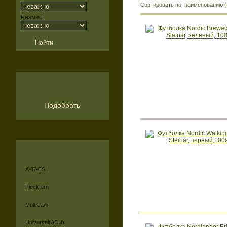
Сортировать по: наименованию (
Размер:
Подобрать
A-TACS
Flecktarn
MultiCam
Universal(ACU)