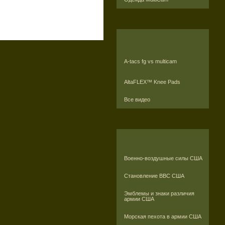
A-tacs fg vs multicam
AltaFLEX™ Knee Pads
Все видео
Военно-воздушные силы США
Становление ВВС США
Эмблемы и знаки различия
армии США
Морская пехота в армии США