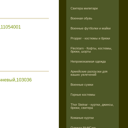
Свитера милитари
Военная обувь
,11054001
Военные футболки и майки
Propper - костюмы и брюки
Flecktarn - Кофты, костюмы,
брюки, шорты
Непромокаемая одежда
Армейские разгрузки для
ваших увлечений
ичневый,103036
Военные сумки
Горные костюмы
Thor Steinar - куртки, джинсы,
брюки, свитера
Кожаные куртки
Одежда MultiCam