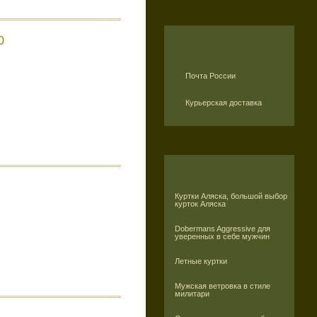
0
Почта России
Курьерская доставка
Куртки Аляска, большой выбор
курток Аляска
Dobermans Aggressive для
уверенных в себе мужчин
Летные куртки
Мужская ветровка в стиле
милитари