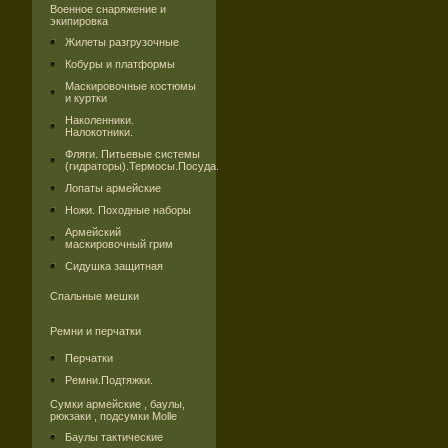
Военное снаряжение и
экипировка
Жилеты разгрузочные
Кобуры и платформы
Маскировочные костюмы
и куртки
Наколенники.
Налокотники.
Фляги. Питьевые системы
(гидраторы).Термосы.Посуда.
Лопаты армейские
Ножи. Походные наборы
Армейский
маскировочный грим
Сидушка защитная
Спальные мешки
Ремни и перчатки
Перчатки
Ремни.Подтяжки.
Сумки армейские , баулы,
рюкзаки , подсумки Molle
Баулы тактические