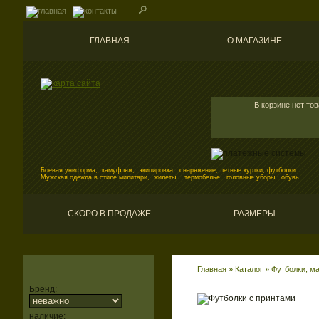
ГЛАВНАЯ
О МАГАЗИНЕ
В корзине нет то
Боевая униформа, камуфляж, экипировка, снаряжение, летные куртки, футболки
Мужская одежда в стиле милитари, жилеты, термобелье, головные уборы, обувь
СКОРО В ПРОДАЖЕ
РАЗМЕРЫ
Главная
»
Каталог
»
Футболки, ма
Бренд:
наличие: