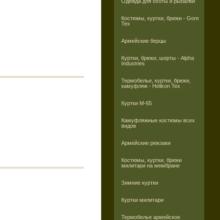
Одежда для охоты и рыбалки
Костюмы, куртки, брюки - Gore
Tex
Армейские берцы
Куртки, брюки, шорты - Alpha
Industries
Термобелье, куртки, брюки,
камуфляж - Helikon Tex
Куртки M-65
Камуфляжные костюмы всех
видов
Армейские рюкзаки
Костюмы, куртки, брюки
милитари на мембране
Зимние куртки
Куртки милитари
Термобелье армейское