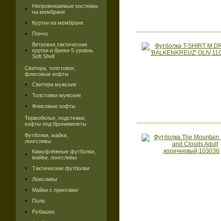
Непромокаемые костюмы
на мембране
Куртки на мембране
Пончо
Ветровки,тактические
куртки и брюки 5 уровнь
Soft Shell
Свитера, толстовки,
флисовые кофты
Свитера мужские
Толстовки мужские
Флисовые кофты
Термобелье, подстежки,
кофты под бронижилеты
Футболки, майки,
лонгсливы
Камуфляжные футболки,
майки, лонгсливы
Тактические футболки
Лонсливы
Майки с принтами
Поло
Рубашки