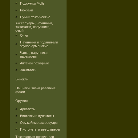
Подсумки Molle
Рюкзаки
Сумки тактические
Аксессуары( наушники,
зажигалки, наручники,
очки)
Очки
Наушники и подавители
звуков армейские
Часы , наручники,
паракорты
Аптечки походные
Зажигалки
Бинокли
Нашивки, знаки различия,
флаги
Оружие
Арбалеты
Винтовки и пулеметы
Оружейные аксессуары
Пистолеты и револьверы
Тактическая одежда для