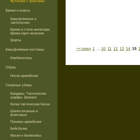
Футболки с принтами
Брюки и шорты
Камуфляжные и
тактические
Брюки в стиле милитари,
брюки карго мужские
Шорты
<< пред
1
...
10
11
12
13
14
15
Камуфляжные костюмы
Комбинезоны
Обувь
Носки армейские
Головные уборы
Банданы. Тактические
шарфы. Шемаги
Кепки тактические.Каски
Шапки вязаные и
флисовые
Панамы армейские
Бейсболки
Маски и балаклавы