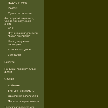
Подсумки Molle
Рюкзаки
Сумки тактические
Аксессуары( наушники,
зажигалки, наручники,
очки)
Очки
Наушники и подавители
звуков армейские
Часы , наручники,
паракорты
Аптечки походные
Зажигалки
Бинокли
Нашивки, знаки различия,
флаги
Оружие
Арбалеты
Винтовки и пулеметы
Оружейные аксессуары
Пистолеты и револьверы
Тактическая одежда для