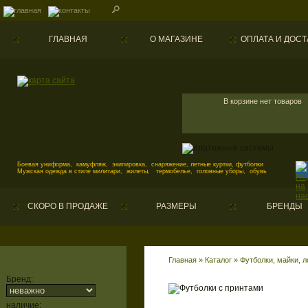
ГЛАВНАЯ
О МАГАЗИНЕ
ОПЛАТА И ДОСТ
В корзине нет товаров
Боевая униформа, камуфляж, экипировка, снаряжение, летные куртки, футболки
Мужская одежда в стиле милитари, жилеты, термобелье, головные уборы, обувь
СКОРО В ПРОДАЖЕ
РАЗМЕРЫ
БРЕНДЫ
Главная
»
Каталог
»
Футболки, майки, 
Бренд:
наличие: