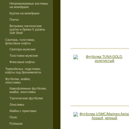
Непромокаемые костюмы
на мембране
Куртки на мембране
Пончо
Ветровки,тактические
куртки и брюки 5 уровнь
Soft Shell
Свитера, толстовки,
флисовые кофты
Свитера мужские
Толстовки мужские
Флисовые кофты
Термобелье, подстежки,
кофты под бронижилеты
Футболки, майки,
лонгсливы
Камуфляжные футболки,
майки, лонгсливы
Тактические футболки
Лонсливы
Майки с принтами
Поло
Рубашки