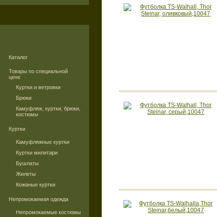
Каталог
Товары по специальной
цене
Куртки и ветровки
Брюки
Камуфляж, куртки, брюки,
костюмы
Куртки
Камуфляжные куртки
Куртки милитари
Бушлаты
Жилеты
Кожаные куртки
Непромокаемая одежда
Непромокаемые костюмы