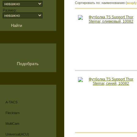
Сортировать по: наименованию (
возр
/
у
Размер:
Подобрать
A-TACS
Flecktarn
MultiCam
Universal(ACU)