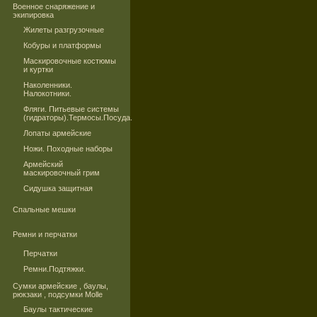
Военное снаряжение и
экипировка
Жилеты разгрузочные
Кобуры и платформы
Маскировочные костюмы
и куртки
Наколенники.
Налокотники.
Фляги. Питьевые системы
(гидраторы).Термосы.Посуда.
Лопаты армейские
Ножи. Походные наборы
Армейский
маскировочный грим
Сидушка защитная
Спальные мешки
Ремни и перчатки
Перчатки
Ремни.Подтяжки.
Сумки армейские , баулы,
рюкзаки , подсумки Molle
Баулы тактические