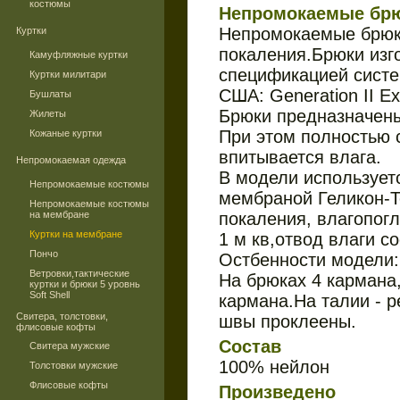
костюмы
Непромокаемые бр
Непромокаемые брюк
Куртки
покаления.Брюки изг
Камуфляжные куртки
спецификацией сист
Куртки милитари
США: Generation II E
Бушлаты
Брюки предназначены
Жилеты
При этом полностью 
Кожаные куртки
впитывается влага.
Непромокаемая одежда
В модели используетс
Непромокаемые костюмы
мембраной Геликон-T
Непромокаемые костюмы
на мембране
покаления, влагопог
Куртки на мембране
1 м кв,отвод влаги со
Пончо
Остбенности модели:
Ветровки,тактические
На брюках 4 кармана,
куртки и брюки 5 уровнь
Soft Shell
кармана.На талии - р
Свитера, толстовки,
швы проклеены.
флисовые кофты
Состав
Свитера мужские
100% нейлон
Толстовки мужские
Флисовые кофты
Произведено