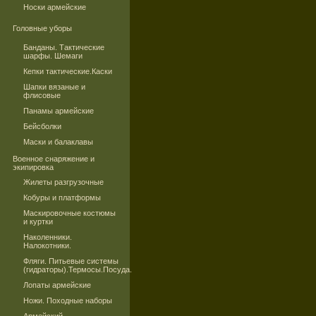
Носки армейские
Головные уборы
Банданы. Тактические
шарфы. Шемаги
Кепки тактические.Каски
Шапки вязаные и
флисовые
Панамы армейские
Бейсболки
Маски и балаклавы
Военное снаряжение и
экипировка
Жилеты разгрузочные
Кобуры и платформы
Маскировочные костюмы
и куртки
Наколенники.
Налокотники.
Фляги. Питьевые системы
(гидраторы).Термосы.Посуда.
Лопаты армейские
Ножи. Походные наборы