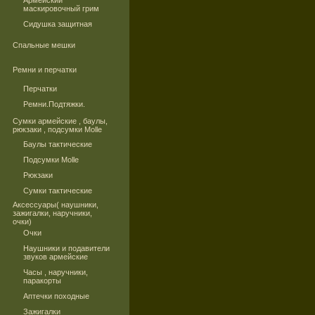
Армейский
маскировочный грим
Сидушка защитная
Спальные мешки
Ремни и перчатки
Перчатки
Ремни.Подтяжки.
Сумки армейские , баулы,
рюкзаки , подсумки Molle
Баулы тактические
Подсумки Molle
Рюкзаки
Сумки тактические
Аксессуары( наушники,
зажигалки, наручники,
очки)
Очки
Наушники и подавители
звуков армейские
Часы , наручники,
паракорты
Аптечки походные
Зажигалки