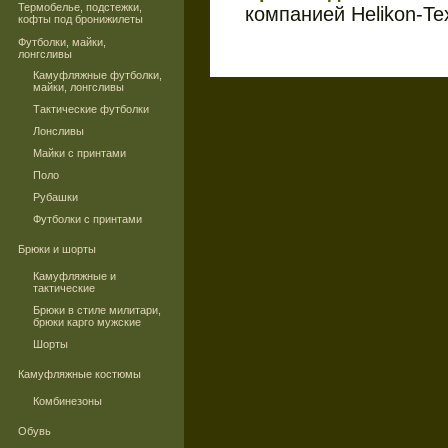
Термобелье, подстежки,
компанией Helikon-Te
кофты под бронижилеты
Футболки, майки,
лонгсливы
Камуфляжные футболки,
майки, лонгсливы
Тактические футболки
Лонсливы
Майки с принтами
Поло
Рубашки
Футболки с принтами
Брюки и шорты
Камуфляжные и
тактические
Брюки в стиле милитари,
брюки карго мужские
Шорты
Камуфляжные костюмы
Комбинезоны
Обувь