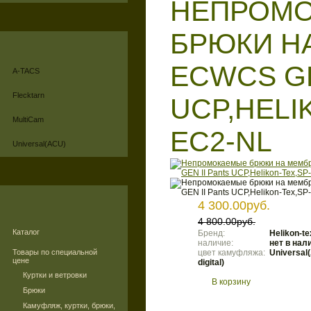
НЕПРОМ
БРЮКИ Н
ECWCS GE
A-TACS
Flecktarn
UCP,HELI
MultiCam
EC2-NL
Universal(ACU)
4 300.00руб.
4 800.00руб.
Каталог
Бренд:
Helikon-te
наличие:
нет в нал
Товары по специальной
цвет камуфляжа:
Universal(
цене
digital)
Куртки и ветровки
В корзину
Брюки
Камуфляж, куртки, брюки,