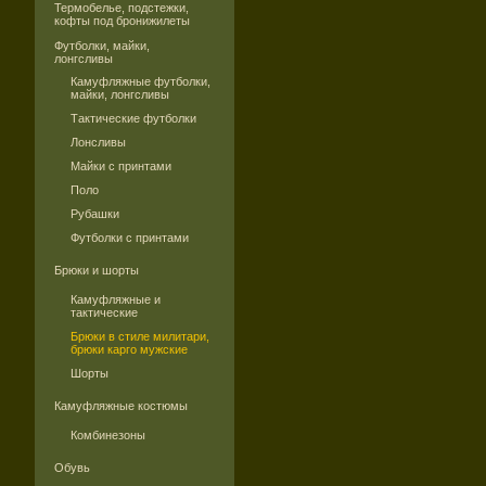
Термобелье, подстежки,
кофты под бронижилеты
Футболки, майки,
лонгсливы
Камуфляжные футболки,
майки, лонгсливы
Тактические футболки
Лонсливы
Майки с принтами
Поло
Рубашки
Футболки с принтами
Брюки и шорты
Камуфляжные и
тактические
Брюки в стиле милитари,
брюки карго мужские
Шорты
Камуфляжные костюмы
Комбинезоны
Обувь