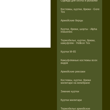
Одежда для охоты и рыбалки
Костюмы, куртки, брюки - Gore
Tex
Армейские берцы
Куртки, брюки, шорты - Alpha
Industries
Термобелье, куртки, брюки,
камуфляж - Helikon Tex
Куртки M-65
Камуфляжные костюмы всех
видов
Армейские рюкзаки
Костюмы, куртки, брюки
милитари на мембране
Зимние куртки
Куртки милитари
Термобелье армейское