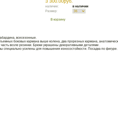
3 300.00руб.
наличие:
в наличии
Размер:
В корзину
абардина, всесезонные.
бъемных боковых кармана выше колена, два прорезных кармана, анатомическ
 часть возле резинки. Брюки украшены декоративными деталями .
вы специально усилены для повышения износостойкости. Посадка по фигуре.