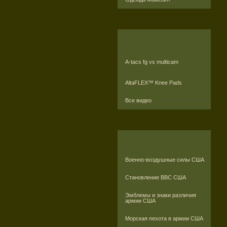
A-tacs fg vs multicam
AltaFLEX™ Knee Pads
Все видео
Военно-воздушные силы США
Становление ВВС США
Эмблемы и знаки различия
армии США
Морская пехота в армии США