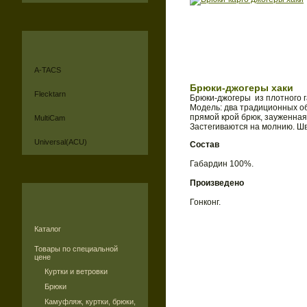
A-TACS
Брюки-джогеры хаки
Flecktarn
Брюки-джогеры из плотного г
Модель: два традиционных о
прямой крой брюк, зауженная
MultiCam
Застегиваются на молнию. Ш
Universal(ACU)
Состав
Габардин 100%.
Произведено
Гонконг.
Каталог
Товары по специальной
цене
Куртки и ветровки
Брюки
Камуфляж, куртки, брюки,