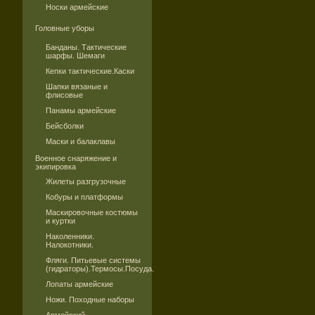
Носки армейские
Головные уборы
Банданы. Тактические
шарфы. Шемаги
Кепки тактические.Каски
Шапки вязаные и
флисовые
Панамы армейские
Бейсболки
Маски и балаклавы
Военное снаряжение и
экипировка
Жилеты разгрузочные
Кобуры и платформы
Маскировочные костюмы
и куртки
Наколенники.
Налокотники.
Фляги. Питьевые системы
(гидраторы).Термосы.Посуда.
Лопаты армейские
Ножи. Походные наборы