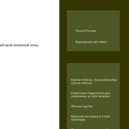
Почта России
Курьерская доставка
ий крой коленной зоны,
Куртки Аляска, большой выбор
курток Аляска
Dobermans Aggressive для
уверенных в себе мужчин
Летные куртки
Мужская ветровка в стиле
милитари