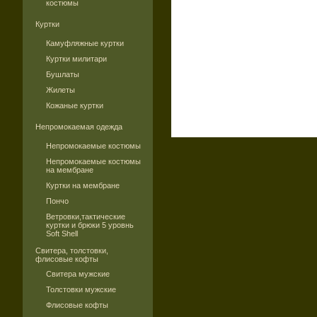
костюмы
Куртки
Камуфляжные куртки
Куртки милитари
Бушлаты
Жилеты
Кожаные куртки
Непромокаемая одежда
Непромокаемые костюмы
Непромокаемые костюмы
на мембране
Куртки на мембране
Пончо
Ветровки,тактические
куртки и брюки 5 уровнь
Soft Shell
Свитера, толстовки,
флисовые кофты
Свитера мужские
Толстовки мужские
Флисовые кофты