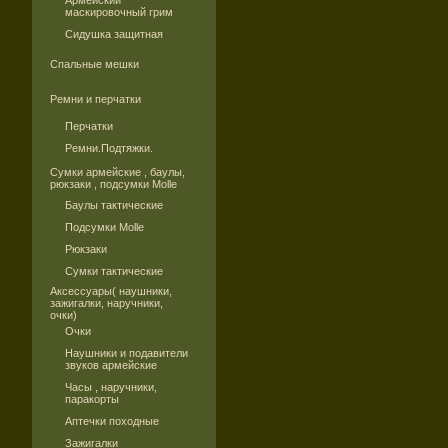
Армейский
маскировочный грим
Сидушка защитная
Спальные мешки
Ремни и перчатки
Перчатки
Ремни.Подтяжки.
Сумки армейские , баулы,
рюкзаки , подсумки Molle
Баулы тактические
Подсумки Molle
Рюкзаки
Сумки тактические
Аксессуары( наушники,
зажигалки, наручники,
очки)
Очки
Наушники и подавители
звуков армейские
Часы , наручники,
паракорты
Аптечки походные
Зажигалки