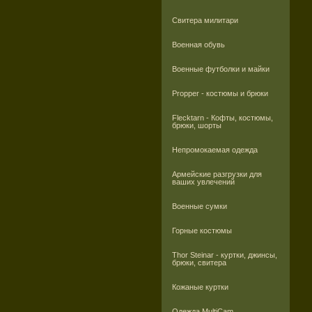
Свитера милитари
Военная обувь
Военные футболки и майки
Propper - костюмы и брюки
Flecktarn - Кофты, костюмы,
брюки, шорты
Непромокаемая одежда
Армейские разгрузки для
ваших увлечений
Военные сумки
Горные костюмы
Thor Steinar - куртки, джинсы,
брюки, свитера
Кожаные куртки
Одежда MultiCam