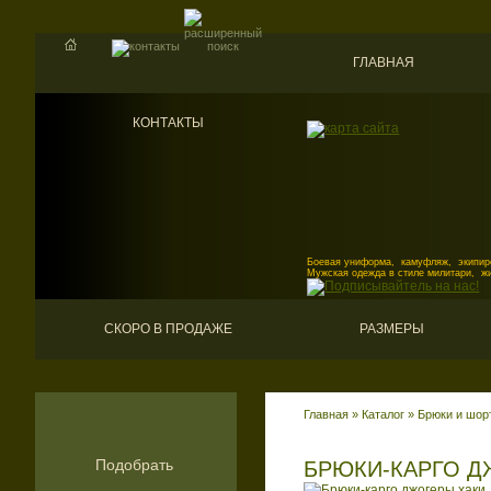
ГЛАВНАЯ
КОНТАКТЫ
Боевая униформа, камуфляж, экипиро
Мужская одежда в стиле милитари, ж
СКОРО В ПРОДАЖЕ
РАЗМЕРЫ
Главная
»
Каталог
»
Брюки и шор
Подобрать
БРЮКИ-КАРГО Д