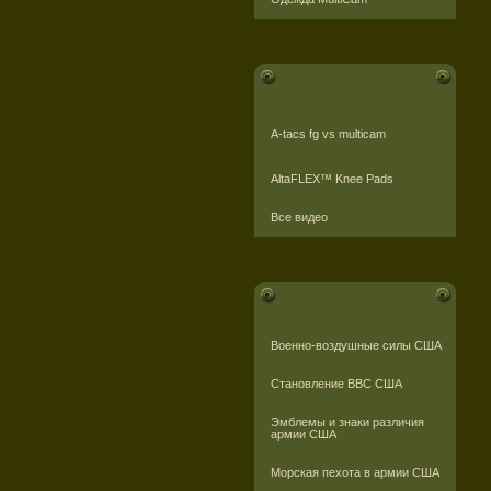
A-tacs fg vs multicam
AltaFLEX™ Knee Pads
Все видео
Военно-воздушные силы США
Становление ВВС США
Эмблемы и знаки различия
армии США
Морская пехота в армии США