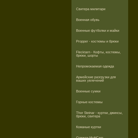
Свитера милитари
Военная обувь
Военные футболки и майки
Propper - костюмы и брюки
Flecktarn - Кофты, костюмы,
брюки, шорты
Непромокаемая одежда
Армейские разгрузки для
ваших увлечений
Военные сумки
Горные костюмы
Thor Steinar - куртки, джинсы,
брюки, свитера
Кожаные куртки
Одежда MultiCam