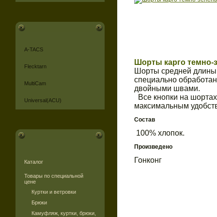
A-TACS
Шорты карго темно-
Flecktarn
Шорты средней длины (
специально обработан
MultiCam
двойными швами.
Все кнопки на шортах
Universal(ACU)
максимальным удобств
Состав
100% хлопок.
Произведено
Гонконг
Каталог
Товары по специальной
цене
Куртки и ветровки
Брюки
Камуфляж, куртки, брюки,