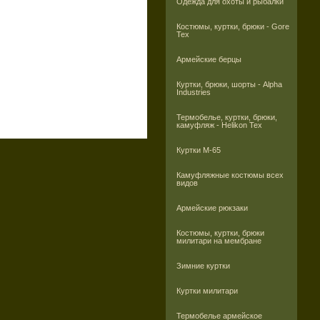
Одежда для охоты и рыбалки
Костюмы, куртки, брюки - Gore
Tex
Армейские берцы
Куртки, брюки, шорты - Alpha
Industries
Термобелье, куртки, брюки,
камуфляж - Helikon Tex
Куртки M-65
Камуфляжные костюмы всех
видов
Армейские рюкзаки
Костюмы, куртки, брюки
милитари на мембране
Зимние куртки
Куртки милитари
Термобелье армейское