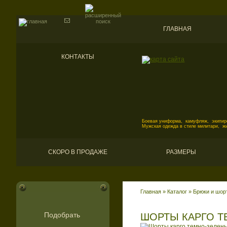
ГЛАВНАЯ
КОНТАКТЫ
Боевая униформа, камуфляж, экипиро
Мужская одежда в стиле милитари, ж
СКОРО В ПРОДАЖЕ
РАЗМЕРЫ
Главная
»
Каталог
»
Брюки и шор
Подобрать
ШОРТЫ КАРГО Т