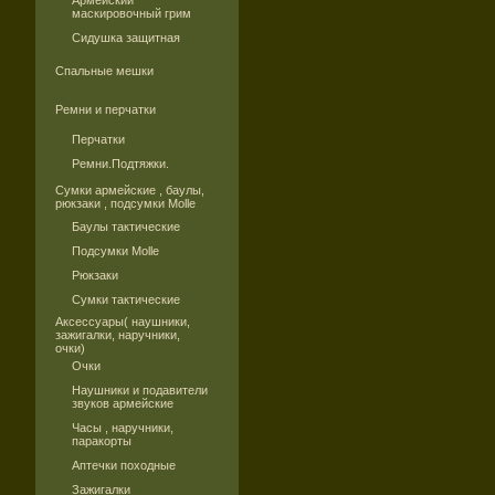
Армейский
маскировочный грим
Сидушка защитная
Спальные мешки
Ремни и перчатки
Перчатки
Ремни.Подтяжки.
Сумки армейские , баулы,
рюкзаки , подсумки Molle
Баулы тактические
Подсумки Molle
Рюкзаки
Сумки тактические
Аксессуары( наушники,
зажигалки, наручники,
очки)
Очки
Наушники и подавители
звуков армейские
Часы , наручники,
паракорты
Аптечки походные
Зажигалки