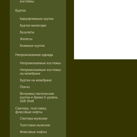
костюмы
Куртки
Камуфляжные куртки
Куртки милитари
Бушлаты
Жилеты
Кожаные куртки
Непромокаемая одежда
Непромокаемые костюмы
Непромокаемые костюмы
на мембране
Куртки на мембране
Пончо
Ветровки,тактические
куртки и брюки 5 уровнь
Soft Shell
Свитера, толстовки,
флисовые кофты
Свитера мужские
Толстовки мужские
Флисовые кофты