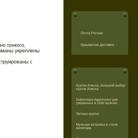
Почта России
но тонкого,
Курьерская доставка
арманы укреплены
струированы с
Куртки Аляска, большой выбор
курток Аляска
Dobermans Aggressive для
уверенных в себе мужчин
Летные куртки
Мужская ветровка в стиле
милитари