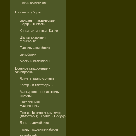
Носки армейские
Головные уборы
Банданы. Тактические
шарфы. Шемаги
Кепки тактические.Каски
Шапки вязаные и
флисовые
Панамы армейские
Бейсболки
Маски и балаклавы
Военное снаряжение и
экипировка
Жилеты разгрузочные
Кобуры и платформы
Маскировочные костюмы
и куртки
Наколенники.
Налокотники.
Фляги. Питьевые системы
(гидраторы).Термосы.Посуда.
Лопаты армейские
Ножи. Походные наборы