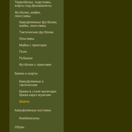
Термобелье, подстежки,
кофты под бронижилеты
Футболки, майки,
лонгсливы
Камуфляжные футболки,
майки, лонгсливы
Тактические футболки
Лонсливы
Майки с принтами
Поло
Рубашки
Футболки с принтами
Брюки и шорты
Камуфляжные и
тактические
Брюки в стиле милитари,
брюки карго мужские
Шорты
Камуфляжные костюмы
Комбинезоны
Обувь