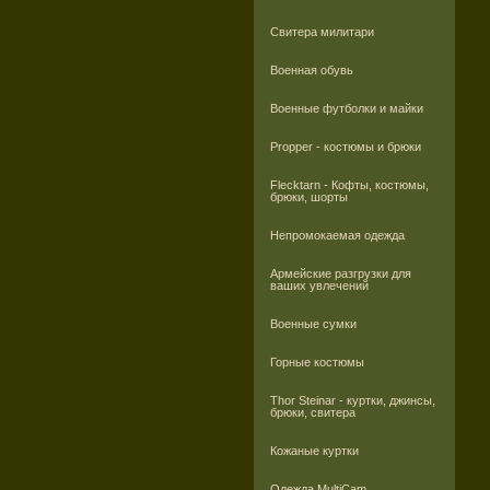
Свитера милитари
Военная обувь
Военные футболки и майки
Propper - костюмы и брюки
Flecktarn - Кофты, костюмы,
брюки, шорты
Непромокаемая одежда
Армейские разгрузки для
ваших увлечений
Военные сумки
Горные костюмы
Thor Steinar - куртки, джинсы,
брюки, свитера
Кожаные куртки
Одежда MultiCam