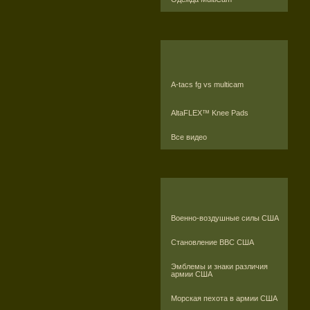
A-tacs fg vs multicam
AltaFLEX™ Knee Pads
Все видео
Военно-воздушные силы США
Становление ВВС США
Эмблемы и знаки различия
армии США
Морская пехота в армии США