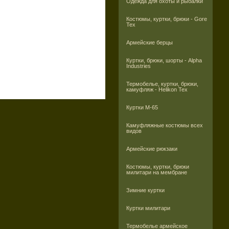
Одежда для охоты и рыбалки
Костюмы, куртки, брюки - Gore
Tex
Армейские берцы
Куртки, брюки, шорты - Alpha
Industries
Термобелье, куртки, брюки,
камуфляж - Helikon Tex
Куртки M-65
Камуфляжные костюмы всех
видов
Армейские рюкзаки
Костюмы, куртки, брюки
милитари на мембране
Зимние куртки
Куртки милитари
Термобелье армейское