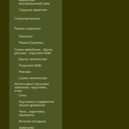
Армейский
маскировочный грим
Сидушка защитная
Спальные мешки
Ремни и перчатки
Перчатки
Ремни.Подтяжки.
Сумки армейские , баулы,
рюкзаки , подсумки Molle
Баулы тактические
Подсумки Molle
Рюкзаки
Сумки тактические
Аксессуары( наушники,
зажигалки, наручники,
очки)
Очки
Наушники и подавители
звуков армейские
Часы , наручники,
паракорты
Аптечки походные
Зажигалки