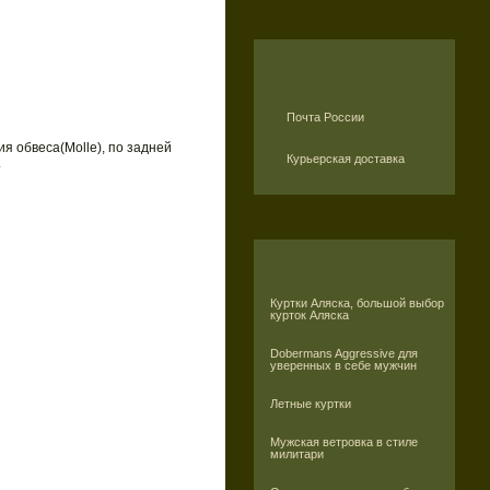
Почта России
я обвеса(Molle), по задней
Курьерская доставка
.
Куртки Аляска, большой выбор
курток Аляска
Dobermans Aggressive для
уверенных в себе мужчин
Летные куртки
Мужская ветровка в стиле
милитари