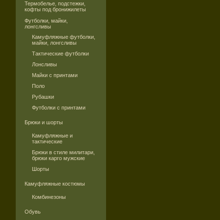
Термобелье, подстежки,
кофты под бронижилеты
Футболки, майки,
лонгсливы
Камуфляжные футболки,
майки, лонгсливы
Тактические футболки
Лонсливы
Майки с принтами
Поло
Рубашки
Футболки с принтами
Брюки и шорты
Камуфляжные и
тактические
Брюки в стиле милитари,
брюки карго мужские
Шорты
Камуфляжные костюмы
Комбинезоны
Обувь