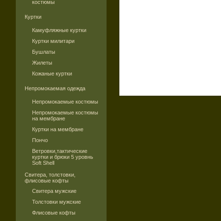
костюмы
Куртки
Камуфляжные куртки
Куртки милитари
Бушлаты
Жилеты
Кожаные куртки
Непромокаемая одежда
Непромокаемые костюмы
Непромокаемые костюмы
на мембране
Куртки на мембране
Пончо
Ветровки,тактические
куртки и брюки 5 уровнь
Soft Shell
Свитера, толстовки,
флисовые кофты
Свитера мужские
Толстовки мужские
Флисовые кофты