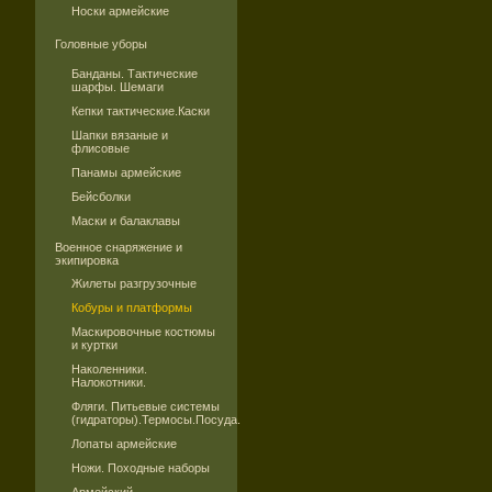
Носки армейские
Головные уборы
Банданы. Тактические
шарфы. Шемаги
Кепки тактические.Каски
Шапки вязаные и
флисовые
Панамы армейские
Бейсболки
Маски и балаклавы
Военное снаряжение и
экипировка
Жилеты разгрузочные
Кобуры и платформы
Маскировочные костюмы
и куртки
Наколенники.
Налокотники.
Фляги. Питьевые системы
(гидраторы).Термосы.Посуда.
Лопаты армейские
Ножи. Походные наборы