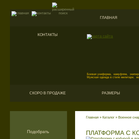
ГЛАВНАЯ
КОНТАКТЫ
Боевая униформа, камуфляж, экипиро
Мужская одежда в стиле милитари, ж
СКОРО В ПРОДАЖЕ
РАЗМЕРЫ
Главная
»
Каталог
»
Военное сна
Подобрать
ПЛАТФОРМА С К