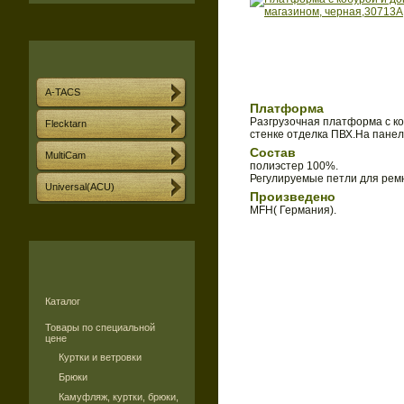
A-TACS
Платформа
Разгрузочная платформа с ко
Flecktarn
стенке отделка ПВХ.На панел
Состав
MultiCam
полиэстер 100%.
Регулируемые петли для рем
Universal(ACU)
Произведено
MFH( Германия).
Каталог
Товары по специальной
цене
Куртки и ветровки
Брюки
Камуфляж, куртки, брюки,