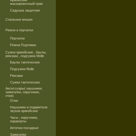
Армейский
маскировочный грим
Сидушка защитная
Спальные мешки
Ремни и перчатки
Перчатки
Ремни.Подтяжки.
Сумки армейские , баулы,
рюкзаки , подсумки Molle
Баулы тактические
Подсумки Molle
Рюкзаки
Сумки тактические
Аксессуары( наушники,
зажигалки, наручники,
очки)
Очки
Наушники и подавители
звуков армейские
Часы , наручники,
паракорты
Аптечки походные
Зажигалки