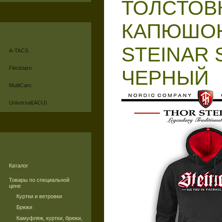
ТОЛСТОВ
КАПЮШО
STEINAR 
A-TACS
Flecktarn
ЧЕРНЫЙ
MultiCam
Universal(ACU)
Каталог
Товары по специальной
цене
Куртки и ветровки
Брюки
Камуфляж, куртки, брюки,