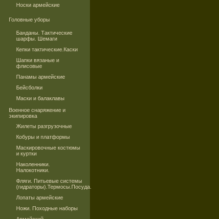
Носки армейские
Головные уборы
Банданы. Тактические
шарфы. Шемаги
Кепки тактические.Каски
Шапки вязаные и
флисовые
Панамы армейские
Бейсболки
Маски и балаклавы
Военное снаряжение и
экипировка
Жилеты разгрузочные
Кобуры и платформы
Маскировочные костюмы
и куртки
Наколенники.
Налокотники.
Фляги. Питьевые системы
(гидраторы).Термосы.Посуда.
Лопаты армейские
Ножи. Походные наборы