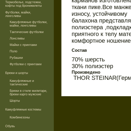
карманов изготовлен
Термобелье, подстежки,
кофты под бронижилеты
ткани пике.Все манж
Футболки, майки,
износу, устойчивому
лонгсливы
балахона представля
Камуфляжные футболки,
майки, лонгсливы
полиэстера ,подкладк
Тактические футболки
приятного к телу ма
Лонсливы
комфортное ношение
Майки с принтами
Состав
Поло
Рубашки
70% шерсть
Футболки с принтами
30% полиэстер
Произведено
Брюки и шорты
THOR STEINAR(Герм
Камуфляжные и
тактические
Брюки в стиле милитари,
брюки карго мужские
Шорты
Камуфляжные костюмы
Комбинезоны
Обувь