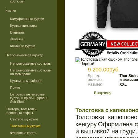
костюмы
Куртки
Камуфляжные куртки
Куртки милитари
Бушлаты
Жилеты
Кожаные куртки
Непромокаемая одежда
Непромокаемые костюмы
9 200.00руб.
Непромокаемые костюмы
на мембране
Бренд:
Thor Stein
наличие:
в наличии
Куртки на мембране
Размер:
XXL
Пончо
В корзину
Ветровки,тактические
куртки и брюки 5 уровнь
Soft Shell
Свитера, толстовки,
Толстовка с капюшоно
флисовые кофты
Толстовка капюшоно
Свитера мужские
кенгуру.Оформлена 
Толстовки мужские
и вышивкой на груди
Флисовые кофты