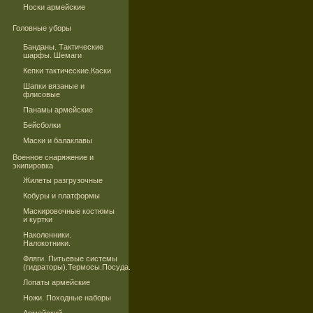
Носки армейские
Головные уборы
Банданы. Тактические
шарфы. Шемаги
Кепки тактические.Каски
Шапки вязаные и
флисовые
Панамы армейские
Бейсболки
Маски и балаклавы
Военное снаряжение и
экипировка
Жилеты разгрузочные
Кобуры и платформы
Маскировочные костюмы
и куртки
Наколенники.
Налокотники.
Фляги. Питьевые системы
(гидраторы).Термосы.Посуда.
Лопаты армейские
Ножи. Походные наборы