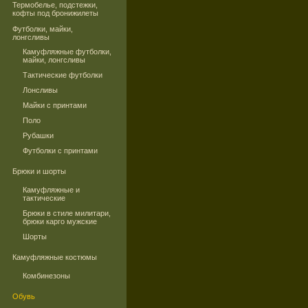
Термобелье, подстежки,
кофты под бронижилеты
Футболки, майки,
лонгсливы
Камуфляжные футболки,
майки, лонгсливы
Тактические футболки
Лонсливы
Майки с принтами
Поло
Рубашки
Футболки с принтами
Брюки и шорты
Камуфляжные и
тактические
Брюки в стиле милитари,
брюки карго мужские
Шорты
Камуфляжные костюмы
Комбинезоны
Обувь