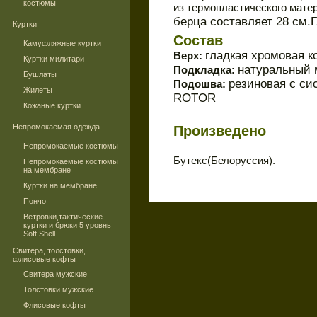
костюмы
из термопластического мате
берца составляет 28 см.Г
Куртки
Состав
Камуфляжные куртки
гладкая хромовая к
Верх:
Куртки милитари
натуральный 
Подкладка:
Бушлаты
резиновая с си
Подошва:
Жилеты
ROTOR
Кожаные куртки
Непромокаемая одежда
Произведено
Непромокаемые костюмы
Бутекс(Белоруссия).
Непромокаемые костюмы
на мембране
Куртки на мембране
Пончо
Ветровки,тактические
куртки и брюки 5 уровнь
Soft Shell
Свитера, толстовки,
флисовые кофты
Свитера мужские
Толстовки мужские
Флисовые кофты