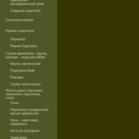
Армейский
маскировочный грим
Сидушка защитная
Спальные мешки
Ремни и перчатки
Перчатки
Ремни.Подтяжки.
Сумки армейские , баулы,
рюкзаки , подсумки Molle
Баулы тактические
Подсумки Molle
Рюкзаки
Сумки тактические
Аксессуары( наушники,
зажигалки, наручники,
очки)
Очки
Наушники и подавители
звуков армейские
Часы , наручники,
паракорты
Аптечки походные
Зажигалки