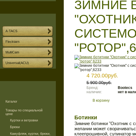
ЗИМНИЕ 
"ОХОТНИК
СИСТЕМ
A-TACS
Flecktarn
"РОТОР",
MultiCam
Universal(ACU)
4 720.00руб.
5 900.00руб.
Бренд:
Bootecs
наличие:
нет в нал
В корзину
Каталог
Товары по специальной
цене
Ботинки
Куртки и ветровки
Зимние ботинки "Охотник с 
Брюки
желании может сворачивать
клеепрошивной, супинатор м
Камуфляж, куртки, брюки,