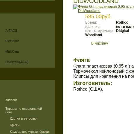
DIDWOODLAND
585.00руб.
Бренд:
Rothco
наличие:
нет в нал
A-TACS
цвет камуфляжа:
Didgital
Woodland
Flecktarn
В корзину
MultiCam
Фляга
Universal(ACU)
Фляга пластиковая (0.95 л.) 
Термочехол нейлоновый с ф
Клипсы для крепления на по
Изготовитель:
Rothco (США).
Каталог
Товары по специальной
цене
Куртки и ветровки
Брюки
Камуфляж, куртки, брюки,