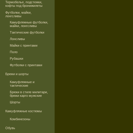
Термобелье, подстежки,
кофты под бронижилеты
Футболки, майки,
лонгсливы
Камуфляжные футболки,
майки, лонгсливы
Тактические футболки
Лонсливы
Майки с принтами
Поло
Рубашки
Футболки с принтами
Брюки и шорты
Камуфляжные и
тактические
Брюки в стиле милитари,
брюки карго мужские
Шорты
Камуфляжные костюмы
Комбинезоны
Обувь