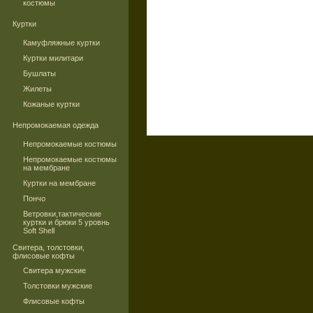
костюмы
Куртки
Камуфляжные куртки
Куртки милитари
Бушлаты
Жилеты
Кожаные куртки
Непромокаемая одежда
Непромокаемые костюмы
Непромокаемые костюмы
на мембране
Куртки на мембране
Пончо
Ветровки,тактические
куртки и брюки 5 уровнь
Soft Shell
Свитера, толстовки,
флисовые кофты
Свитера мужские
Толстовки мужские
Флисовые кофты