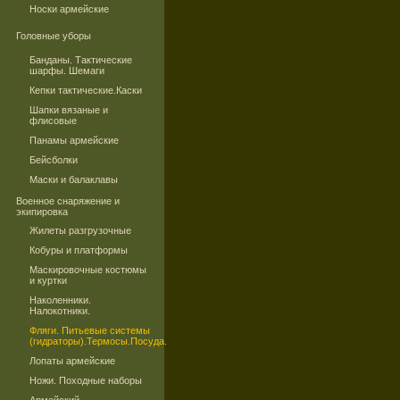
Носки армейские
Головные уборы
Банданы. Тактические
шарфы. Шемаги
Кепки тактические.Каски
Шапки вязаные и
флисовые
Панамы армейские
Бейсболки
Маски и балаклавы
Военное снаряжение и
экипировка
Жилеты разгрузочные
Кобуры и платформы
Маскировочные костюмы
и куртки
Наколенники.
Налокотники.
Фляги. Питьевые системы
(гидраторы).Термосы.Посуда.
Лопаты армейские
Ножи. Походные наборы