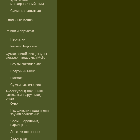
Армейский
маскировочный грим
Сидушка защитная
Спальные мешки
Ремни и перчатки
Перчатки
Ремни.Подтяжки.
Сумки армейские , баулы,
рюкзаки , подсумки Molle
Баулы тактические
Подсумки Molle
Рюкзаки
Сумки тактические
Аксессуары( наушники,
зажигалки, наручники,
очки)
Очки
Наушники и подавители
звуков армейские
Часы , наручники,
паракорты
Аптечки походные
Зажигалки