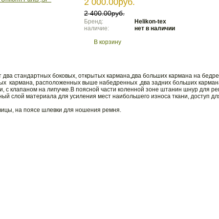
2 000.00руб.
2 400.00руб.
Бренд:
Helikon-tex
наличие:
нет в наличии
В корзину
два стандартных боковых, открытых кармана,два больших кармана на бедре 
ых кармана, расположенных выше набедренных ,два задних больших карман
и, с клапаном на липучке.В поясной части коленной зоне штанин шнур для ре
ый слой материала для усиления мест наибольшего износа ткани, доступ для
вицы, на поясе шлевки для ношения ремня.