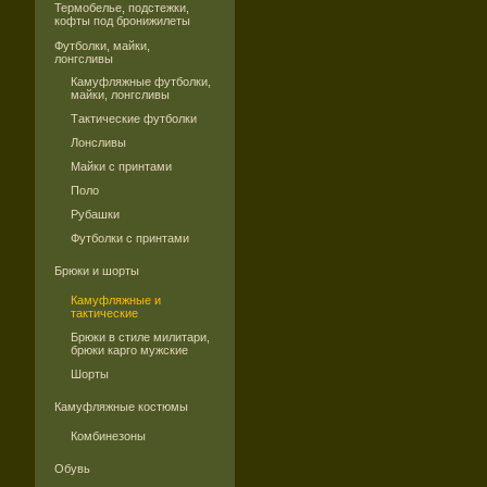
Термобелье, подстежки,
кофты под бронижилеты
Футболки, майки,
лонгсливы
Камуфляжные футболки,
майки, лонгсливы
Тактические футболки
Лонсливы
Майки с принтами
Поло
Рубашки
Футболки с принтами
Брюки и шорты
Камуфляжные и
тактические
Брюки в стиле милитари,
брюки карго мужские
Шорты
Камуфляжные костюмы
Комбинезоны
Обувь