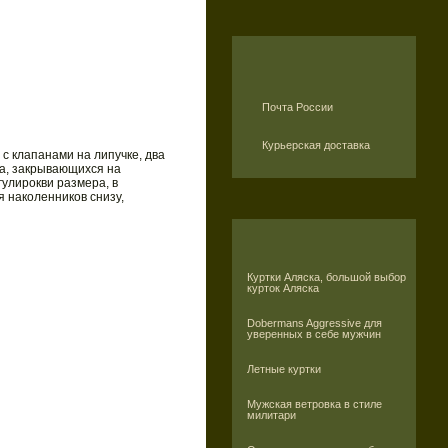
Почта России
Курьерская доставка
с клапанами на липучке, два
а, закрывающихся на
гулирокви размера, в
 наколенников снизу,
Куртки Аляска, большой выбор
курток Аляска
Dobermans Aggressive для
уверенных в себе мужчин
Летные куртки
Мужская ветровка в стиле
милитари