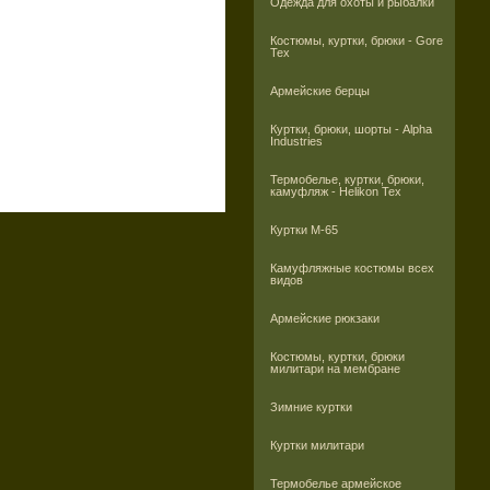
Одежда для охоты и рыбалки
Костюмы, куртки, брюки - Gore
Tex
Армейские берцы
Куртки, брюки, шорты - Alpha
Industries
Термобелье, куртки, брюки,
камуфляж - Helikon Tex
Куртки M-65
Камуфляжные костюмы всех
видов
Армейские рюкзаки
Костюмы, куртки, брюки
милитари на мембране
Зимние куртки
Куртки милитари
Термобелье армейское