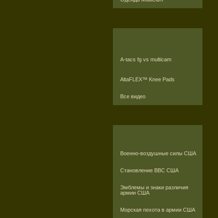
A-tacs fg vs multicam
AltaFLEX™ Knee Pads
Все видео
Военно-воздушные силы США
Становление ВВС США
Эмблемы и знаки различия
армии США
Морская пехота в армии США