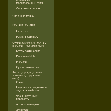
Армейский
маскировочный грим
Сидушка защитная
Спальные мешки
Ремни и перчатки
Перчатки
Ремни.Подтяжки.
Сумки армейские , баулы,
рюкзаки , подсумки Molle
Баулы тактические
Подсумки Molle
Рюкзаки
Сумки тактические
Аксессуары( наушники,
зажигалки, наручники,
очки)
Очки
Наушники и подавители
звуков армейские
Часы , наручники,
паракорты
Аптечки походные
Зажигалки