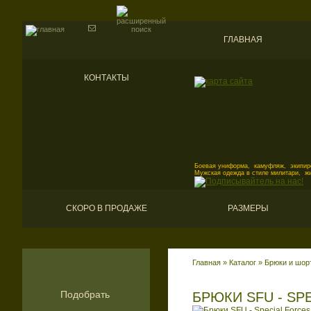
ГЛАВНАЯ
КОНТАКТЫ
Боевая униформа, камуфляж, экипиро
Мужская одежда в стиле милитари, ж
СКОРО В ПРОДАЖЕ
РАЗМЕРЫ
Главная
»
Каталог
»
Брюки и шор
Подобрать
БРЮКИ SFU - SP