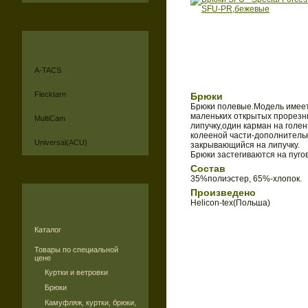
A-TACS
Flecktarn
Брюки
Брюки полевые.Модель имеет 
маленьких открытых прорезн
MultiCam
липучку,один карман на голен
колееной части-дополнительн
Universal(ACU)
закрывающийся на липучку.
Брюки застегиваются на пуго
Состав
35%полиэстер, 65%-хлопок.
Произведено
Helicon-tex(Польша)
Каталог
Товары по специальной
цене
Куртки и ветровки
Брюки
Камуфляж, куртки, брюки,