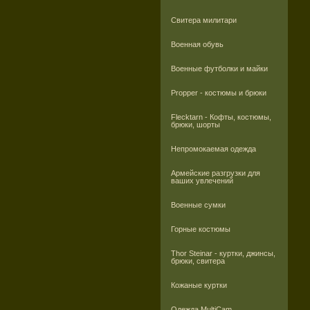
Свитера милитари
Военная обувь
Военные футболки и майки
Propper - костюмы и брюки
Flecktarn - Кофты, костюмы,
брюки, шорты
Непромокаемая одежда
Армейские разгрузки для
ваших увлечений
Военные сумки
Горные костюмы
Thor Steinar - куртки, джинсы,
брюки, свитера
Кожаные куртки
Одежда MultiCam