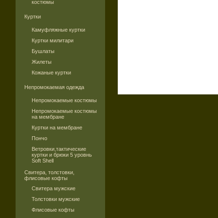
костюмы
Куртки
Камуфляжные куртки
Куртки милитари
Бушлаты
Жилеты
Кожаные куртки
Непромокаемая одежда
Непромокаемые костюмы
Непромокаемые костюмы
на мембране
Куртки на мембране
Пончо
Ветровки,тактические
куртки и брюки 5 уровнь
Soft Shell
Свитера, толстовки,
флисовые кофты
Свитера мужские
Толстовки мужские
Флисовые кофты