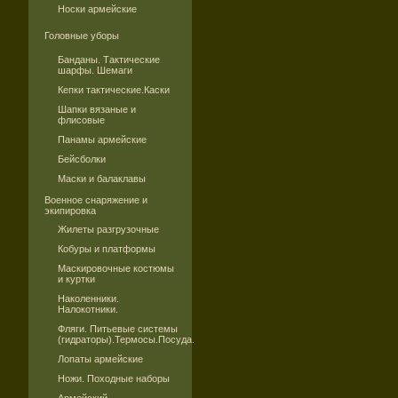
Носки армейские
Головные уборы
Банданы. Тактические
шарфы. Шемаги
Кепки тактические.Каски
Шапки вязаные и
флисовые
Панамы армейские
Бейсболки
Маски и балаклавы
Военное снаряжение и
экипировка
Жилеты разгрузочные
Кобуры и платформы
Маскировочные костюмы
и куртки
Наколенники.
Налокотники.
Фляги. Питьевые системы
(гидраторы).Термосы.Посуда.
Лопаты армейские
Ножи. Походные наборы