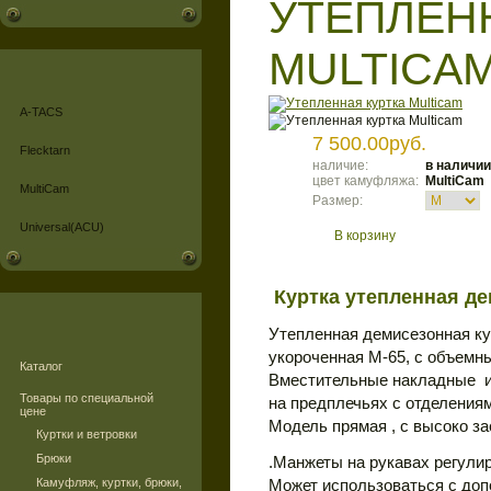
УТЕПЛЕН
MULTICA
A-TACS
7 500.00руб.
Flecktarn
наличие:
в наличии
цвет камуфляжа:
MultiCam
MultiCam
Размер:
Universal(ACU)
В корзину
Куртка утепленная де
Утепленная демисезонная кур
укороченная М-65, с объем
Каталог
Вместительные накладные и
Товары по специальной
на предплечьях с отделения
цене
Модель прямая , с высоко з
Куртки и ветровки
Брюки
.Манжеты на рукавах регули
Камуфляж, куртки, брюки,
Может использоваться с до