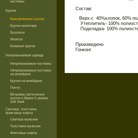
костюмы
Состав:
Куртки
Верх-с 40%хлопок, 60% по
Камуфляжные куртки
Утеплитель- 100% полиэст
Куртки милитари
Подкладка- 100% полиэст
Бушлаты
Жилеты
Произведено
Кожаные куртки
Гонконг
Непромокаемая одежда
Непромокаемые костюмы
Непромокаемые костюмы
на мембране
Куртки на мембране
Пончо
Ветровки,тактические
куртки и брюки 5 уровнь
Soft Shell
Свитера, толстовки,
флисовые кофты
Свитера мужские
Толстовки мужские
Флисовые кофты