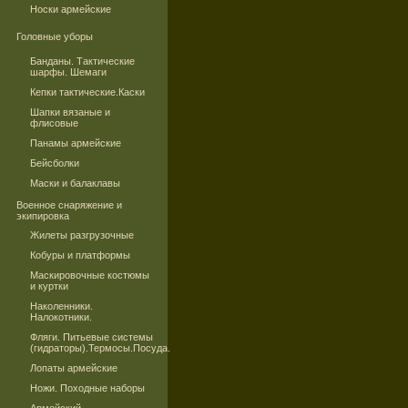
Носки армейские
Головные уборы
Банданы. Тактические
шарфы. Шемаги
Кепки тактические.Каски
Шапки вязаные и
флисовые
Панамы армейские
Бейсболки
Маски и балаклавы
Военное снаряжение и
экипировка
Жилеты разгрузочные
Кобуры и платформы
Маскировочные костюмы
и куртки
Наколенники.
Налокотники.
Фляги. Питьевые системы
(гидраторы).Термосы.Посуда.
Лопаты армейские
Ножи. Походные наборы