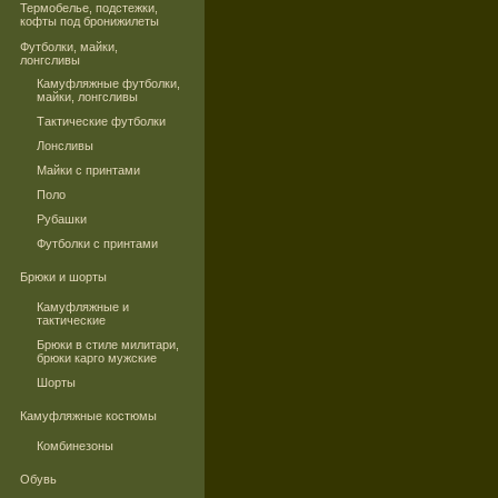
Термобелье, подстежки,
кофты под бронижилеты
Футболки, майки,
лонгсливы
Камуфляжные футболки,
майки, лонгсливы
Тактические футболки
Лонсливы
Майки с принтами
Поло
Рубашки
Футболки с принтами
Брюки и шорты
Камуфляжные и
тактические
Брюки в стиле милитари,
брюки карго мужские
Шорты
Камуфляжные костюмы
Комбинезоны
Обувь