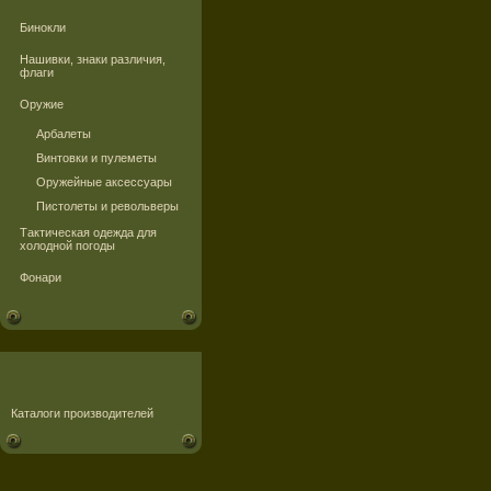
Бинокли
Нашивки, знаки различия,
флаги
Оружие
Арбалеты
Винтовки и пулеметы
Оружейные аксессуары
Пистолеты и револьверы
Тактическая одежда для
холодной погоды
Фонари
Каталоги производителей