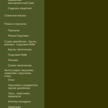
Армейский
маскировочный грим
Сидушка защитная
Спальные мешки
Ремни и перчатки
Перчатки
Ремни.Подтяжки.
Сумки армейские , баулы,
рюкзаки , подсумки Molle
Баулы тактические
Подсумки Molle
Рюкзаки
Сумки тактические
Аксессуары( наушники,
зажигалки, наручники,
очки)
Очки
Наушники и подавители
звуков армейские
Часы , наручники,
паракорты
Аптечки походные
Зажигалки